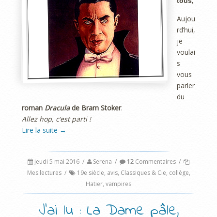
tous,
Aujou
rd’hui,
je
voulai
s
vous
parler
du
roman
Dracula
de Bram Stoker
.
Allez hop, c’est parti !
Lire la suite
→
jeudi 5 mai 2016
/
Serena
/
12
Commentaires
/
Mes lectures
/
19e siècle
,
avis
,
Classiques & Cie
,
collège
,
Hatier
,
vampires
J’ai lu : La Dame pâle,