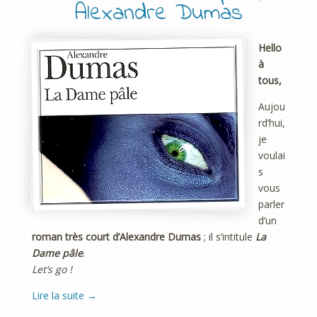
Alexandre Dumas
Hello
à
tous,
Aujou
rd’hui,
je
voulai
s
vous
parler
d’un
roman très court d’Alexandre Dumas
; il s’intitule
La
Dame pâle
.
Let’s go !
Lire la suite
→