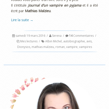
Il s’intitule
Journal d’un vampire en pyjama
et il a été
écrit par
Mathias Malzieu
.
Lire la suite
→
samedi 19 mars 2016
/
Serena
/
14
Commentaires
/
Mes lectures
/
Albin Michel
,
autobiographie
,
avis
,
Dionysos
,
mathias malzieu
,
roman
,
vampire
,
vampires