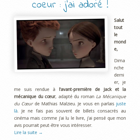
coeur : j’ai adoré !
Salut
tout
le
mond
e,
Dima
nche
derni
er, je
me suis rendue à
l’avant-première de Jack et la
mécanique du cœur
, adapté du roman
La Mécanique
du Cœur
de Mathias Malzieu. Je vous en parlais
juste
là
. Je ne fais pas souvent de billets consacrés au
cinéma mais comme j’ai lu le livre, j’ai pensé que mon
avis pourrait peut-être vous intéresser.
Lire la suite
→