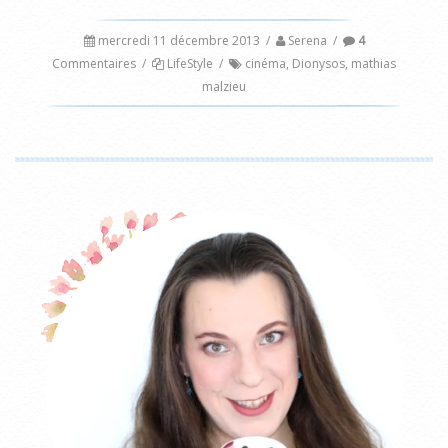
mercredi 11 décembre 2013
/
Serena
/
4
Commentaires
/
LifeStyle
/
cinéma
,
Dionysos
,
mathias
malzieu