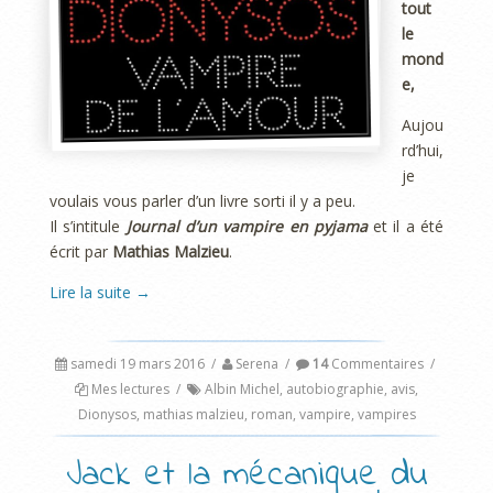
tout
le
mond
e,
Aujou
rd’hui,
je
voulais vous parler d’un livre sorti il y a peu.
Il s’intitule
Journal d’un vampire en pyjama
et il a été
écrit par
Mathias Malzieu
.
Lire la suite
→
samedi 19 mars 2016
/
Serena
/
14
Commentaires
/
Mes lectures
/
Albin Michel
,
autobiographie
,
avis
,
Dionysos
,
mathias malzieu
,
roman
,
vampire
,
vampires
Jack et la mécanique du