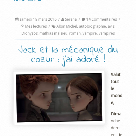
samedi 19 mars 2016
/
Serena
/
14
Commentaires
/
Mes lectures
/
Albin Michel
,
autobiographie
,
avis
,
Dionysos
,
mathias malzieu
,
roman
,
vampire
,
vampires
Jack et la mécanique du
coeur : j’ai adoré !
Salut
tout
le
mond
e,
Dima
nche
derni
er, je