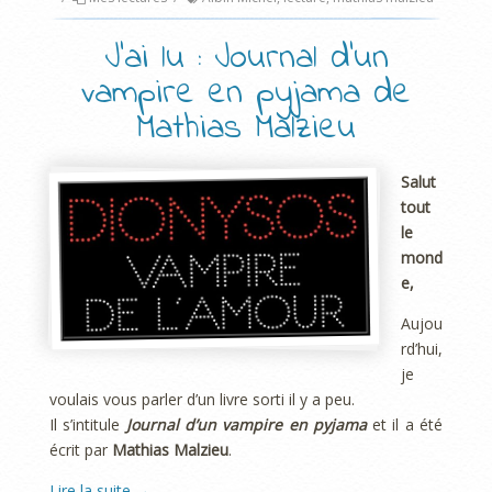
J’ai lu : Journal d’un
vampire en pyjama de
Mathias Malzieu
Salut
tout
le
mond
e,
Aujou
rd’hui,
je
voulais vous parler d’un livre sorti il y a peu.
Il s’intitule
Journal d’un vampire en pyjama
et il a été
écrit par
Mathias Malzieu
.
Lire la suite
→