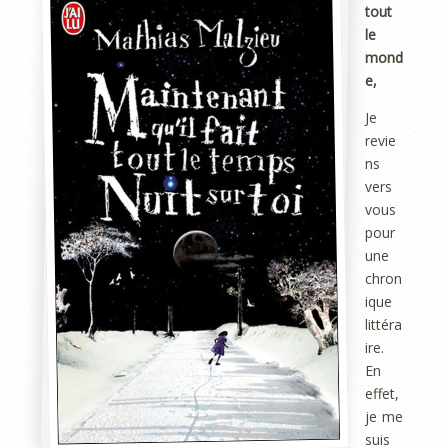
tout
le
mond
e,
Je
revie
ns
vers
vous
pour
une
chron
ique
littéra
ire.
En
effet,
je me
suis