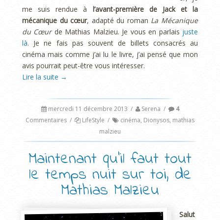
me suis rendue à
l’avant-première de Jack et la
mécanique du cœur
, adapté du roman
La Mécanique
du Cœur
de Mathias Malzieu. Je vous en parlais
juste
là
. Je ne fais pas souvent de billets consacrés au
cinéma mais comme j’ai lu le livre, j’ai pensé que mon
avis pourrait peut-être vous intéresser.
Lire la suite
→
mercredi 11 décembre 2013
/
Serena
/
4
Commentaires
/
LifeStyle
/
cinéma
,
Dionysos
,
mathias
malzieu
Maintenant qu’il faut tout
le temps nuit sur toi, de
Mathias Malzieu
Salut