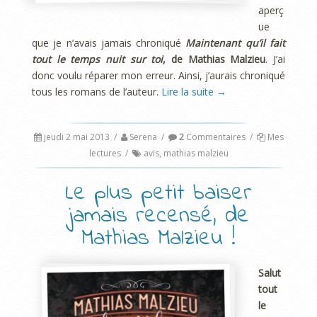
aperç
ue
que je n’avais jamais chroniqué
Maintenant qu’il fait
tout le temps nuit sur toi
, de Mathias Malzieu
. J’ai
donc voulu réparer mon erreur. Ainsi, j’aurais chroniqué
tous les romans de l’auteur.
Lire la suite
→
jeudi 2 mai 2013
/
Serena
/
2
Commentaires
/
Mes
lectures
/
avis
,
mathias malzieu
Le plus petit baiser
jamais recensé, de
Mathias Malzieu !
Salut
tout
le