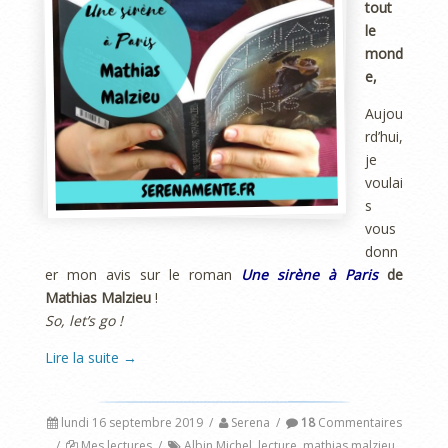
tout
le
mond
e,
Aujou
rd’hui,
je
voulai
s
vous
donn
er mon avis sur le roman
Une sirène à Paris
de
Mathias Malzieu
!
So, let’s go !
Lire la suite
→
lundi 16 septembre 2019
/
Serena
/
18
Commentaires
/
Mes lectures
/
Albin Michel
,
lecture
,
mathias malzieu