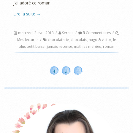
j’ai adoré ce roman !
Lire la suite
→
mercredi 3 avril 2013
/
Serena
/
3
Commentaires
/
Mes lectures
/
chocolaterie
,
chocolats
,
hugo & victor
,
le
plus petit baiser jamais recensé
,
mathias malzieu
,
roman
1
2
→