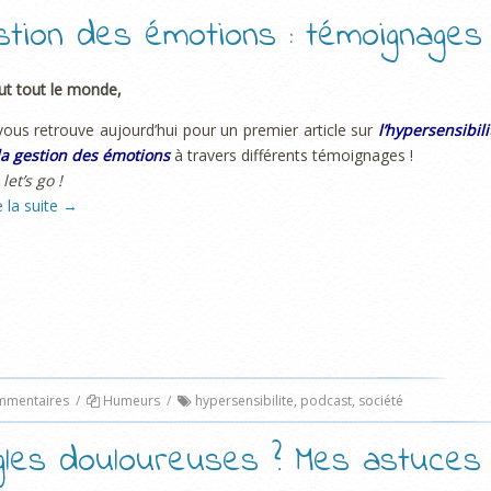
estion des émotions : témoignages 
ut tout le monde,
vous retrouve aujourd’hui pour un premier article sur
l’hypersensibili
la gestion des émotions
à travers différents témoignages !
 let’s go !
e la suite
→
mentaires
/
Humeurs
/
hypersensibilite
,
podcast
,
société
gles douloureuses ? Mes astuces 