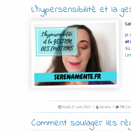
L’hypersensibilité et la g
Sal
Je 
et 
So,
Lir
lundi 21 juin 2021
/
Serena
/
18
Com
Comment soulager les rè