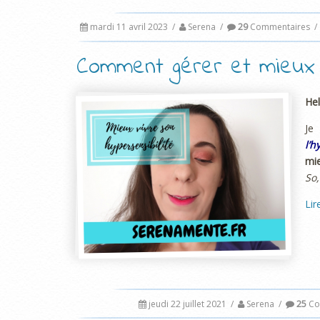
mardi 11 avril 2023
/
Serena
/
29
Commentaires
/
Comment gérer et mieux v
Hel
Je
l’h
mie
So,
Lir
jeudi 22 juillet 2021
/
Serena
/
25
Co