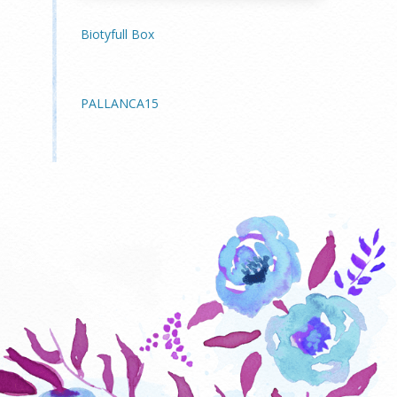
Biotyfull Box
PALLANCA15