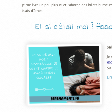
Je me livre un peu plus ici et j’aborde des billets hume
états d’âmes.
Et si c’était moi ? Ass
Sal
Je 
moi
So,
Lir