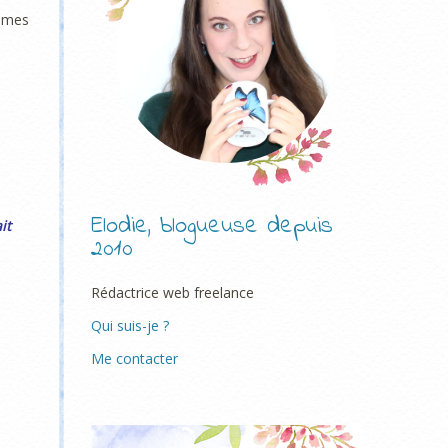
à mes
Elodie, blogueuse depuis
it
2010
Rédactrice web freelance
Qui suis-je ?
Me contacter