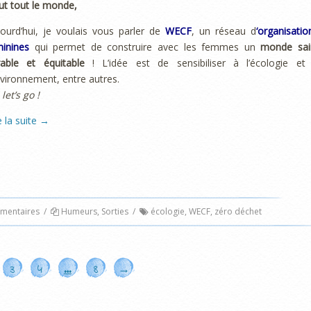
ut tout le monde,
ourd’hui, je voulais vous parler de
WECF
, un réseau d
‘organisatio
inines
qui permet de construire avec les femmes un
monde sai
rable et équitable
! L’idée est de sensibiliser à l’écologie et
nvironnement, entre autres.
 let’s go !
e la suite
→
entaires
/
Humeurs
,
Sorties
/
écologie
,
WECF
,
zéro déchet
3
4
…
8
→