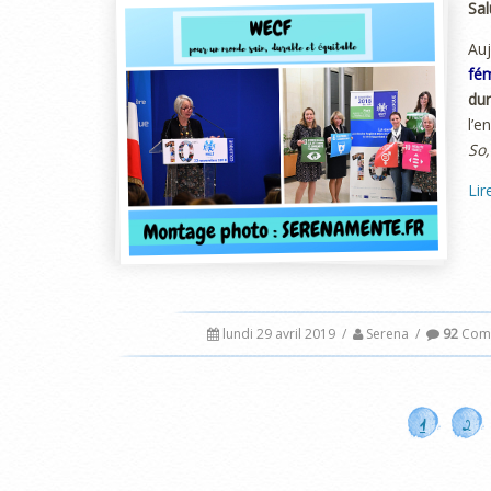
Sal
Auj
fém
du
l’e
So,
Lir
lundi 29 avril 2019
/
Serena
/
92
Comm
1
2