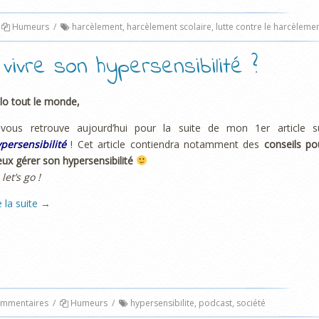
Humeurs
/
harcèlement
,
harcèlement scolaire
,
lutte contre le harcèleme
ivre son hypersensibilité ?
lo tout le monde,
 vous retrouve aujourd’hui pour la suite de mon 1er article s
ypersensibilité
! Cet article contiendra notamment des
conseils po
ux gérer son hypersensibilité
 let’s go !
e la suite
→
mmentaires
/
Humeurs
/
hypersensibilite
,
podcast
,
société