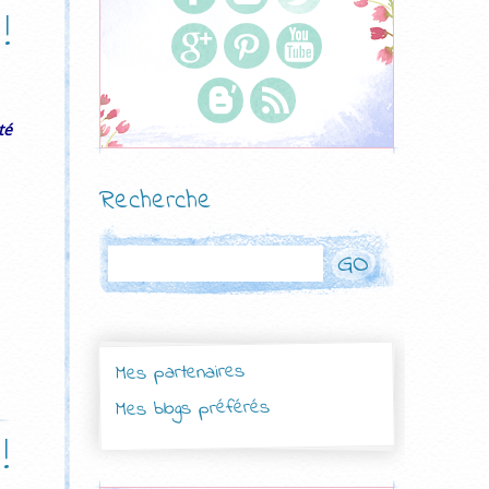
!
té
Recherche
Rechercher
Mes partenaires
Mes blogs préférés
!