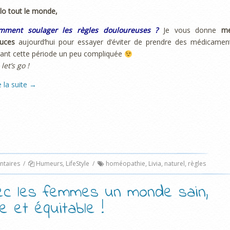
lo tout le monde,
mment soulager les règles douloureuses ?
Je vous donne
m
tuces
aujourd’hui pour essayer d’éviter de prendre des médicamen
ant cette période un peu compliquée
 let’s go !
e la suite
→
taires
/
Humeurs
,
LifeStyle
/
homéopathie
,
Livia
,
naturel
,
règles
vec les femmes un monde sain,
e et équitable !