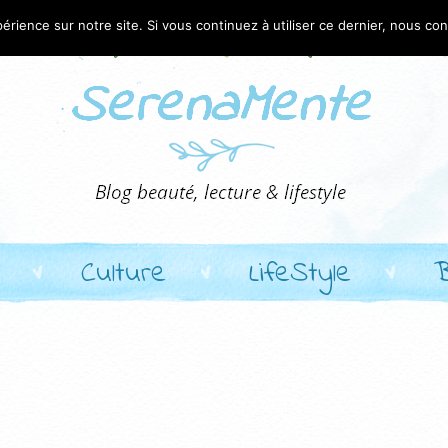
érience sur notre site. Si vous continuez à utiliser ce dernier, nous co
Culture
LifeStyle