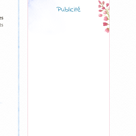
Publicité
es
ts