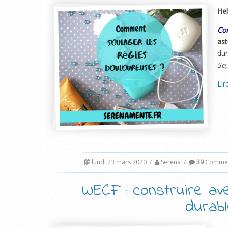
Hel
Co
as
dur
So,
Lir
lundi 23 mars 2020
/
Serena
/
39
Commen
WECF : construire a
durabl