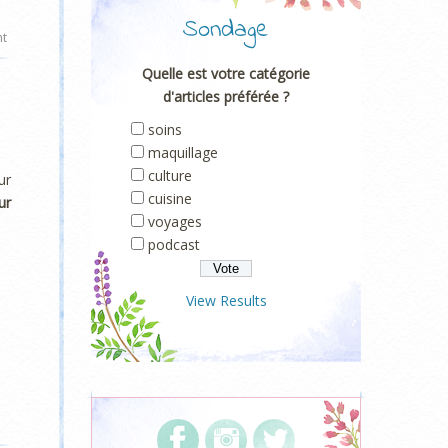
Sondage
nt
Quelle est votre catégorie
d'articles préférée ?
soins
maquillage
culture
ur
cuisine
ur
voyages
podcast
View Results