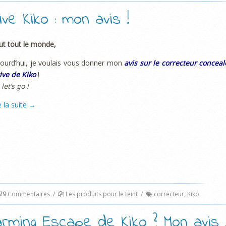
ve Kiko : mon avis !
ut tout le monde,
ourd’hui, je voulais vous donner mon
avis sur le correcteur conceal
ive de Kiko
!
 let’s go !
e la suite
→
29
Commentaires
/
Les produits pour le teint
/
correcteur
,
Kiko
arming Escape de Kiko ? Mon avis 