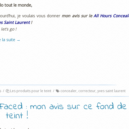
lo tout le monde,
ourd’hui, je voulais vous donner
mon avis sur le
All Hours Conceal
s Saint Laurent
!
 let’s go !
e la suite
→
s
/
Les produits pour le teint
/
concealer
,
correcteur
,
yves saint laurent
Faced : mon avis sur ce fond de
teint !