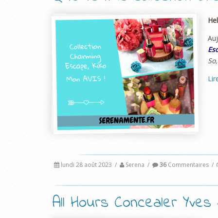
Hel
Auj
Esc
So,
Lir
lundi 28 août 2023
/
Serena
/
36
Commentaires
/
All Hours Concealer Yves 