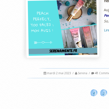
Hel
Auj
Per
So,
Lir
mardi 2 mai 2023
/
Serena
/
41
Commen
1
2