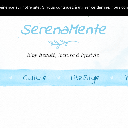
érience sur notre site. Si vous continuez à utiliser ce dernier, nous co
Culture
LifeStyle