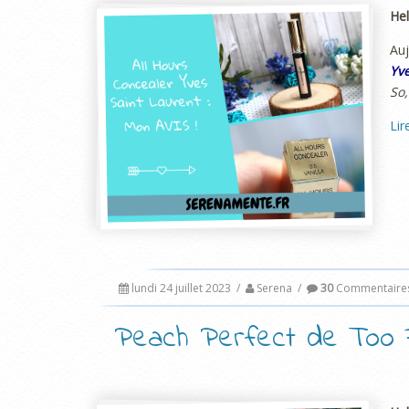
Hel
Auj
Yve
So,
Lir
lundi 24 juillet 2023
/
Serena
/
30
Commentaire
Peach Perfect de Too 