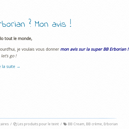
orian ? Mon avis !
lo tout le monde,
ourd’hui, je voulais vous donner
mon avis sur la super BB Erborian !
 let’s go !
e la suite
→
aires
/
Les produits pour le teint
/
BB Cream
,
BB crème
,
Erborian