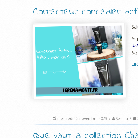
Correcteur concealer acti
Sal
Auj
act
So,
Lir
mercredi 15 novembre 2023
/
Serena
/
Que vaut la collection Ch