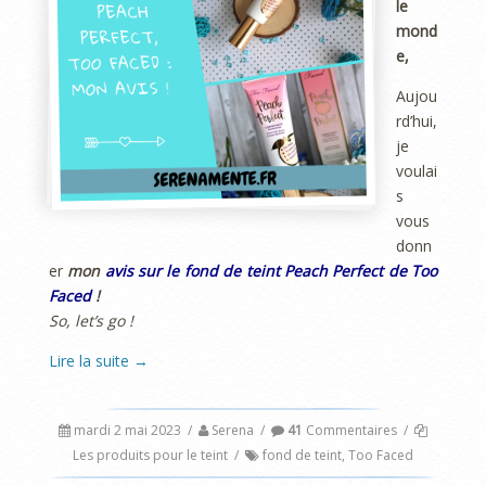
le
mond
e,
Aujou
rd’hui,
je
voulai
s
vous
donn
er
mon
avis sur le fond de teint Peach Perfect de Too
Faced
!
So, let’s go !
Lire la suite
→
mardi 2 mai 2023
/
Serena
/
41
Commentaires
/
Les produits pour le teint
/
fond de teint
,
Too Faced