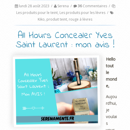
lundi 28 août 2023
/
Serena
/
36
Commentaires
/
Les produits pour le teint
,
Les produits pour les lèvres
/
Kiko
,
produit teint
,
rouge à lèvres
All Hours Concealer Yves
Saint Laurent : mon avis !
Hello
tout
le
mond
e,
Aujou
rd’hui,
je
voulai
s
vous