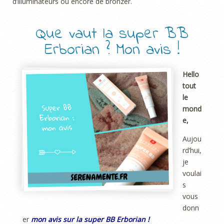
d’illuminateurs ou encore de bronzer.
Que vaut la super BB
Erborian ? Mon avis !
Hello
tout
le
mond
e,
Aujou
rd’hui,
je
voulai
s
vous
donn
er
mon avis sur la super BB Erborian !