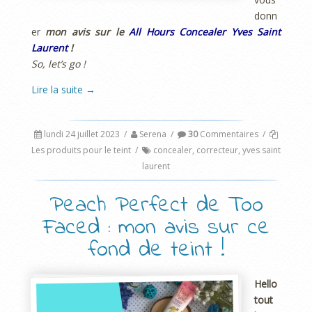
donn
er
mon avis sur le
All Hours Concealer Yves Saint
Laurent
!
So, let’s go !
Lire la suite
→
lundi 24 juillet 2023
/
Serena
/
30
Commentaires
/
Les produits pour le teint
/
concealer
,
correcteur
,
yves saint
laurent
Peach Perfect de Too
Faced : mon avis sur ce
fond de teint !
Hello
tout