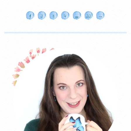
1
2
3
4
…
22
→