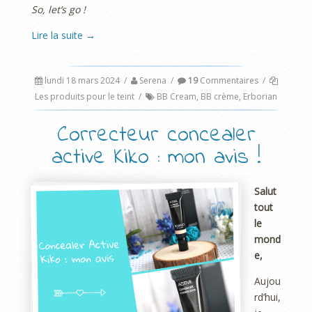
So, let’s go !
Lire la suite
→
lundi 18 mars 2024
/
Serena
/
19
Commentaires
/
Les produits pour le teint
/
BB Cream
,
BB crème
,
Erborian
Correcteur concealer
active Kiko : mon avis !
Salut
tout
le
mond
e,
Aujou
rd’hui,