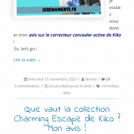
je
voulai
s
vous
donn
er mon
avis sur le correcteur concealer active de Kiko
!
So, let’s go !
Lire la suite
→
mercredi 15 novembre 2023
/
Serena
/
29
Commentaires
/
Les produits pour le teint
/
correcteur
,
Kiko
Que vaut la collection
Charming Escape de Kiko ?
Mon avis !