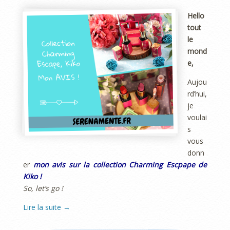
Hello
tout
le
mond
e,
Aujou
rd’hui,
je
voulai
s
vous
donn
er
mon avis sur la collection Charming Escpape de
Kiko !
So, let’s go !
Lire la suite
→