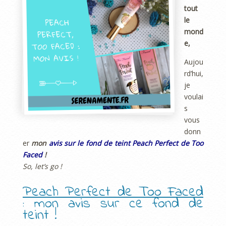
tout
le
mond
e,
Aujou
rd’hui,
je
voulai
s
vous
donn
er
mon
avis sur le fond de teint Peach Perfect de Too
Faced
!
So, let’s go !
Peach Perfect de Too Faced
: mon avis sur ce fond de
teint !