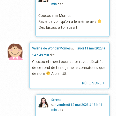
min
dit :
Coucou ma Mumu,
Ravie de voir qu’on a le même avis
Des bisous à toi aussi !
Valérie de WonderMômes
sur
jeudi 11 mai 2023 à
14 h 49 min
dit :
Coucou et merci pour cette revue détaillée
de ce fond de teint. Je ne le connaissais que
de nom
A bientôt
↓
RÉPONDRE
Serena
sur
vendredi 12 mai 2023 à 13 h 11
min
dit :