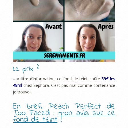
Le prix ?
– A titre d’information, ce fond de teint coûte
39€ les
48ml
chez Sephora. C’est pas mal comme contenance
je trouve !
En bref. Peach Perfect de
Too Faced :
mon avis sur ce
fond de teint
!