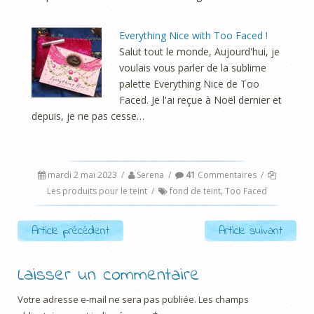
Everything Nice with Too Faced !
Salut tout le monde, Aujourd'hui, je
voulais vous parler de la sublime
palette Everything Nice de Too
Faced. Je l'ai reçue à Noël dernier et
depuis, je ne pas cesse…
mardi 2 mai 2023
/
Serena
/
41
Commentaires
/
Les produits pour le teint
/
fond de teint
,
Too Faced
Post navigation
Article précédent
Article suivant
Laisser un commentaire
Votre adresse e-mail ne sera pas publiée.
Les champs