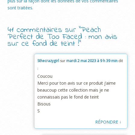
plus sur la façon dont les données de vos commentaires
sont traitées
.
41 commentaires sur “
Peach
Perfect de Too Faced : mon avis
sur ce fond de teint !
”
Sthecrazygirl
sur
mardi 2 mai 2023 à 9 h 39 min
dit
:
Coucou
Merci pour ton avis sur ce produit j’aime
beaucoup cette collection mais je ne
connaissais pas le fond de teint
Bisous
S
↓
RÉPONDRE