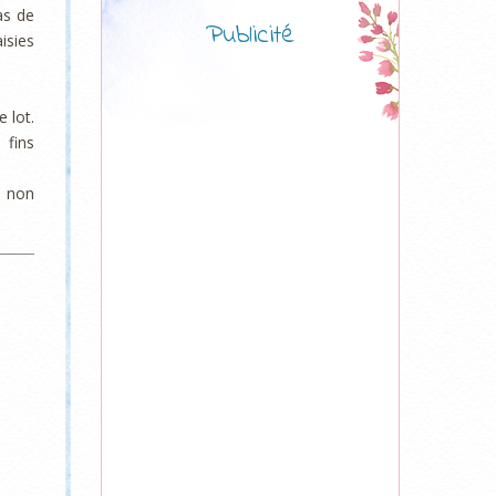
as de
Publicité
isies
 lot.
 fins
a non