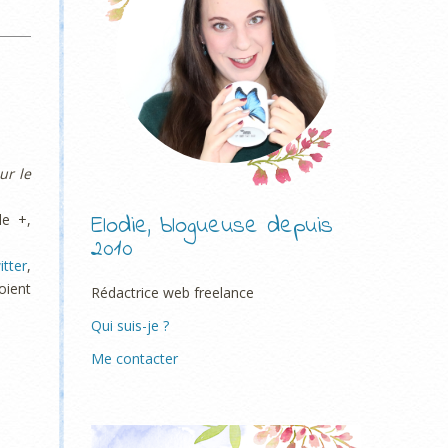
ur le
Elodie, blogueuse depuis
le +,
2010
itter
,
oient
Rédactrice web freelance
Qui suis-je ?
Me contacter