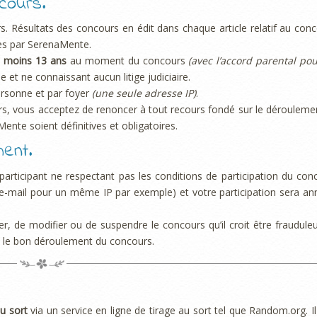
ncours.
s. Résultats des concours en édit dans chaque article relatif au conc
ées par SerenaMente.
 moins 13 ans
au moment du concours
(avec l’accord parental pou
e et ne connaissant aucun litige judiciaire.
rsonne et par foyer
(une seule adresse IP)
.
s, vous acceptez de renoncer à tout recours fondé sur le dérouleme
nte soient définitives et obligatoires.
ent.
articipant ne respectant pas les conditions de participation du con
 e-mail pour un même IP par exemple) et votre participation sera an
r, de modifier ou de suspendre le concours qu’il croit être fraudule
é et le bon déroulement du concours.
au sort
via un service en ligne de tirage au sort tel que Random.org. Il