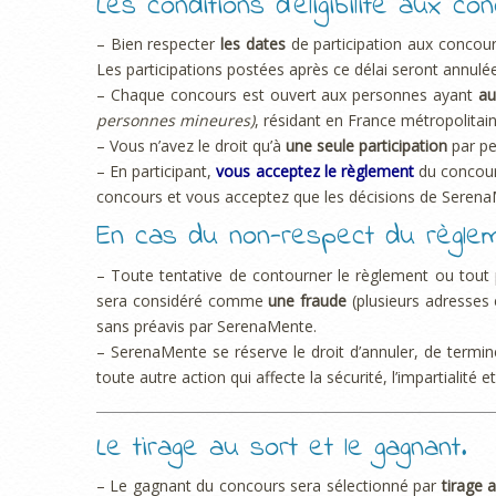
Les conditions d’éligibilité aux co
– Bien respecter
les dates
de participation aux concour
Les participations postées après ce délai seront annul
– Chaque concours est ouvert aux personnes ayant
au
personnes mineures)
, résidant en France métropolitain
– Vous n’avez le droit qu’à
une seule participation
par pe
– En participant,
vous acceptez le règlement
du concour
concours et vous acceptez que les décisions de SerenaMe
En cas du non-respect du règlem
– Toute tentative de contourner le règlement ou tout p
sera considéré comme
une fraude
(plusieurs adresses
sans préavis par SerenaMente.
– SerenaMente se réserve le droit d’annuler, de termine
toute autre action qui affecte la sécurité, l’impartialit
Le tirage au sort et le gagnant.
– Le gagnant du concours sera sélectionné par
tirage 