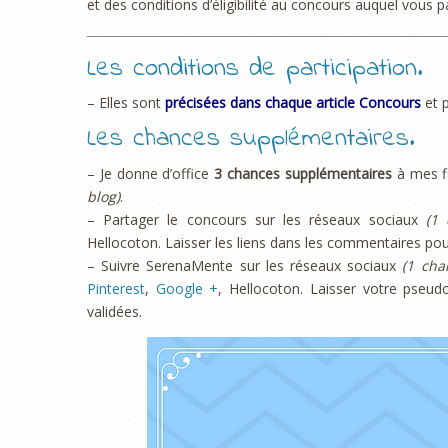
et des conditions d’éligibilité au concours auquel vous pa
Les conditions de participation.
– Elles sont
précisées dans chaque article Concours
et 
Les chances supplémentaires.
– Je donne d’office
3 chances supplémentaires
à mes fi
blog)
.
– Partager le concours sur les réseaux sociaux
(1
Hellocoton. Laisser les liens dans les commentaires pou
– Suivre SerenaMente sur les réseaux sociaux
(1 cha
Pinterest
,
Google +
, Hellocoton. Laisser votre pseu
validées.