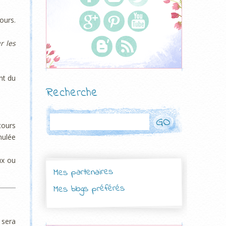
ours.
r les
nt du
Recherche
Rechercher
cours
nulée
ux ou
Mes partenaires
Mes blogs préférés
 sera