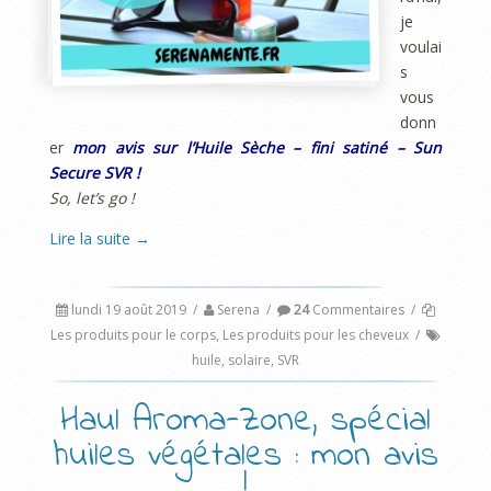
je
voulai
s
vous
donn
er
mon avis sur l’Huile Sèche – fini satiné – Sun
Secure SVR !
So, let’s go !
Lire la suite
→
lundi 19 août 2019
/
Serena
/
24
Commentaires
/
Les produits pour le corps
,
Les produits pour les cheveux
/
huile
,
solaire
,
SVR
Haul Aroma-Zone, spécial
huiles végétales : mon avis