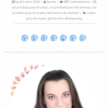
lundi 5 mars 2018
/
Serena
/
107
Commentaires
/
Les produits pour le corps
,
Les produits pour les cheveux
,
Les
produits pour les mains
,
Mes favoris du moment
/
crème
pour les mains
,
gel douche
,
shampooing
1
2
3
4
…
6
→