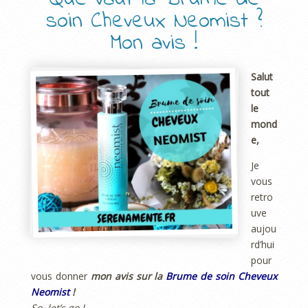
soin Cheveux Neomist ?
Mon avis !
Salut
tout
le
mond
e,
Je
vous
retro
uve
aujou
rd’hui
pour
vous donner
mon avis sur la
Brume de soin Cheveux
Neomist
!
So, let’s go !