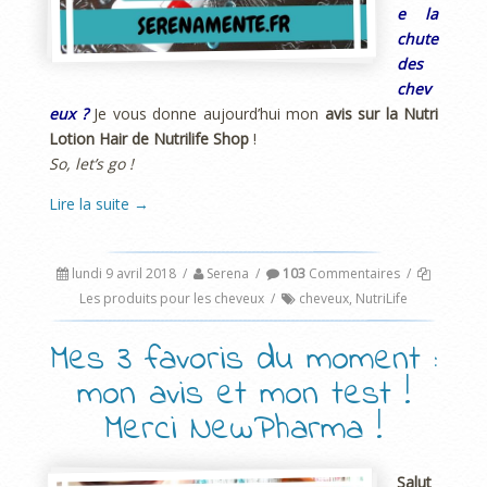
e la
chute
des
chev
eux ?
Je vous donne aujourd’hui mon
avis sur la Nutri
Lotion Hair de Nutrilife Shop
!
So, let’s go !
Lire la suite
→
lundi 9 avril 2018
/
Serena
/
103
Commentaires
/
Les produits pour les cheveux
/
cheveux
,
NutriLife
Mes 3 favoris du moment :
mon avis et mon test !
Merci NewPharma !
Salut