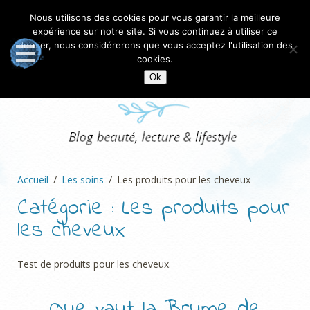
Nous utilisons des cookies pour vous garantir la meilleure
expérience sur notre site. Si vous continuez à utiliser ce
dernier, nous considérerons que vous acceptez l'utilisation des
cookies.
Ok
Accueil
Les soins
Les produits pour les cheveux
Catégorie :
Les produits pour
les cheveux
Test de produits pour les cheveux.
Que vaut la Brume de