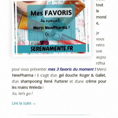
tout
le
mond
e,
Je
vous
retro
uve
aujou
rd’hui
pour vous présenter
mes 3 favoris du moment !
Merci
NewPharma
! Il s’agit d’un
gel douche Roger & Gallet
,
d’un
shampooing René Furterer
et d’une
crème pour
les mains Weleda
!
So, let’s go !
Lire la suite
→