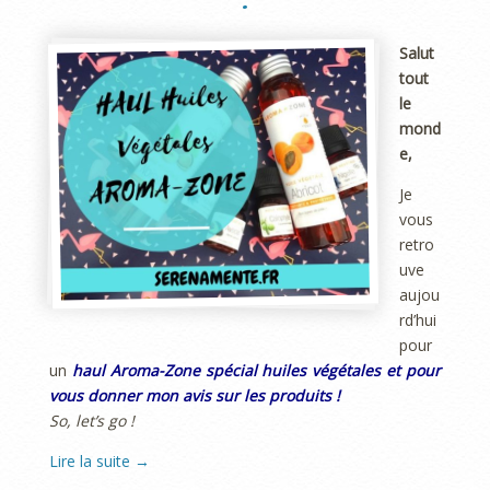
!
Salut
tout
le
mond
e,
Je
vous
retro
uve
aujou
rd’hui
pour
un
haul Aroma-Zone spécial huiles végétales et pour
vous donner mon avis sur les produits !
So, let’s go !
Lire la suite
→