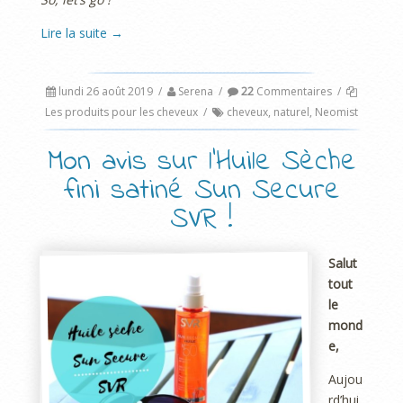
Lire la suite
→
lundi 26 août 2019
/
Serena
/
22
Commentaires
/
Les produits pour les cheveux
/
cheveux
,
naturel
,
Neomist
Mon avis sur l’Huile Sèche
fini satiné Sun Secure
SVR !
Salut
tout
le
mond
e,
Aujou
rd’hui,