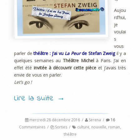
Aujou
rd’hui,
je
voulai
s
vous
parler de
théâtre
: j’ai vu
La Peur
de Stefan Zweig
il y a
quelques semaines au
Théâtre Michel
à Paris. J’ai en
effet été
invitée à découvrir cette pièce
et j’avais très
envie de vous en parler.
Let’s go !
Lire la suite
→
mercredi 28 décembre 2016
/
Serena
/
16
Commentaires
/
Sorties
/
culture
,
nouvelle
,
roman
,
théâtre