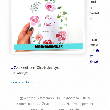
tout
le
mond
e,
Je
sors
mon
roma
n !
Et
si
j’osai
s ?
Aux éditions
Chloé des Lys
!
So, let’s go !
Lire la suite
→
vendredi 8 septembre 2023
/
Serena
/
29
Commentaires
/
Mes lectures
/
développement
personnel
,
lecture
,
roman
,
société