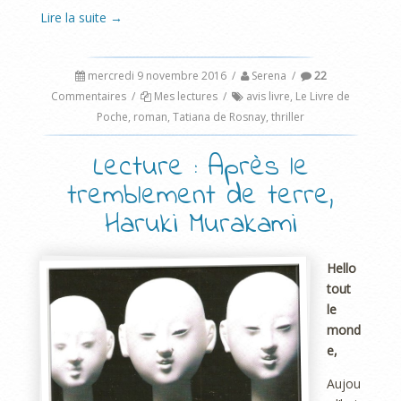
Lire la suite
→
mercredi 9 novembre 2016
/
Serena
/
22
Commentaires
/
Mes lectures
/
avis livre
,
Le Livre de
Poche
,
roman
,
Tatiana de Rosnay
,
thriller
Lecture : Après le
tremblement de terre,
Haruki Murakami
Hello
tout
le
mond
e,
Aujou