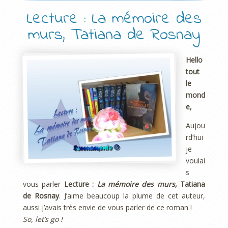
Lecture : La mémoire des
murs, Tatiana de Rosnay
Hello
tout
le
mond
e,
Aujou
rd’hui
je
voulai
s
vous parler
Lecture :
La mémoire des murs
, Tatiana
de Rosnay
. J’aime beaucoup la plume de cet auteur,
aussi j’avais très envie de vous parler de ce roman !
So, let’s go !