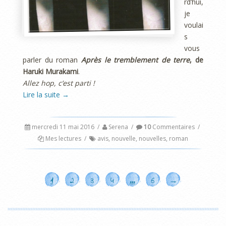
rd’hui,
je
voulai
s
vous
parler du roman
Après le tremblement de terre
, de
Haruki Murakami
.
Allez hop, c’est parti !
Lire la suite
→
mercredi 11 mai 2016
/
Serena
/
10
Commentaires
/
Mes lectures
/
avis
,
nouvelle
,
nouvelles
,
roman
1
2
3
4
…
6
→