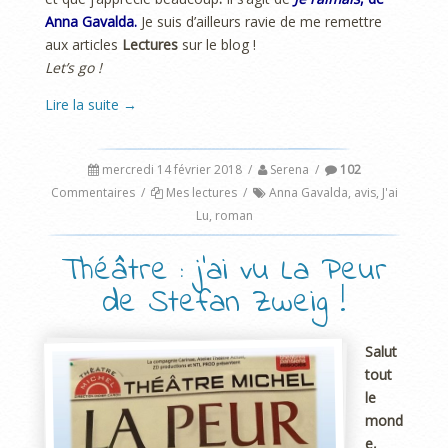
Anna Gavalda.
Je suis d’ailleurs ravie de me remettre
aux articles
Lectures
sur le blog !
Let’s go !
Lire la suite
→
mercredi 14 février 2018
/
Serena
/
102
Commentaires
/
Mes lectures
/
Anna Gavalda
,
avis
,
J'ai
Lu
,
roman
Théâtre : j’ai vu La Peur
de Stefan Zweig !
Salut
tout
le
mond
e,