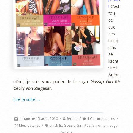
!
C’est
fou
ce
que
ces
bouq
uins
se
lisent
vite !
Aujou
rd’hui, je vais vous parler de la saga
Gossip Girl
de
Cecily Von Ziegesar.
Lire la suite
→
dimanche 15 août 2010
/
Serena
/
4
Commentaires
/
Mes lectures
/
chick-lit
,
Gossip Girl
,
Poche
,
roman
,
saga
,
Serena