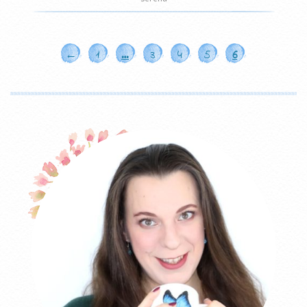
←
1
…
3
4
5
6