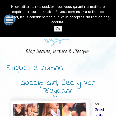
Nous utilisons des cookies pour vous garantir la meilleure
expérience sur notre site. Si vous continuez à utiliser ce
dernier, nous considérerons que vous acceptez l'utilisation des
cookies.
Ok
Étiquette :roman
Gossip Girl, Cecily Von
Ziegesar
Ah,
Gossi
p Girl