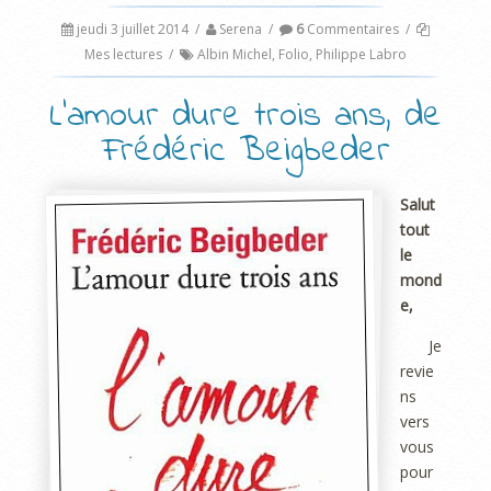
jeudi 3 juillet 2014
/
Serena
/
6
Commentaires
/
Mes lectures
/
Albin Michel
,
Folio
,
Philippe Labro
L’amour dure trois ans, de
Frédéric Beigbeder
Salut
tout
le
mond
e,
Je
revie
ns
vers
vous
pour