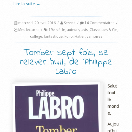
Lire la suite
→
mercredi 20 avril 2016
/
Serena
/
14
Commentaires
/
Mes lectures
/
19e siècle
,
auteurs
,
avis
,
Classiques & Cie
,
collège
,
fantastique
,
Folio
,
Hatier
,
vampires
Tomber sept fois, se
relever huit, de Philippe
Labro
Salut
tout
le
mond
e,
Aujou
rd’hui,