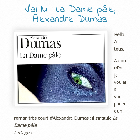
J’ai lu : La Dame pâle,
Alexandre Dumas
Hello
à
tous,
Aujou
rd’hui,
je
voulai
s
vous
parler
d’un
roman très court d’Alexandre Dumas
; il s’intitule
La
Dame pâle
.
Let’s go !