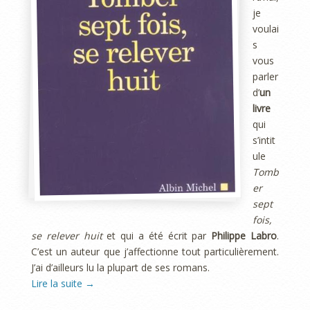
je
voulai
s
vous
parler
d’
un
livre
qui
s’intit
ule
Tomb
er
sept
fois,
se relever huit
et qui a été écrit par
Philippe Labro
.
C’est un auteur que j’affectionne tout particulièrement.
J’ai d’ailleurs lu la plupart de ses romans.
Lire la suite
→