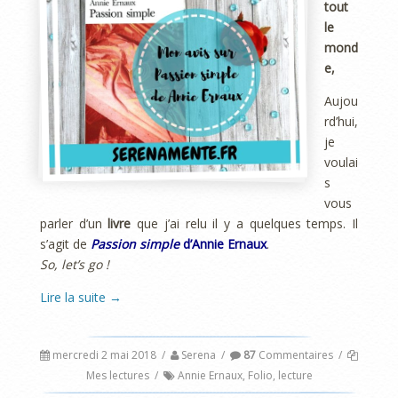
tout
le
mond
e,
Aujou
rd’hui,
je
voulai
s
vous
parler d’un
livre
que j’ai relu il y a quelques temps. Il
s’agit de
Passion simple
d’Annie Ernaux
.
So, let’s go !
Lire la suite
→
mercredi 2 mai 2018
/
Serena
/
87
Commentaires
/
Mes lectures
/
Annie Ernaux
,
Folio
,
lecture