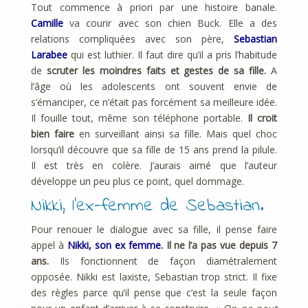
Tout commence à priori par une histoire banale.
Camille
va courir avec son chien Buck. Elle a des
relations compliquées avec son père,
Sebastian
Larabee
qui est luthier. Il faut dire qu’il a pris l’habitude
de
scruter les moindres faits et gestes de sa fille.
A
l’âge où les adolescents ont souvent envie de
s’émanciper, ce n’était pas forcément sa meilleure idée.
Il fouille tout, même son téléphone portable.
Il croit
bien faire
en surveillant ainsi sa fille. Mais quel choc
lorsqu’il découvre que sa fille de 15 ans prend la pilule.
Il est très en colère. J’aurais aimé que l’auteur
développe un peu plus ce point, quel dommage.
Nikki, l’ex-femme de Sebastian.
Pour renouer le dialogue avec sa fille, il pense faire
appel à
Nikki, son ex femme.
Il ne l’a pas vue depuis 7
ans.
Ils fonctionnent de façon diamétralement
opposée. Nikki est laxiste, Sebastian trop strict. Il fixe
des règles parce qu’il pense que c’est la seule façon