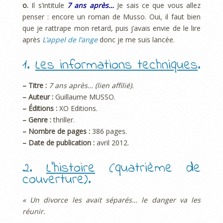
o.
Il s’intitule
7 ans après…
Je sais ce que vous allez
penser : encore un roman de Musso. Oui, il faut bien
que je rattrape mon retard, puis j’avais envie de le lire
après
L’appel de l’ange
donc je me suis lancée.
1.
Les informations techniques
.
– Titre :
7 ans après… (lien affilié).
– Auteur :
Guillaume MUSSO.
– Éditions :
XO Editions.
– Genre :
thriller.
– Nombre de pages :
386 pages.
– Date de publication :
avril 2012.
2.
L’histoire
(quatrième de
couverture).
« Un divorce les avait séparés… le danger va les
réunir.