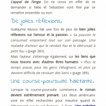
L’appel de l’ange
.
On ne cesse en effet de se
demander si Nikki et Sebastien vont finir par se
remettre ensemble ou non.
De jolies réflexions.
Guillaume Musso fait une fois de plus de
bien jolies
réflexions sur l’amour et la passion.
« Sa passion le
consumait emportant tout sur son passage. Une
maladie d’amour qui le rendait fou et le détruisait à
petit feu »
(page 283).
Mais l’auteur s’interroge également sur
les liens que
nous tissons avec d’autres êtres humains.
« Plus le
temps passe, plus les gens s’éloignent, et plus ça
devient difficile de renouer des liens »
(page 289).
Une course-poursuite haletante.
Lorsque la course-poursuite commence,
le roman
devient extrêmement prenant.
Les deux américains
sont en effet recherchés pour meurtre quand ils
débarquent sur le sol français, à Paris.
Une policière