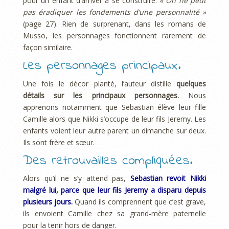
pour un enfant d’arriver à se construire.
« On ne peut
pas éradiquer les fondements d’une personnalité »
(page 27). Rien de surprenant, dans les romans de
Musso, les personnages fonctionnent rarement de
façon similaire.
Les personnages principaux.
Une fois le décor planté, l’auteur distille
quelques
détails sur les principaux personnages.
Nous
apprenons notamment que Sebastian élève leur fille
Camille alors que Nikki s’occupe de leur fils Jeremy. Les
enfants voient leur autre parent un dimanche sur deux.
Ils sont frère et sœur.
Des retrouvailles compliquées.
Alors qu’il ne s’y attend pas,
Sebastian revoit Nikki
malgré lui, parce que leur fils Jeremy a disparu depuis
plusieurs jours.
Quand ils comprennent que c’est grave,
ils envoient Camille chez sa grand-mère paternelle
pour la tenir hors de danger.