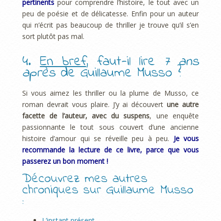
pertinents
pour comprendre l’histoire, le tout avec un
peu de poésie et de délicatesse. Enfin pour un auteur
qui n’écrit pas beaucoup de thriller je trouve qu’il s’en
sort plutôt pas mal.
4.
En bref
, faut-il lire
7 ans
après
de Guillaume Musso ?
Si vous aimez les thriller ou la plume de Musso, ce
roman devrait vous plaire. J’y ai découvert
une autre
facette de l’auteur, avec du suspens
, une enquête
passionnante le tout sous couvert d’une ancienne
histoire d’amour qui se réveille peu à peu.
Je vous
recommande la lecture de ce livre, parce que vous
passerez un bon moment !
Découvrez mes autres
chroniques sur Guillaume Musso
:
L’instant présent
.