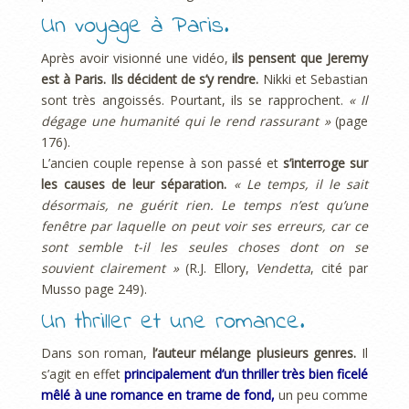
Un voyage à Paris.
Après avoir visionné une vidéo,
ils pensent que Jeremy
est à Paris. Ils décident de s’y rendre.
Nikki et Sebastian
sont très angoissés. Pourtant, ils se rapprochent.
« Il
dégage une humanité qui le rend rassurant »
(page
176).
L’ancien couple repense à son passé et
s’interroge sur
les causes de leur séparation.
« Le temps, il le sait
désormais, ne guérit rien. Le temps n’est qu’une
fenêtre par laquelle on peut voir ses erreurs, car ce
sont semble t-il les seules choses dont on se
souvient clairement »
(R.J. Ellory,
Vendetta
, cité par
Musso page 249).
Un thriller et une romance.
Dans son roman,
l’auteur mélange plusieurs genres.
Il
s’agit en effet
principalement d’un thriller très bien ficelé
mêlé à une romance en trame de fond,
un peu comme