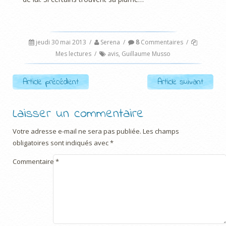
jeudi 30 mai 2013
/
Serena
/
8
Commentaires
/
Mes lectures
/
avis
,
Guillaume Musso
Post navigation
Article précédent
Article suivant
Laisser un commentaire
Votre adresse e-mail ne sera pas publiée.
Les champs
obligatoires sont indiqués avec
*
Commentaire
*