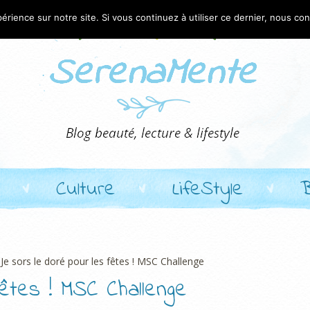
érience sur notre site. Si vous continuez à utiliser ce dernier, nous co
Culture
LifeStyle
Je sors le doré pour les fêtes ! MSC Challenge
êtes ! MSC Challenge