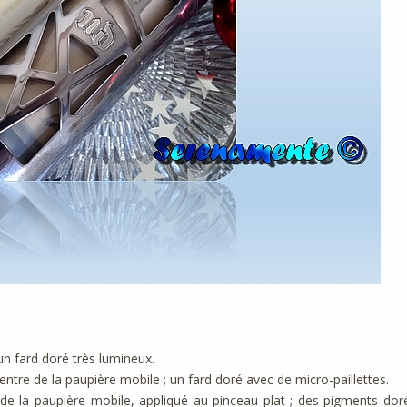
 un fard doré très lumineux.
centre de la paupière mobile ; un fard doré avec de micro-paillettes.
 de la paupière mobile, appliqué au pinceau plat ; des pigments dor