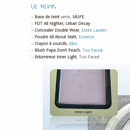
Le teint.
–
Base de teint
verte,
MUFE
.
–
FDT All Nighter, Urban Decay
.
–
Concealer Double Wear
,
Estée Lauder
.
–
Poudre All About Matt
,
Essence
.
–
Crayon à sourcils
,
Kiko
.
–
Blush Papa Don’t Peach
,
Too Faced
.
–
Enlumineur Inner Light
, Too Faced.