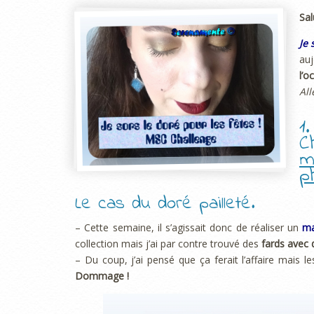
Sal
Je 
au
l’o
All
1
C
m
p
Le cas du doré pailleté.
– Cette semaine, il s’agissait donc de réaliser un
ma
collection mais j’ai par contre trouvé des
fards avec 
– Du coup, j’ai pensé que ça ferait l’affaire mais
Dommage !