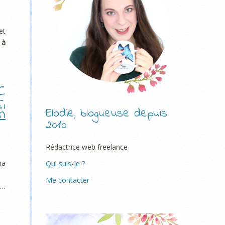
et
 à
C
,
n
Elodie, blogueuse depuis
2010
Rédactrice web freelance
ma
Qui suis-je ?
Me contacter
o…