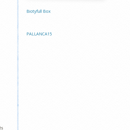
Biotyfull Box
PALLANCA15
és