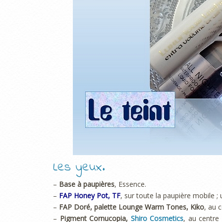
Les yeux.
–
Base à paupières
, Essence.
–
FAP Honey Pot, TF
, sur toute la paupière mobile ;
–
FAP Doré, palette Lounge Warm Tones, Kiko
, au 
–
Pigment Cornucopia,
Shiro Cosmetics
, au centre