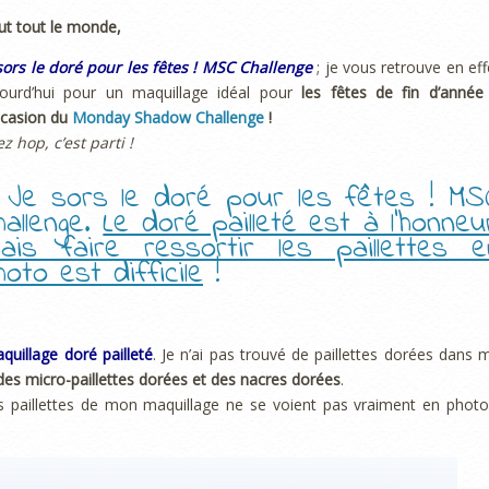
ut tout le monde,
sors le doré pour les fêtes ! MSC Challenge
; je vous retrouve en eff
jourd’hui pour un maquillage idéal pour
les fêtes de fin d’année
ccasion du
Monday Shadow Challenge
!
ez hop, c’est parti !
. Je sors le doré pour les fêtes ! MS
hallenge.
Le doré pailleté est à l’honneur
ais faire ressortir les paillettes e
hoto est difficile
!
quillage doré pailleté
. Je n’ai pas trouvé de paillettes dorées dans 
des micro-paillettes dorées et des nacres dorées
.
 les paillettes de mon maquillage ne se voient pas vraiment en phot