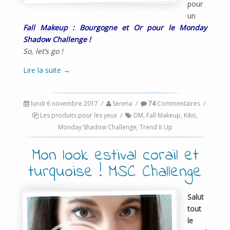
pour
un
Fall Makeup : Bourgogne et Or pour le Monday
Shadow Challenge !
So, let’s go !
Lire la suite
→
lundi 6 novembre 2017
/
Serena
/
74
Commentaires
/
Les produits pour les yeux
/
DM
,
Fall Makeup
,
Kiko
,
Monday Shadow Challenge
,
Trend It Up
Mon look estival corail et
turquoise ! MSC Challenge
Salut
tout
le