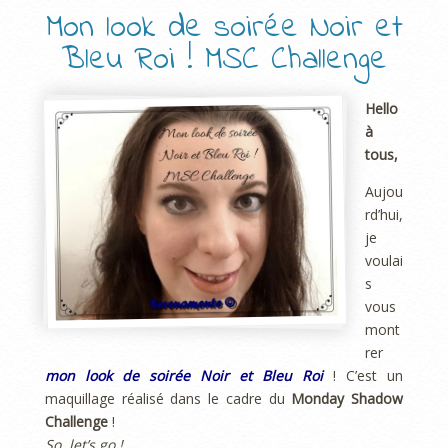
Mon look de soirée Noir et
Bleu Roi ! MSC Challenge
Hello
à
tous,
Aujou
rd’hui,
je
voulai
s
vous
mont
rer
mon look de soirée Noir et Bleu Roi
! C’est un
maquillage réalisé dans le cadre du
Monday Shadow
Challenge
!
So, let’s go !