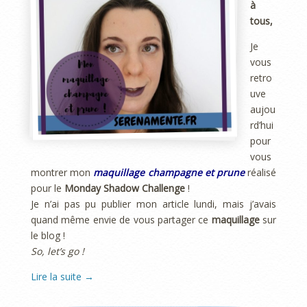
à
tous,
Je
vous
retro
uve
aujou
rd’hui
pour
vous
montrer mon
maquillage champagne et prune
réalisé
pour le
Monday Shadow Challenge
!
Je n’ai pas pu publier mon article lundi, mais j’avais
quand même envie de vous partager ce
maquillage
sur
le blog !
So, let’s go !
Lire la suite
→