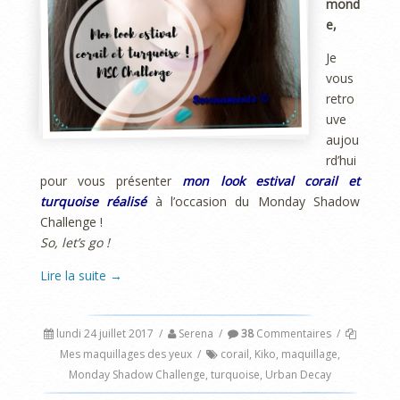
mond
e,
Je
vous
retro
uve
aujou
rd’hui
pour vous présenter
mon look estival corail et
turquoise réalisé
à l’occasion du Monday Shadow
Challenge !
So, let’s go !
Lire la suite
→
lundi 24 juillet 2017
/
Serena
/
38
Commentaires
/
Mes maquillages des yeux
/
corail
,
Kiko
,
maquillage
,
Monday Shadow Challenge
,
turquoise
,
Urban Decay