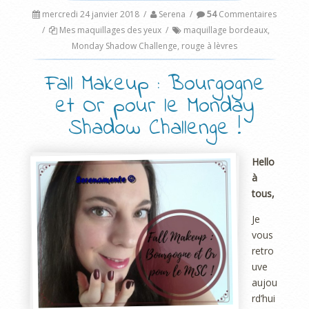
mercredi 24 janvier 2018
/
Serena
/
54
Commentaires
/
Mes maquillages des yeux
/
maquillage bordeaux
,
Monday Shadow Challenge
,
rouge à lèvres
Fall Makeup : Bourgogne
et Or pour le Monday
Shadow Challenge !
Hello
à
tous,
Je
vous
retro
uve
aujou
rd’hui