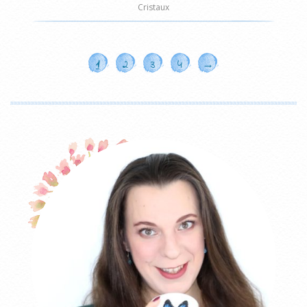
Cristaux
1
2
3
4
→