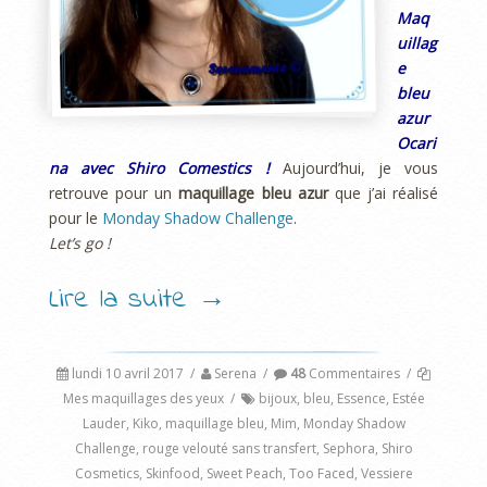
Maq
uillag
e
bleu
azur
Ocari
na avec Shiro Comestics !
Aujourd’hui, je vous
retrouve pour un
maquillage bleu azur
que j’ai réalisé
pour le
Monday Shadow Challenge
.
Let’s go !
Lire la suite
→
lundi 10 avril 2017
/
Serena
/
48
Commentaires
/
Mes maquillages des yeux
/
bijoux
,
bleu
,
Essence
,
Estée
Lauder
,
Kiko
,
maquillage bleu
,
Mim
,
Monday Shadow
Challenge
,
rouge velouté sans transfert
,
Sephora
,
Shiro
Cosmetics
,
Skinfood
,
Sweet Peach
,
Too Faced
,
Vessiere