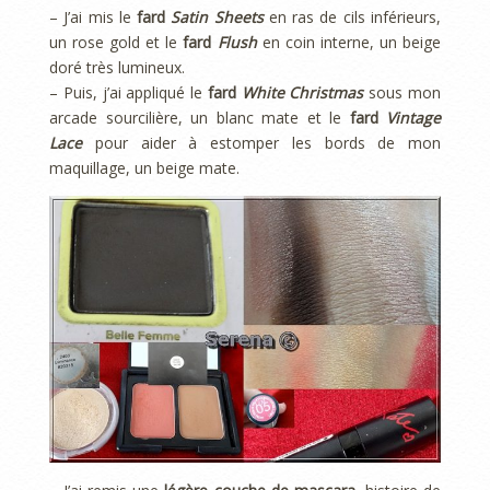
– J’ai mis le
fard
Satin Sheets
en ras de cils inférieurs,
un rose gold et le
fard
Flush
en coin interne, un beige
doré très lumineux.
– Puis, j’ai appliqué le
fard
White Christmas
sous mon
arcade sourcilière, un blanc mate et le
fard
Vintage
Lace
pour aider à estomper les bords de mon
maquillage, un beige mate.