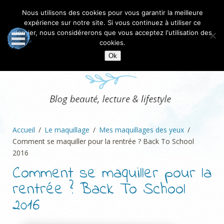
Nous utilisons des cookies pour vous garantir la meilleure
expérience sur notre site. Si vous continuez à utiliser ce
dernier, nous considérerons que vous acceptez l'utilisation des
cookies.
Ok
Accueil
Le maquillage
Mes maquillages des yeux
Comment se maquiller pour la rentrée ? Back To School
2016
Comment se maquiller pour la
rentrée ? Back To School
2016