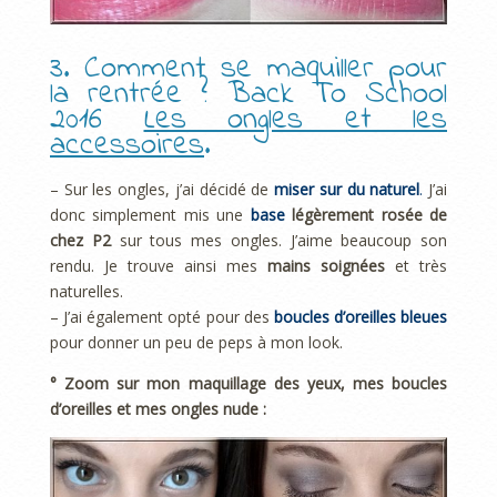
3. Comment se maquiller pour
la rentrée ? Back To School
2016
Les ongles et les
accessoires
.
– Sur les ongles, j’ai décidé de
miser sur du naturel
.
J’ai
donc simplement mis une
base
légèrement rosée de
chez P2
sur tous mes ongles. J’aime beaucoup son
rendu. Je trouve ainsi mes
mains soignées
et très
naturelles.
– J’ai également opté pour des
boucles d’oreilles bleues
pour donner un peu de peps à mon look.
° Zoom sur mon maquillage des yeux, mes boucles
d’oreilles et mes ongles nude :