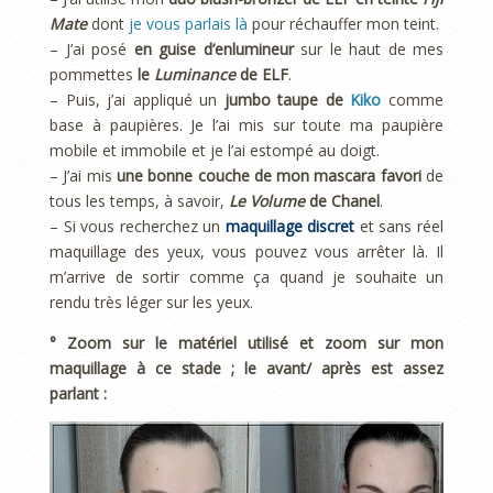
Mate
dont
je vous parlais là
pour réchauffer mon teint.
– J’ai posé
en guise d’enlumineur
sur le haut de mes
pommettes
le
Luminance
de ELF
.
– Puis, j’ai appliqué un
jumbo taupe de
Kiko
comme
base à paupières. Je l’ai mis sur toute ma paupière
mobile et immobile et je l’ai estompé au doigt.
– J’ai mis
une bonne couche de mon mascara favori
de
tous les temps, à savoir,
Le Volume
de Chanel
.
– Si vous recherchez un
maquillage discret
et sans réel
maquillage des yeux, vous pouvez vous arrêter là. Il
m’arrive de sortir comme ça quand je souhaite un
rendu très léger sur les yeux.
° Zoom sur le matériel utilisé et zoom sur mon
maquillage à ce stade ; le avant/ après est assez
parlant :