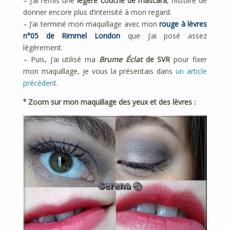
– J’ai remis une
légère couche de mascara
, histoire de
donner encore plus d’intensité à mon regard.
– J’ai terminé mon maquillage avec mon
rouge à lèvres
n°05 de Rimmel London
que j’ai posé assez
légèrement.
– Puis, j’ai utilisé ma
Brume Éclat
de SVR
pour fixer
mon maquillage, je vous la présentais dans
un article
précédent
.
° Zoom sur mon maquillage des yeux et des lèvres :