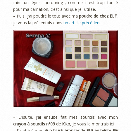
faire un léger contouring ; comme il est trop foncé
pour ma carnation, c’est ainsi que je l’utilise.
– Puis, j’ai poudré le tout avec ma
poudre de chez ELF
,
je vous la présentais dans
un article précédent
.
– Ensuite, j’ai ensuite fait mes sourcils avec mon
crayon à sourcils n°03 de Kiko
, je vous le montrais ici.
– J’ai utilisé mon
duo blush-bronzer de ELF en teinte
Fiji