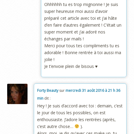
Ohhhhhh tu es trop mignonne ! Je suis
super heureuse moi aussi d’avoir
préparé cet article avec toi et j’ai hâte
d’en faire d’autres également ! C’était un
super moment et j’ai adoré nos
échanges par mails !
Merci pour tous tes compliments tu es
adorable ! Bonne rentrée à toi aussi ma
jolie !
Je t’envoie plein de bisous ♥
Forty Beauty
sur
mercredi 31 août 2016 à 21 h 36
min
dit :
Hey ! Je suis d’accord avec toi : demain, c’est
le jour de tous les possibles, on est
enthousiaste. J’adore les rentrées (après,
c’est autre chose…
).
Alors, moi, je dis qu’avec ces make up, tu