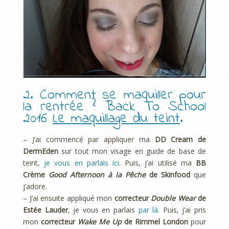
2. Comment se maquiller pour
la rentrée ? Back To School
2016
Le maquillage du teint
.
– J’ai commencé par appliquer ma
DD Cream de
DermEden
sur tout mon visage en guide de base de
teint,
je vous en parlais ici
. Puis, j’ai utilisé ma
BB
Crème
Good Afternoon à la Pêche
de Skinfood
que
j’adore.
– J’ai ensuite appliqué mon
correcteur
Double Wear
de
Estée Lauder
, je vous en parlais
par là
. Puis, j’ai pris
mon
correcteur
Wake Me Up
de Rimmel London
pour