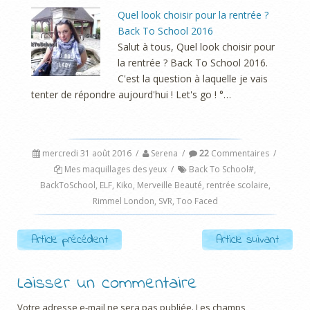
Quel look choisir pour la rentrée ?
Back To School 2016
Salut à tous, Quel look choisir pour
la rentrée ? Back To School 2016.
C'est la question à laquelle je vais
tenter de répondre aujourd'hui ! Let's go ! °…
mercredi 31 août 2016
/
Serena
/
22
Commentaires
/
Mes maquillages des yeux
/
Back To School#
,
BackToSchool
,
ELF
,
Kiko
,
Merveille Beauté
,
rentrée scolaire
,
Rimmel London
,
SVR
,
Too Faced
Post navigation
Article précédent
Article suivant
Laisser un commentaire
Votre adresse e-mail ne sera pas publiée.
Les champs