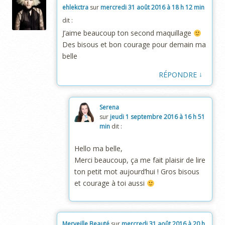
ehlekctra
sur
mercredi 31 août 2016 à 18 h 12 min
dit :
J’aime beaucoup ton second maquillage
Des bisous et bon courage pour demain ma
belle
↓
RÉPONDRE
Serena
sur
jeudi 1 septembre 2016 à 16 h 51
min
dit :
Hello ma belle,
Merci beaucoup, ça me fait plaisir de lire
ton petit mot aujourd’hui ! Gros bisous
et courage à toi aussi
Merveille Beauté
sur
mercredi 31 août 2016 à 20 h