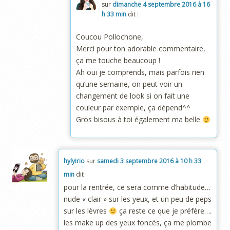
sur
dimanche 4 septembre 2016 à 16
h 33 min
dit :
Coucou Pollochone,
Merci pour ton adorable commentaire,
ça me touche beaucoup !
Ah oui je comprends, mais parfois rien
qu’une semaine, on peut voir un
changement de look si on fait une
couleur par exemple, ça dépend^^
Gros bisous à toi également ma belle
hylyirio
sur
samedi 3 septembre 2016 à 10 h 33
min
dit :
pour la rentrée, ce sera comme d’habitude…
nude « clair » sur les yeux, et un peu de peps
sur les lèvres
ça reste ce que je préfère….
les make up des yeux foncés, ça me plombe