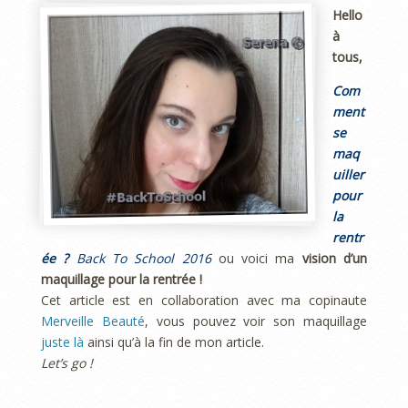
Hello
à
tous,
Com
ment
se
maq
uiller
pour
la
rentr
ée ?
Back To School 2016
ou voici ma
vision d’un
maquillage pour la rentrée !
Cet article est en collaboration avec ma copinaute
Merveille Beauté
, vous pouvez voir son maquillage
juste là
ainsi qu’à la fin de mon article.
Let’s go !