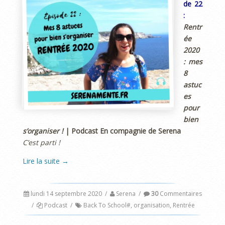
de 22
:
Rentr
ée
2020
: mes
8
astuc
es
pour
bien
s’organiser !
| Podcast En compagnie de Serena
C’est parti !
Lire la suite
→
lundi 14 septembre 2020
/
Serena
/
30
Commentaires
/
Podcast
/
Back To School#
,
organisation
,
Rentrée