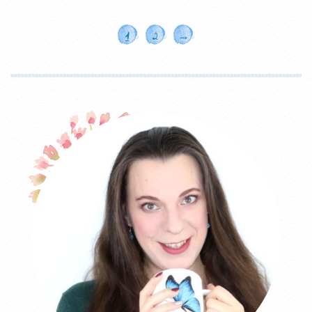
1
2
→