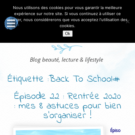
Nous utilisons des cookies pour vous garantir la meilleure
expérience sur notre site. Si vous continuez à utiliser ce
dernier, nous considérerons que vous acceptez l'utilisation des
cookies.
Ok
Étiquette :Back To School#
Épisode 22 : Rentrée 2020
: mes 8 astuces pour bien
s’organiser !
Épiso