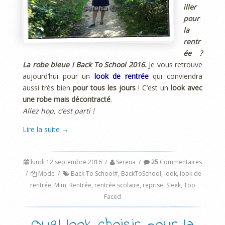
iller
pour
la
rentr
ée ?
La robe bleue ! Back To School 2016.
Je vous retrouve
aujourd’hui pour un
look de rentrée
qui conviendra
aussi très bien
pour
tous les jours
! C’est un
look avec
une robe mais décontracté
.
Allez hop, c’est parti !
Lire la suite
→
lundi 12 septembre 2016
/
Serena
/
25
Commentaires
/
Mode
/
Back To School#
,
BackToSchool
,
look
,
look de
rentrée
,
Mim
,
Rentrée
,
rentrée scolaire
,
reprise
,
Sleek
,
Too
Faced