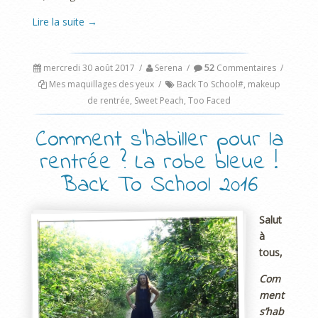
Lire la suite
→
mercredi 30 août 2017
/
Serena
/
52
Commentaires
/
Mes maquillages des yeux
/
Back To School#
,
makeup
de rentrée
,
Sweet Peach
,
Too Faced
Comment s’habiller pour la
rentrée ? La robe bleue !
Back To School 2016
Salut
à
tous,
Com
ment
s’hab