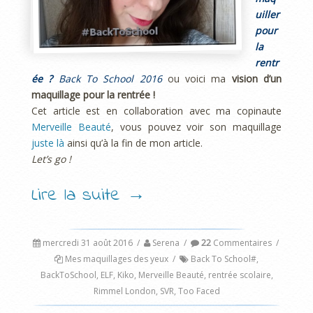
uiller
pour
la
rentr
ée ?
Back To School 2016
ou voici ma
vision d’un
maquillage pour la rentrée !
Cet article est en collaboration avec ma copinaute
Merveille Beauté
, vous pouvez voir son maquillage
juste là
ainsi qu’à la fin de mon article.
Let’s go !
Lire la suite
→
mercredi 31 août 2016
/
Serena
/
22
Commentaires
/
Mes maquillages des yeux
/
Back To School#
,
BackToSchool
,
ELF
,
Kiko
,
Merveille Beauté
,
rentrée scolaire
,
Rimmel London
,
SVR
,
Too Faced