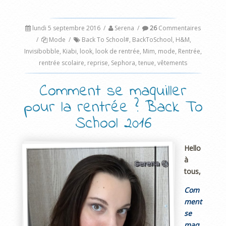
lundi 5 septembre 2016
/
Serena
/
26
Commentaires
/
Mode
/
Back To School#
,
BackToSchool
,
H&M
,
Invisibobble
,
Kiabi
,
look
,
look de rentrée
,
Mim
,
mode
,
Rentrée
,
rentrée scolaire
,
reprise
,
Sephora
,
tenue
,
vêtements
Comment se maquiller
pour la rentrée ? Back To
School 2016
Hello
à
tous,
Com
ment
se
maq