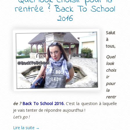
Quel look choisir pour la
rentrée ? Back To School
2016
Salut
à
tous,
Quel
look
chois
ir
pour
la
rentr
ée ?
Back To School 2016.
C’est la question à laquelle
je vais tenter de répondre aujourd’hui !
Let’s go !
Lire la suite
→