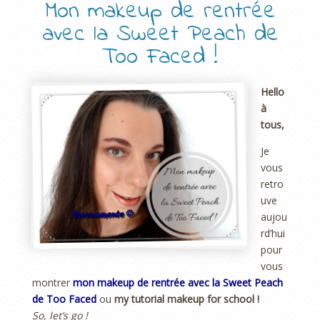
Mon makeup de rentrée
avec la Sweet Peach de
Too Faced !
Hello
à
tous,
Je
vous
retro
uve
aujou
rd’hui
pour
vous
montrer
mon makeup de rentrée avec la Sweet Peach
de Too Faced
ou
my tutorial makeup for school !
So, let’s go !