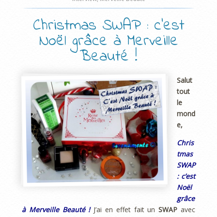
Christmas SWAP : c’est
Noël grâce à Merveille
Beauté !
Salut
tout
le
mond
e,
Chris
tmas
SWAP
: c’est
Noël
grâce
à Merveille Beauté !
J’ai en effet fait un
SWAP
avec