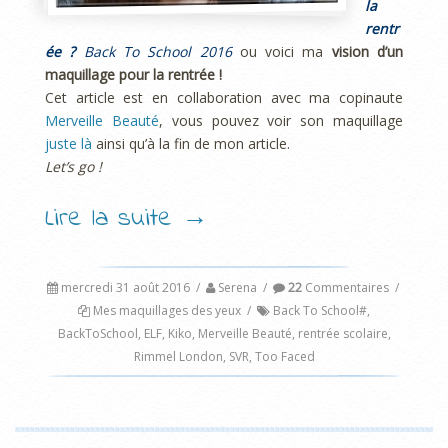
la
rentr
ée ?
Back To School 2016
ou voici ma
vision d’un
maquillage pour la rentrée !
Cet article est en collaboration avec ma copinaute
Merveille Beauté
, vous pouvez voir son maquillage
juste là
ainsi qu’à la fin de mon article.
Let’s go !
Lire la suite
→
mercredi 31 août 2016
/
Serena
/
22
Commentaires
/
Mes maquillages des yeux
/
Back To School#
,
BackToSchool
,
ELF
,
Kiko
,
Merveille Beauté
,
rentrée scolaire
,
Rimmel London
,
SVR
,
Too Faced