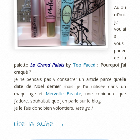
Aujou
rd’hui,
je
voulai
s
vous
parler
de la
palette
Le Grand Palais
by
Too Faced
: Pourquoi j’ai
craqué ?
Je ne pensais pas y consacrer un article parce qu’
elle
date de Noël dernier
mais je l’ai utilisée dans un
maquillage et
Merveille Beauté
, une copinaute que
j’adore, souhaitait que j’en parle sur le blog.
Je le fais donc bien volontiers,
let’s go !
Lire la suite
→