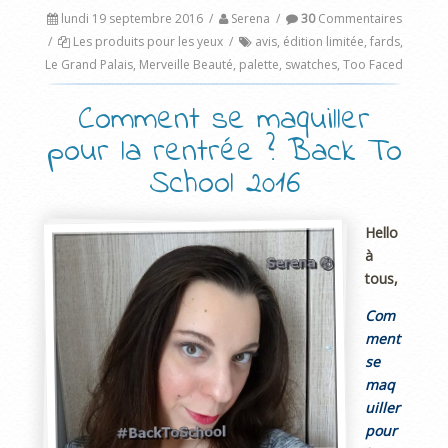
lundi 19 septembre 2016
/
Serena
/
30
Commentaires
/
Les produits pour les yeux
/
avis
,
édition limitée
,
fards
,
Le Grand Palais
,
Merveille Beauté
,
palette
,
swatches
,
Too Faced
Comment se maquiller
pour la rentrée ? Back To
School 2016
Hello
à
tous,
Com
ment
se
maq
uiller
pour