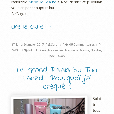
l’adorable
Merveille Beauté
à Noël dernier et je voulais
vous en parler aujourd’hui !
Let’s go !
Lire la suite
→
lundi 9 janvier 2017
/
Serena
/
46
Commentaires
/
SWAP
/
Kiko
,
L'Oréal
,
Maybelline
,
Merveille Beauté
,
Nocibé
,
noël
,
swap
Le Grand Palais by Too
Faced : Pourquoi j’ai
craqué ?
Salut
à
tous,