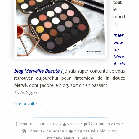
tout
le
mond
e,
Inter
view
de
Merv
é du
blog
Merveille Beauté !
Je suis super contente de vous
retrouver aujourd’hui pour
l’interview de la douce
Mervé
, dont j’adore le blog, soit dit en passant !
So let’s go !
Lire la suite
→
vendredi 19 mai 2017
/
Serena
/
72
Commentaires
/
L'interview de Serena
/
blog beauté
,
ColourPop
,
interview
,
Merveille Beauté