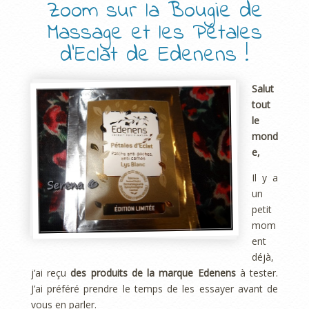
Zoom sur la Bougie de
Massage et les Pétales
d’Eclat de Edenens !
Salut
tout
le
mond
e,
Il y a
un
petit
mom
ent
déjà,
j’ai reçu
des produits de la marque Edenens
à tester.
J’ai préféré prendre le temps de les essayer avant de
vous en parler.