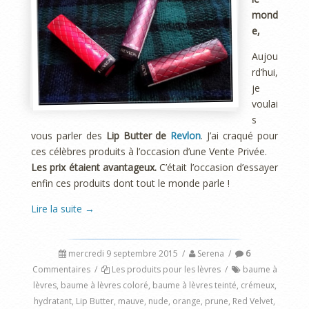
mond
e,
Aujou
rd’hui,
je
voulai
s
vous parler des
Lip Butter de
Revlon
. J’ai craqué pour
ces célèbres produits à l’occasion d’une Vente Privée.
Les prix étaient avantageux.
C’était l’occasion d’essayer
enfin ces produits dont tout le monde parle !
Lire la suite
→
mercredi 9 septembre 2015
/
Serena
/
6
Commentaires
/
Les produits pour les lèvres
/
baume à
lèvres
,
baume à lèvres coloré
,
baume à lèvres teinté
,
crémeux
,
hydratant
,
Lip Butter
,
mauve
,
nude
,
orange
,
prune
,
Red Velvet
,