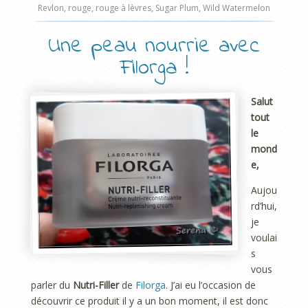
Revlon
,
rouge
,
rouge à lèvres
,
Sugar Plum
,
Wild Watermelon
Une peau nourrie avec
Filorga !
Salut
tout
le
mond
e,
Aujou
rd’hui,
je
voulai
s
vous
parler du
Nutri-Filler
de
Filorga
. J’ai eu l’occasion de
découvrir ce produit il y a un bon moment, il est donc