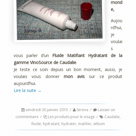
mond
e,
Aujou
rd’hui,
je
voulai
s
vous parler d’un
Fluide Matifiant Hydratant de la
gamme VinoSource de Caudalie
.
Je teste ce soin depuis un bon moment, aussi, je
voulais vous donner
mon avis
sur ce produit
aujourd’hui.
Lire la suite
→
vendredi 30 janvier 2015
/
Serena
/
Laisser un
commentaire
/
Les produits pour le visage
/
Caudalie
,
fluide
,
hydratant
,
hydrater
,
matifier
,
sébum