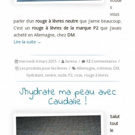
voulai
s
vous
parler d’un
rouge à lèvres neutre
que j’aime beaucoup.
C’est un
rouge à lèvres de la marque P2
que j’avais
acheté en Allemagne, chez
DM
.
Lire la suite
→
mercredi 4 mars 2015
/
Serena
/
12
Commentaires
/
Les produits pour les lèvres
/
Allemagne
,
crémeux
,
DM
,
hydratant
,
neutre
,
nude
,
P2
,
rose
,
rouge à lèvres
J’hydrate ma peau avec
Caudalie !
Salut
tout
le