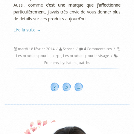
Aussi, comme
c’est une marque que j’affectionne
particulièrement
, j’avais très envie de vous donner plus
de détails sur ces produits aujourd’hui.
Lire la suite
→
mardi 18 février 2014
/
Serena
/
4
Commentaires
/
Les produits pour le corps
,
Les produits pour le visage
/
Edenens
,
hydratant
,
patchs
1
2
→