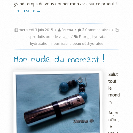
grand temps de vous donner mon avis sur ce produit !
Lire la suite
→
mercredi 3 juin 2015
/
Serena
/
2
Commentaires
/
Les produits pour le visage
/
Filorga
,
hydratant
,
hydratation
,
nourrissant
,
peau déshydratée
Mon nude du moment !
Salut
tout
le
mond
e,
Aujou
rd’hui,
je