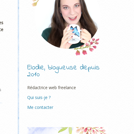
es
ce
Elodie, blogueuse depuis
2010
Rédactrice web freelance
à
Qui suis-je ?
Me contacter