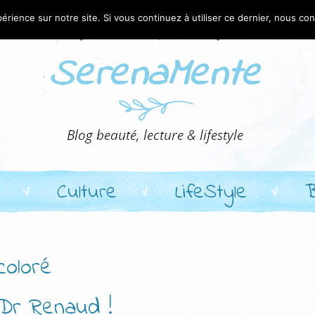
érience sur notre site. Si vous continuez à utiliser ce dernier, nous co
Culture
LifeStyle
coloré
 Dr Renaud !