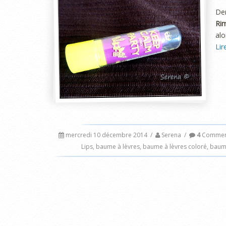
De
Ri
alo
Lir
mercredi 10 décembre 2014
/
Serena
/
4
Comment
Lips
,
baume à lèvres
,
baume à lèvres coloré
,
baume