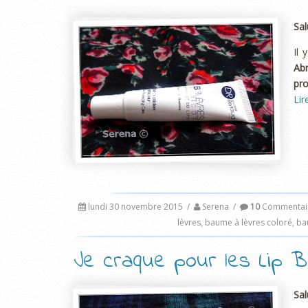
Sal
Il 
Ab
pro
Lir
lundi 30 novembre 2015
/
Serena
/
10
Commentai
lèvres
,
baume à lèvres coloré
,
ba
Je craque pour les Lip B
Sal