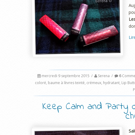
Auj
pou
Les
don
Lir
mercredi 9 septembre 2015
/
Serena
/
6
Commen
coloré
,
baume à lèvres teinté
,
crémeux
,
hydratant
,
Lip Butt
P
Keep Calm and Party 
ch
Sal