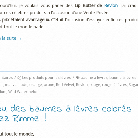
ourd’hui, je voulais vous parler des
Lip Butter de
Revlon
. J’ai craq
r ces célèbres produits à l’occasion d’une Vente Privée.
 prix étaient avantageux.
C’était l’occasion d’essayer enfin ces produi
t tout le monde parle !
e la suite
→
taires
/
Les produits pour les lèvres
/
baume à lèvres
,
baume à lèvres
er
,
mauve
,
nude
,
orange
,
prune
,
Red Velvet
,
Revlon
,
rouge
,
rouge à lèvres
,
Suga
lum
,
Wild Watermelon
ou des baumes à lèvres colorés
ez Rimmel !
ut tout le monde,