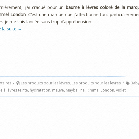
rnièrement, j’ai craqué pour un
baume à lèvres coloré de la marq
mmel London
. C’est une marque que j’affectionne tout particulièreme
rs je me suis lancée sans trop d’appréhension.
e la suite
→
aires
/
Les produits pour les lèvres
,
Les produits pour les lèvres
/
Bab
 à lèvres teinté
,
hydratation
,
mauve
,
Maybelline
,
Rimmel London
,
violet