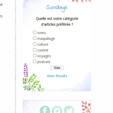
ué
Sondage
ts
Quelle est votre catégorie
d'articles préférée ?
soins
maquillage
culture
cuisine
voyages
podcast
r
View Results