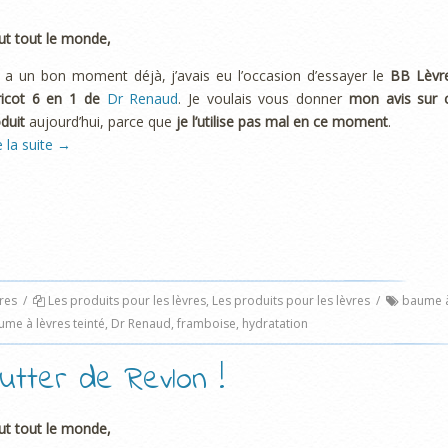
ut tout le monde,
y a un bon moment déjà, j’avais eu l’occasion d’essayer le
BB Lèvr
ricot 6 en 1 de
Dr Renaud
. Je voulais vous donner
mon avis sur 
duit
aujourd’hui, parce que
je l’utilise pas mal en ce moment
.
e la suite
→
res
/
Les produits pour les lèvres
,
Les produits pour les lèvres
/
baume 
ume à lèvres teinté
,
Dr Renaud
,
framboise
,
hydratation
utter de Revlon !
ut tout le monde,