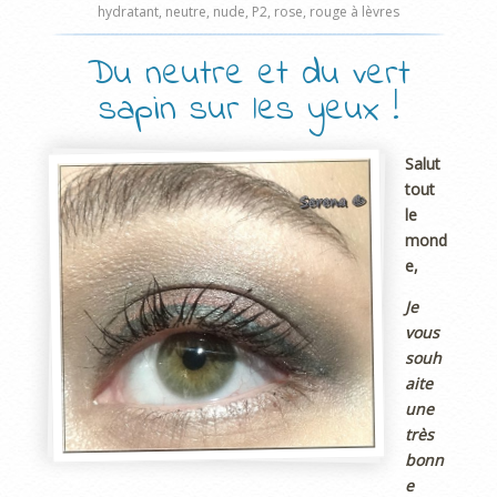
hydratant
,
neutre
,
nude
,
P2
,
rose
,
rouge à lèvres
Du neutre et du vert
sapin sur les yeux !
Salut
tout
le
mond
e,
Je
vous
souh
aite
une
très
bonn
e