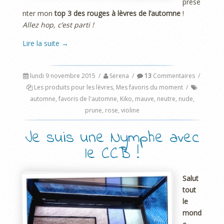
prése
nter mon
top 3 des rouges à lèvres de l’automne
!
Allez hop, c’est parti !
Lire la suite
→
lundi 9 novembre 2015
/
Serena
/
13
Commentaires
/
Les produits pour les lèvres
,
Mes favoris du moment
/
automne
,
favoris de l'automne
,
Kiko
,
mauve
,
neutre
,
nude
,
prune
,
rose
,
violine
Je suis une Nymphe avec
le CCB !
Salut
tout
le
mond