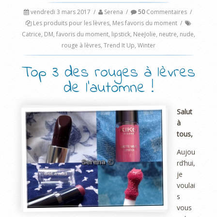
vendredi 3 mars 2017
/
Serena
/
50
Commentaires
/
Les produits pour les lèvres
,
Mes favoris du moment
/
Catrice
,
DM
,
favoris du moment
,
lipstick
,
NeeJolie
,
neutre
,
nude
,
rouge à lèvres
,
Trend It Up
,
Winter
Top 3 des rouges à lèvres
de l’automne !
Salut
à
tous,
Aujou
rd’hui,
je
voulai
s
vous