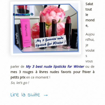
Salut
tout
le
mond
e,
Aujou
rd’hui,
je
voulai
s
vous
parler de
M
y 3 best nude lipsticks for Winter
ou de
mes 3 rouges à lèvres nudes favoris pour l’hiver
à
petits prix
en ce moment !
So, let’s go !
Lire la suite
→