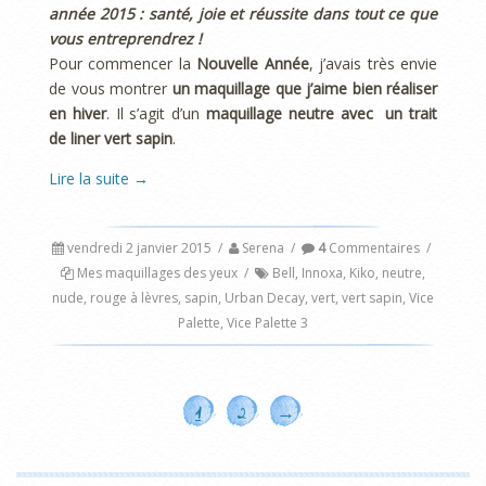
année 2015 : santé, joie et réussite dans tout ce que
vous entreprendrez !
Pour commencer la
Nouvelle Année
, j’avais très envie
de vous montrer
un maquillage que j’aime bien réaliser
en hiver
. Il s’agit d’un
maquillage neutre avec un trait
de liner vert sapin
.
Lire la suite
→
vendredi 2 janvier 2015
/
Serena
/
4
Commentaires
/
Mes maquillages des yeux
/
Bell
,
Innoxa
,
Kiko
,
neutre
,
nude
,
rouge à lèvres
,
sapin
,
Urban Decay
,
vert
,
vert sapin
,
Vice
Palette
,
Vice Palette 3
1
2
→