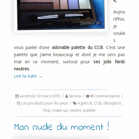
e,
Aujou
rd’hui,
je
voulai
s
vous parler d’une
adorable palette du CCB
. C’est une
palette que j’aime beaucoup et dont je me sers pas
mal en ce moment, surtout pour
ses jolis fards
neutres
.
Lire la suite
→
vendredi 13 mars 2015
/
Serena
/
6
Commentaires
/
Les produits pour les yeux
/
Agnès B
,
CCB
,
déception
,
flop
,
make-up
,
neutre
,
palette
Mon nude du moment !