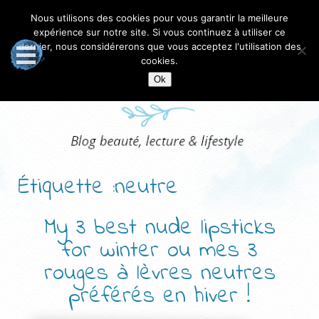
Nous utilisons des cookies pour vous garantir la meilleure
expérience sur notre site. Si vous continuez à utiliser ce
dernier, nous considérerons que vous acceptez l'utilisation des
cookies.
Ok
Étiquette :neutre
My 3 best nude lipsticks
for winter ou mes 3
rouges à lèvres neutres
préférés en hiver !