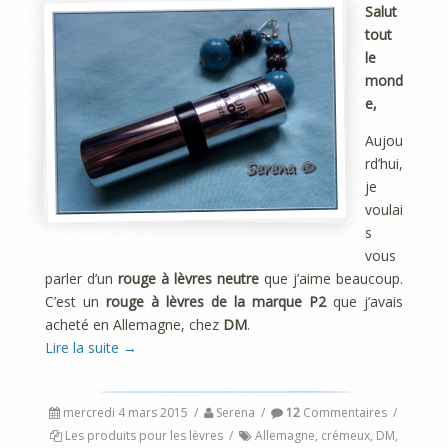
Salut
tout
le
mond
e,
Aujou
rd’hui,
je
voulai
s
vous
parler d’un
rouge à lèvres neutre
que j’aime beaucoup.
C’est un
rouge à lèvres de la marque P2
que j’avais
acheté en Allemagne, chez
DM
.
Lire la suite
→
mercredi 4 mars 2015
/
Serena
/
12
Commentaires
/
Les produits pour les lèvres
/
Allemagne
,
crémeux
,
DM
,