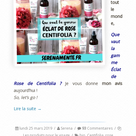
tout
le
mond
e,
Que
vaut
la
gam
me
Éclat
de
Rose de Centifolia ?
Je vous donne
mon avis
aujourd’hui !
So, let’s go !
Lire la suite
→
lundi 25 mars 2019
/
Serena
/
93
Commentaires
/
Les produits pour le visage
/
bio
,
Centifolia
,
rose