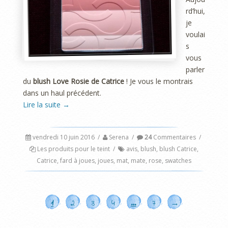
rd’hui,
je
voulai
s
vous
parler
du
blush Love Rosie de Catrice
! Je vous le montrais
dans un haul précédent.
Lire la suite
→
vendredi 10 juin 2016
/
Serena
/
24
Commentaires
/
Les produits pour le teint
/
avis
,
blush
,
blush Catrice
,
Catrice
,
fard à joues
,
joues
,
mat
,
mate
,
rose
,
swatches
1
2
3
4
…
7
→