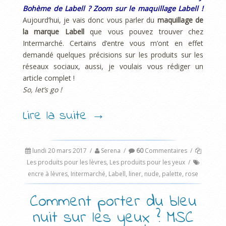
Bohème de Labell ?
Zoom sur le maquillage Labell !
Aujourd’hui, je vais donc vous parler du
maquillage de
la marque Labell
que vous pouvez trouver chez
Intermarché. Certains d’entre vous m’ont en effet
demandé quelques précisions sur les produits sur les
réseaux sociaux, aussi, je voulais vous rédiger un
article complet !
So, let’s go !
Lire la suite
→
lundi 20 mars 2017
/
Serena
/
60
Commentaires
/
Les produits pour les lèvres
,
Les produits pour les yeux
/
encre à lèvres
,
Intermarché
,
Labell
,
liner
,
nude
,
palette
,
rose
Comment porter du bleu
nuit sur les yeux ? MSC