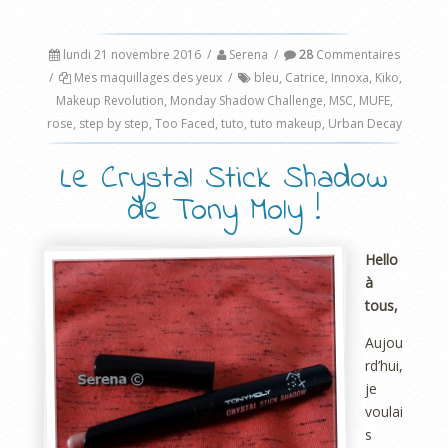
lundi 21 novembre 2016
/
Serena
/
28
Commentaires
/
Mes maquillages des yeux
/
bleu
,
Catrice
,
Innoxa
,
Kiko
,
Makeup Revolution
,
Monday Shadow Challenge
,
MSC
,
MUFE
,
rose
,
step by step
,
Too Faced
,
tuto
,
tuto makeup
,
Urban Decay
Le Crystal Stick Shadow
de Tony Moly !
Hello
à
tous,
Aujou
rd’hui,
je
voulai
s