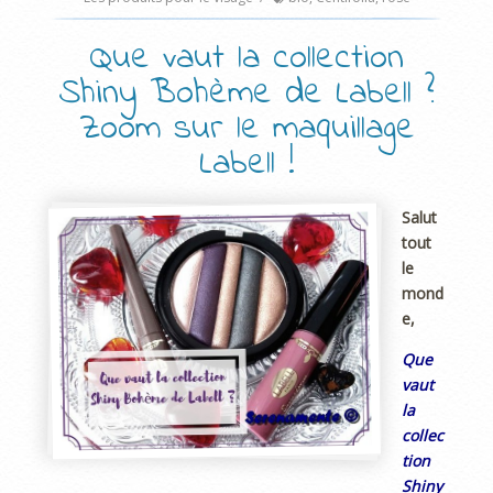
Que vaut la collection
Shiny Bohème de Labell ?
Zoom sur le maquillage
Labell !
Salut
tout
le
mond
e,
Que
vaut
la
collec
tion
Shiny