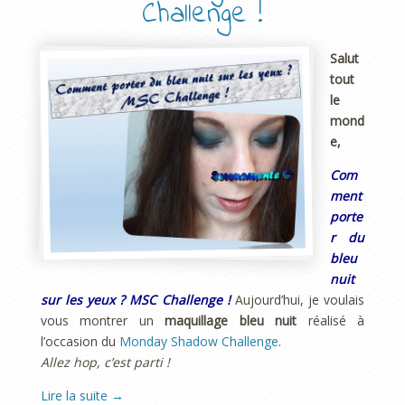
Challenge !
Salut
tout
le
mond
e,
Com
ment
porte
r du
bleu
nuit
sur les yeux ? MSC Challenge !
Aujourd’hui, je voulais
vous montrer un
maquillage bleu nuit
réalisé à
l’occasion du
Monday Shadow Challenge
.
Allez hop, c’est parti !
Lire la suite
→