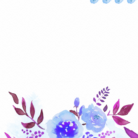
←
1
2
3