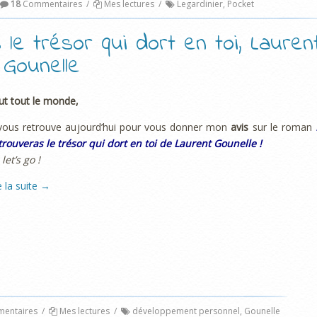
18
Commentaires
/
Mes lectures
/
Legardinier
,
Pocket
 le trésor qui dort en toi, Lauren
Gounelle
ut tout le monde,
vous retrouve aujourd’hui pour vous donner mon
avis
sur le roman
trouveras le trésor qui dort en toi de Laurent Gounelle !
 let’s go !
e la suite
→
entaires
/
Mes lectures
/
développement personnel
,
Gounelle