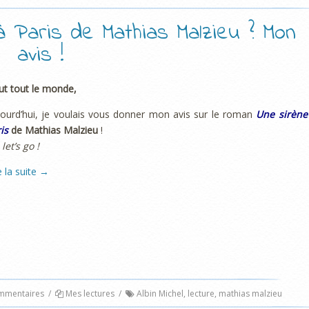
 à Paris de Mathias Malzieu ? Mon
avis !
ut tout le monde,
ourd’hui, je voulais vous donner mon avis sur le roman
Une sirène
is
de Mathias Malzieu
!
 let’s go !
e la suite
→
mentaires
/
Mes lectures
/
Albin Michel
,
lecture
,
mathias malzieu