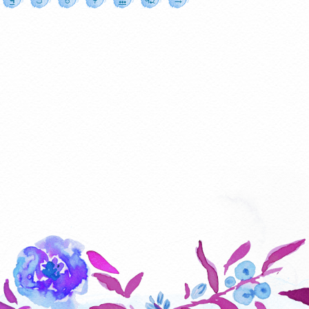
4
5
6
7
…
42
→