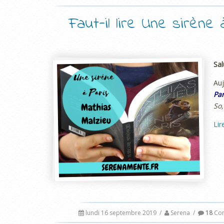
Faut-il lire Une sirène
Sal
Auj
Par
So,
Lir
lundi 16 septembre 2019
/
Serena
/
18
Com