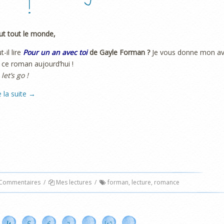
!
ut tout le monde,
t-il lire
Pour un an avec toi
de Gayle Forman ?
Je vous donne mon av
 ce roman aujourd’hui !
 let’s go !
e la suite
→
Commentaires
/
Mes lectures
/
forman
,
lecture
,
romance