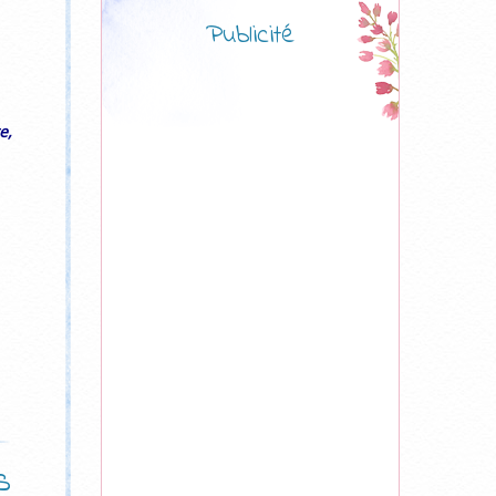
Publicité
e,
s