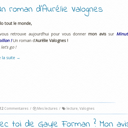
! Un roman d’Aurélie Valognes
lo tout le monde,
 vous retrouve aujourd’hui pour vous donner
mon avis
sur
Minut
illon !
Un roman d’
Aurélie Valognes !
 let’s go !
e la suite
→
12
Commentaires
/
Mes lectures
/
lecture
,
Valognes
vec toi de Gayle Forman ? Mon avi