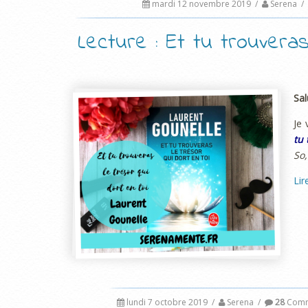
mardi 12 novembre 2019
/
Serena
/
Lecture : Et tu trouveras
Sal
Je 
tu 
So,
Lir
lundi 7 octobre 2019
/
Serena
/
28
Comm