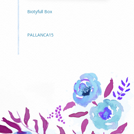
Biotyfull Box
PALLANCA15