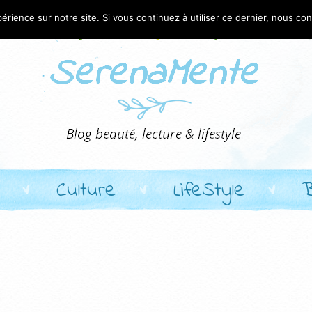
érience sur notre site. Si vous continuez à utiliser ce dernier, nous co
Culture
LifeStyle