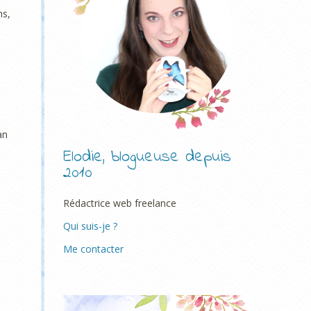
ms,
an
Elodie, blogueuse depuis
2010
Rédactrice web freelance
Qui suis-je ?
Me contacter