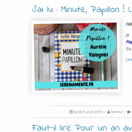
J’ai lu : Minute, Papillon 
Hel
Je
Pap
So,
Lir
lundi 5 août 2019
/
Serena
/
Faut-il lire Pour un an a