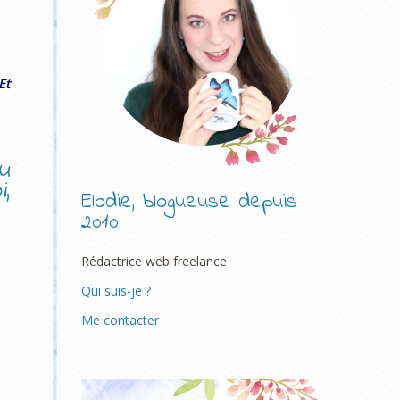
Et
u
i
,
Elodie, blogueuse depuis
2010
Rédactrice web freelance
Qui suis-je ?
Me contacter