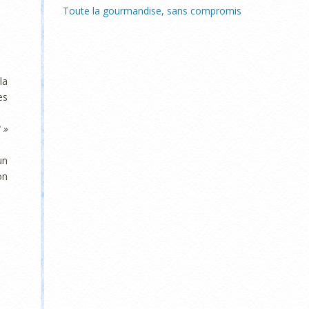
Toute la gourmandise, sans compromis
la
es
 »
un
on