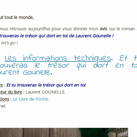
ut tout le monde,
vous retrouve aujourd’hui pour vous donner mon
avis
sur le roman
trouveras le trésor qui dort en toi de Laurent Gounelle !
 let’s go !
.
Les informations techniques
.
Et t
rouveras le trésor qui dort en to
aurent Gounelle.
re
:
Et tu trouveras le trésor qui dort en toi
.
eur du livre
:
Laurent GOUNELLE.
tions
:
Le Livre de Poche
.
el.