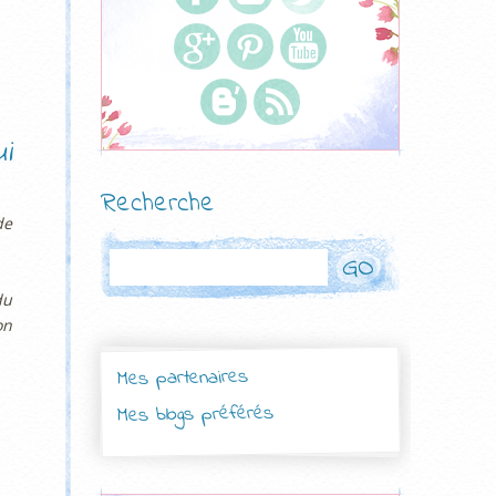
i
Recherche
de
Rechercher
du
on
Mes partenaires
Mes blogs préférés