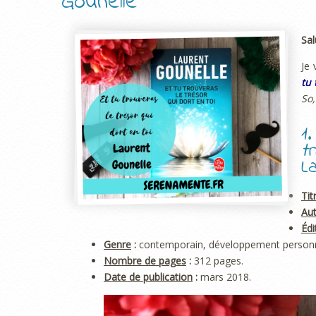
Gounelle
Sal
Je 
tu 
So,
1
t
L
Tit
Aut
Édi
Genre
:
contemporain, développement personn
Nombre de pages
:
312 pages.
Date de publication
:
mars 2018.