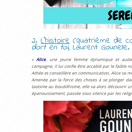
2.
L’histoire
(quatrième de co
dort en toi
, Laurent Gounelle.
«
Alice
, une jeune femme dynamique et audac
campagne, il lui confie être accablé par le faible n
Athée et conseillère en communication, Alice se me
Amenée par la force des choses à se plonger dans
taoïsme au bouddhisme, elle va alors découvrir un
épanouissement, passée sous silence par les religi