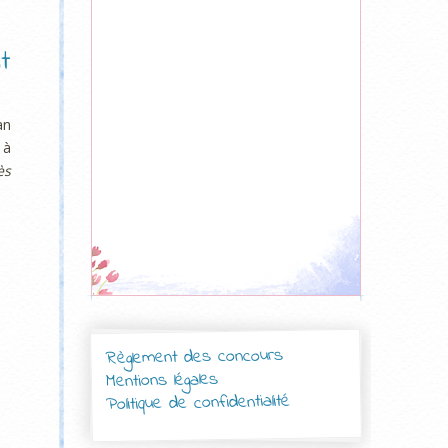
t
an
 à
ès
Règlement des concours
Mentions légales
Politique de confidentialité