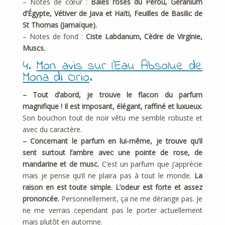
– Notes de cœur :
Baies roses du Pérou, Géranium
d’Égypte, Vétiver de Java et Haïti, Feuilles de Basilic de
St Thomas (Jamaïque).
– Notes de fond :
Ciste Labdanum, Cèdre de Virginie,
Muscs.
4.
Mon avis sur l’Eau Absolue de
Mona di Orio
.
– Tout d’abord, je trouve le flacon du parfum
magnifique ! Il est imposant, élégant, raffiné et luxueux.
Son bouchon tout de noir vêtu me semble robuste et
avec du caractère.
– Concernant le parfum en lui-même, je trouve qu’il
sent surtout l’ambre avec une pointe de rose, de
mandarine et de musc.
C’est un parfum que j’apprécie
mais je pense qu’il ne plaira pas à tout le monde.
La
raison en est toute simple. L’odeur est forte et assez
prononcée.
Personnellement, ça ne me dérange pas. Je
ne me verrais cependant pas le porter actuellement
mais plutôt en automne.