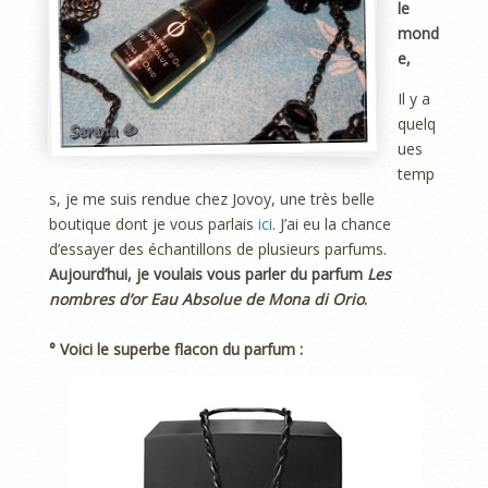
le
mond
e,
Il y a
quelq
ues
temp
s, je me suis rendue chez Jovoy, une très belle
boutique dont je vous parlais
ici
. J’ai eu la chance
d’essayer des échantillons de plusieurs parfums.
Aujourd’hui, je voulais vous parler du parfum
Les
nombres d’or Eau Absolue de Mona di Orio
.
° Voici le superbe flacon du parfum :