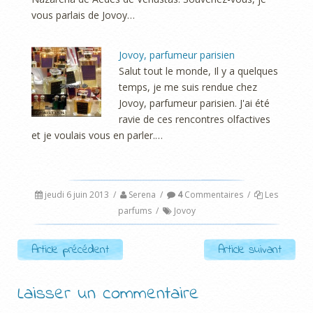
vous parlais de Jovoy…
Jovoy, parfumeur parisien
Salut tout le monde, Il y a quelques
temps, je me suis rendue chez
Jovoy, parfumeur parisien. J'ai été
ravie de ces rencontres olfactives
et je voulais vous en parler.…
jeudi 6 juin 2013
/
Serena
/
4
Commentaires
/
Les
parfums
/
Jovoy
Post navigation
Article précédent
Article suivant
Laisser un commentaire