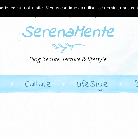
érience sur notre site. Si vous continuez à utiliser ce dernier, nous co
Culture
LifeStyle