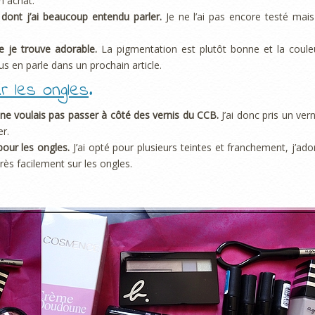
n achat.
 dont j’ai beaucoup entendu parler.
Je ne l’ai pas encore testé mais 
e je trouve adorable.
La pigmentation est plutôt bonne et la coule
us en parle dans un prochain article.
r les ongles
.
e ne voulais pas passer à côté des vernis du CCB.
J’ai donc pris un vern
r.
pour les ongles.
J’ai opté pour plusieurs teintes et franchement, j’ado
très facilement sur les ongles.