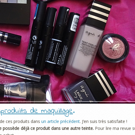
produits de maquillage
.
 de ces produits dans
un article précédent
. J’en suis très satisfaite !
 Je possède déjà ce produit dans une autre teinte.
Pour lire ma revue s