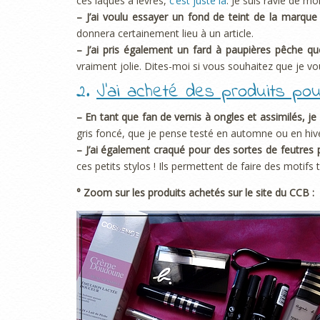
ces laques à lèvres,
c’est juste là
. Je suis ravie de mo
– J’ai voulu essayer un fond de teint de la marque
donnera certainement lieu à un article.
– J’ai pris également un fard à paupières pêche qu
vraiment jolie. Dites-moi si vous souhaitez que je vo
2.
J’ai acheté des produits pou
– En tant que fan de vernis à ongles et assimilés, j
gris foncé, que je pense testé en automne ou en hive
– J’ai également craqué pour des sortes de feutres 
ces petits stylos ! Ils permettent de faire des motifs 
° Zoom sur les produits achetés sur le site du CCB :