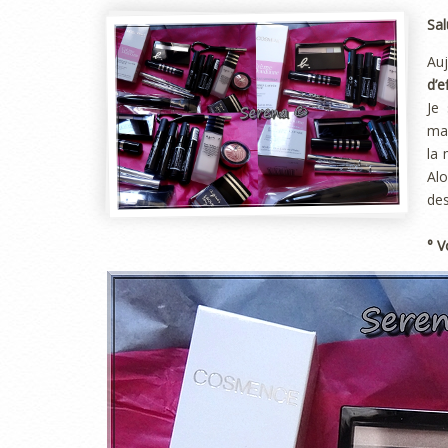
Sal
Auj
d’e
Je
mar
la 
Alo
des
° V