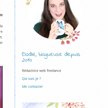
ie
la
re
t.
er
Elodie, blogueuse depuis
2010
Rédactrice web freelance
Qui suis-je ?
Me contacter