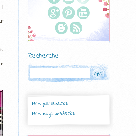
il
ur
is
Recherche
re
Rechercher
Mes partenaires
Mes blogs préférés