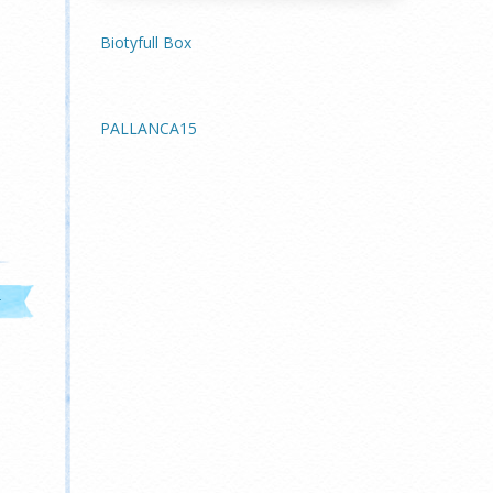
Biotyfull Box
PALLANCA15
t