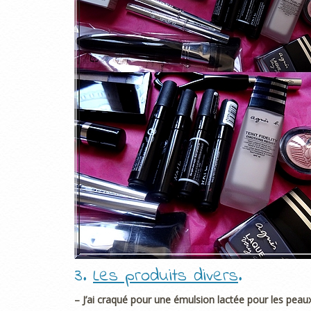
3.
Les produits divers
.
– J’ai craqué pour une émulsion lactée pour les peaux