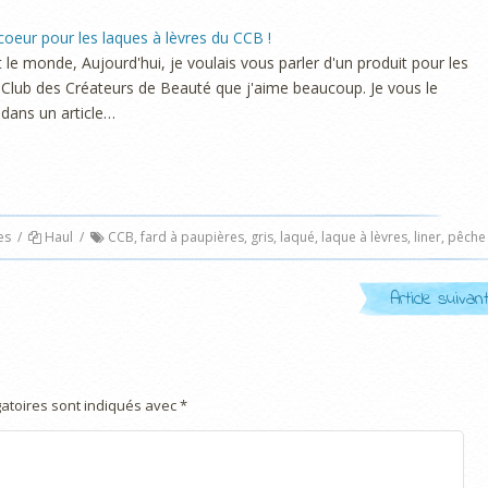
oeur pour les laques à lèvres du CCB !
t le monde, Aujourd'hui, je voulais vous parler d'un produit pour les
 Club des Créateurs de Beauté que j'aime beaucoup. Je vous le
dans un article…
es
/
Haul
/
CCB
,
fard à paupières
,
gris
,
laqué
,
laque à lèvres
,
liner
,
pêche
Article suivan
atoires sont indiqués avec
*