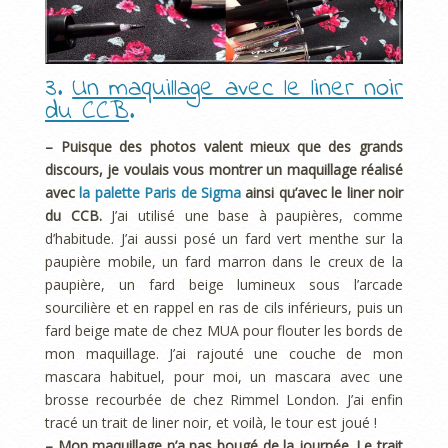
3.
Un maquillage avec le liner noir
du CCB
.
– Puisque des photos valent mieux que des grands
discours, je voulais vous montrer un maquillage réalisé
avec
la palette Paris de Sigma
ainsi qu’avec le liner noir
du CCB.
J’ai utilisé une base à paupières, comme
d’habitude. J’ai aussi posé un fard vert menthe sur la
paupière mobile, un fard marron dans le creux de la
paupière, un fard beige lumineux sous l’arcade
sourcilière et en rappel en ras de cils inférieurs, puis un
fard beige mate de chez MUA pour flouter les bords de
mon maquillage. J’ai rajouté une couche de mon
mascara habituel, pour moi, un mascara avec une
brosse recourbée de chez Rimmel London. J’ai enfin
tracé un trait de liner noir, et voilà, le tour est joué !
– Mon maquillage n’a pas bougé de la journée. Le trait