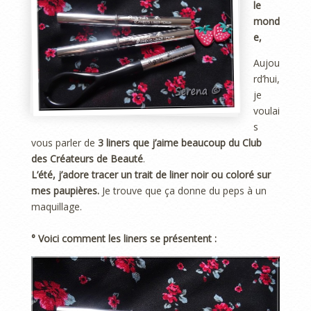
le
mond
e,
Aujou
rd’hui,
je
voulai
s
vous parler de
3 liners que j’aime beaucoup
du
Club
des Créateurs de Beauté
.
L’été, j’adore tracer un trait de liner noir ou coloré sur
mes paupières.
Je trouve que ça donne du peps à un
maquillage.
° Voici comment les liners se présentent :