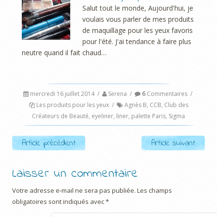
Salut tout le monde, Aujourd'hui, je
voulais vous parler de mes produits
de maquillage pour les yeux favoris
pour l'été. J'ai tendance à faire plus
neutre quand il fait chaud…
mercredi 16 juillet 2014
/
Serena
/
6
Commentaires
/
Les produits pour les yeux
/
Agnès B
,
CCB
,
Club des
Créateurs de Beauté
,
eyeliner
,
liner
,
palette Paris
,
Sigma
Post navigation
Article précédent
Article suivant
Laisser un commentaire
Votre adresse e-mail ne sera pas publiée.
Les champs
obligatoires sont indiqués avec
*