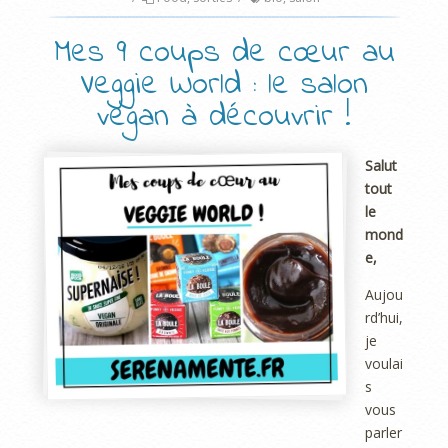
Mes 9 coups de cœur au
Veggie World : le salon
vegan à découvrir !
Salut
tout
le
mond
e,
Aujou
rd’hui,
je
voulai
s
vous
parler