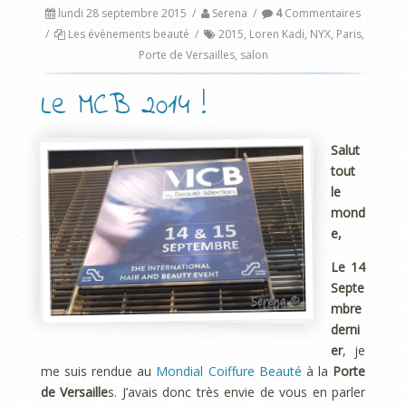
lundi 28 septembre 2015
/
Serena
/
4
Commentaires
/
Les évènements beauté
/
2015
,
Loren Kadi
,
NYX
,
Paris
,
Porte de Versailles
,
salon
Le MCB 2014 !
Salut
tout
le
mond
e,
Le 14
Septe
mbre
derni
er
, je
me suis rendue au
Mondial Coiffure Beauté
à la
Porte
de Versaille
s. J’avais donc très envie de vous en parler