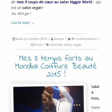
de
mes 9 coups de cœur au salon Veggie World
– qui
est un
salon vegan
!
So, let’s go !
Lire la suite
→
lundi 22 octobre 2018
/
Serena
/
91
Commentaires
/
Food
/
chocolat
,
salon
,
vegan
Mes 3 temps forts au
Mondial Coiffure Beauté
2015 !
Salut
à
tous,
Derni