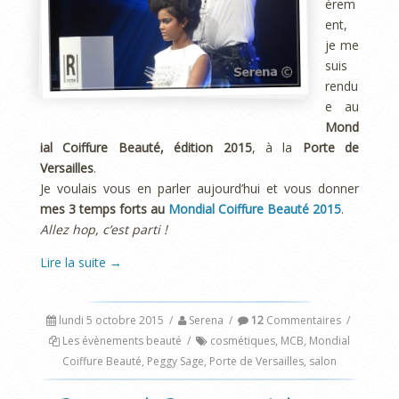
èrem
ent,
je me
suis
rendu
e au
Mond
ial Coiffure Beauté, édition 2015
, à la
Porte de
Versailles
.
Je voulais vous en parler aujourd’hui et vous donner
mes 3 temps forts au
Mondial Coiffure Beauté 2015
.
Allez hop, c’est parti !
Lire la suite
→
lundi 5 octobre 2015
/
Serena
/
12
Commentaires
/
Les évènements beauté
/
cosmétiques
,
MCB
,
Mondial
Coiffure Beauté
,
Peggy Sage
,
Porte de Versailles
,
salon