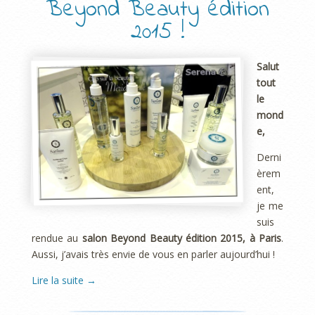
Beyond Beauty édition
2015 !
Salut
tout
le
mond
e,
Derni
èrem
ent,
je me
suis
rendue au
salon Beyond Beauty édition 2015, à Paris
.
Aussi, j’avais très envie de vous en parler aujourd’hui !
Lire la suite
→