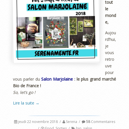
tout
le
mond
e,
Aujou
rd’hui,
je
vous
retro
uve
pour
vous parler du
Salon Marjolaine
: le plus grand marché
Bio de France !
So, let’s go !
Lire la suite
→
jeudi 22 novembre 2018
/
Serena
/
58
Commentaires
/
Food
,
Sorties
/
bio
,
salon