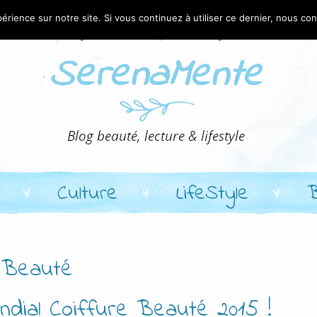
érience sur notre site. Si vous continuez à utiliser ce dernier, nous co
Culture
LifeStyle
e Beauté
ndial Coiffure Beauté 2015 !