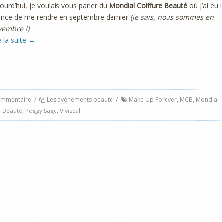
ourd’hui, je voulais vous parler du
Mondial Coiffure Beauté
où j’ai eu 
ance de me rendre en septembre dernier
(je sais, nous sommes en
vembre !)
.
e la suite
→
ommentaire
/
Les évènements beauté
/
Make Up Forever
,
MCB
,
Mondial
e Beauté
,
Peggy Sage
,
Viviscal