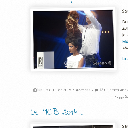
Sal
De
20
Je 
Mon
All
Lir
lundi 5 octobre 2015
/
Serena
/
12
Commentaires
Peggy S
Le MCB 2014 !
Sal