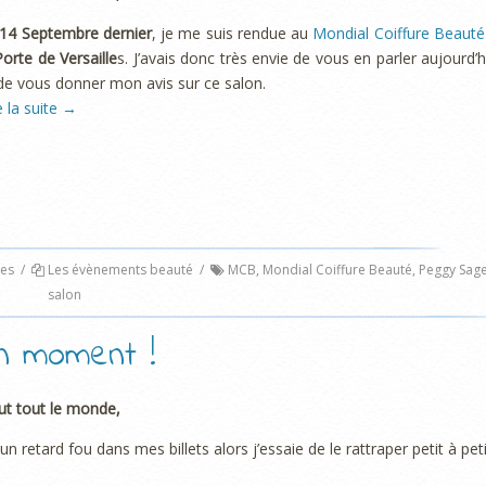
14 Septembre dernier
, je me suis rendue au
Mondial Coiffure Beauté
Porte de Versaille
s. J’avais donc très envie de vous en parler aujourd’h
de vous donner mon avis sur ce salon.
e la suite
→
es
/
Les évènements beauté
/
MCB
,
Mondial Coiffure Beauté
,
Peggy Sag
salon
on moment !
ut tout le monde,
i un retard fou dans mes billets alors j’essaie de le rattraper petit à pet