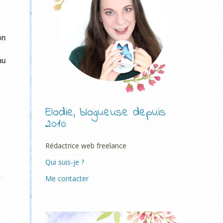
on
au
Elodie, blogueuse depuis
2010
Rédactrice web freelance
,
Qui suis-je ?
Me contacter