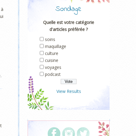
Sondage
à
ui
Quelle est votre catégorie
d'articles préférée ?
soins
maquillage
culture
cuisine
voyages
podcast
e
,
View Results
it