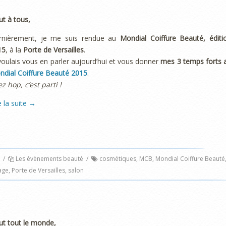
ut à tous,
rnièrement, je me suis rendue au
Mondial Coiffure Beauté, éditi
15
, à la
Porte de Versailles
.
voulais vous en parler aujourd’hui et vous donner
mes 3 temps forts 
dial Coiffure Beauté 2015
.
ez hop, c’est parti !
e la suite
→
/
Les évènements beauté
/
cosmétiques
,
MCB
,
Mondial Coiffure Beauté
age
,
Porte de Versailles
,
salon
ut tout le monde,