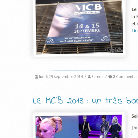
Le 
la
et 
Lir
lundi 29 septembre 2014
/
Serena
/
2
Commentair
Le MCB 2013 : un très b
Sal
J’a
!