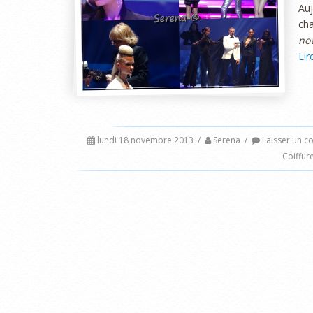
Auj
ch
no
Lir
lundi 18 novembre 2013
/
Serena
/
Laisser un c
Coiffur