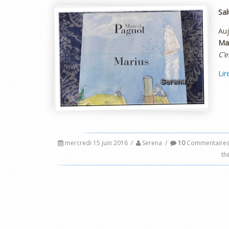
Sal
Au
Ma
C’e
Lir
mercredi 15 juin 2016
/
Serena
/
10
Commentaire
th