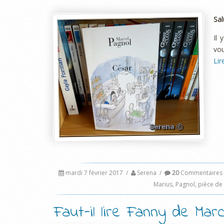
Sal
Il
vou
Lir
mardi 7 février 2017
/
Serena
/
20
Commentaires
Marius
,
Pagnol
,
pièce de
Faut-il lire Fanny de Marc