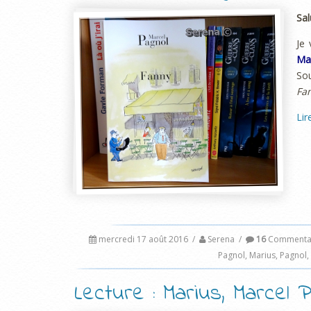
Sal
Je 
Ma
So
Fa
Lir
mercredi 17 août 2016
/
Serena
/
16
Commenta
Pagnol
,
Marius
,
Pagnol
,
Lecture : Marius, Marcel P