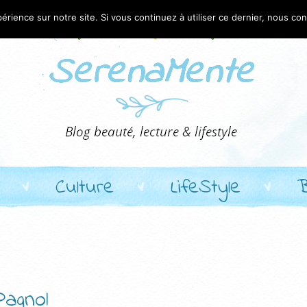
érience sur notre site. Si vous continuez à utiliser ce dernier, nous co
Culture
LifeStyle
Pagnol