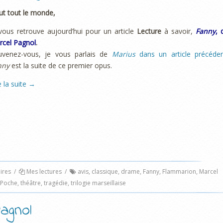
ut tout le monde,
vous retrouve aujourd’hui pour un article
Lecture
à savoir,
Fanny
, 
rcel Pagnol
.
uvenez-vous, je vous parlais de
Marius
dans un article précéde
nny
est la suite de ce premier opus.
e la suite
→
ires
/
Mes lectures
/
avis
,
classique
,
drame
,
Fanny
,
Flammarion
,
Marcel
Poche
,
théâtre
,
tragédie
,
trilogie marseillaise
agnol