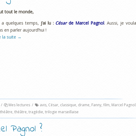
ut tout le monde,
 y a quelques temps,
j’ai lu :
César
de Marcel Pagnol
. Aussi, je voula
s en parler aujourd’hui !
e la suite
→
/
Mes lectures
/
avis
,
César
,
classique
,
drame
,
Fanny
,
film
,
Marcel Pagnol
 théâtre
,
théâtre
,
tragédie
,
trilogie marseillaise
el Pagnol ?