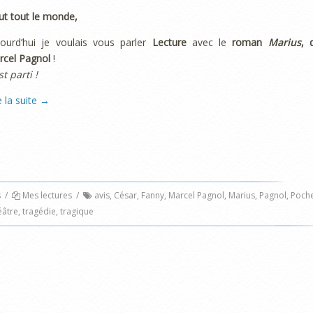
ut tout le monde,
jourd’hui je voulais vous parler
Lecture
avec le
roman
Marius
, 
rcel Pagnol
!
st parti !
e la suite
→
s
/
Mes lectures
/
avis
,
César
,
Fanny
,
Marcel Pagnol
,
Marius
,
Pagnol
,
Poch
éâtre
,
tragédie
,
tragique