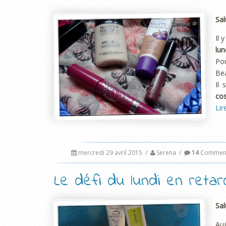
Sal
Il 
lun
Pou
Bea
Il 
co
Lir
mercredi 29 avril 2015
/
Serena
/
14
Comment
Le défi du lundi en retar
Sal
Auj