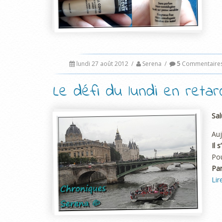
lundi 27 août 2012
/
Serena
/
5
Commentaire
Le défi du lundi en retard
Sal
Auj
Il 
Pou
Par
Lir