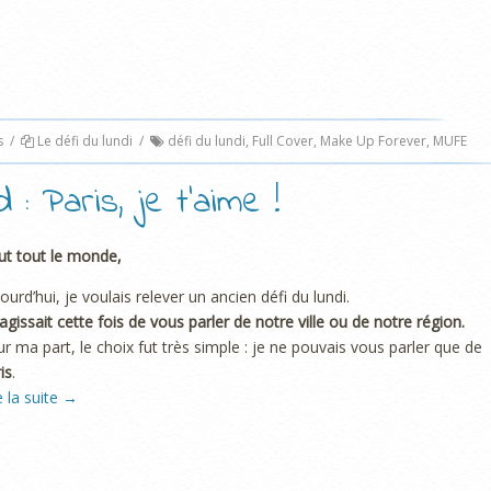
s
/
Le défi du lundi
/
défi du lundi
,
Full Cover
,
Make Up Forever
,
MUFE
 : Paris, je t’aime !
ut tout le monde,
ourd’hui, je voulais relever un ancien défi du lundi.
s’agissait cette fois de vous parler de notre ville ou de notre région.
r ma part, le choix fut très simple : je ne pouvais vous parler que de
is
.
e la suite
→