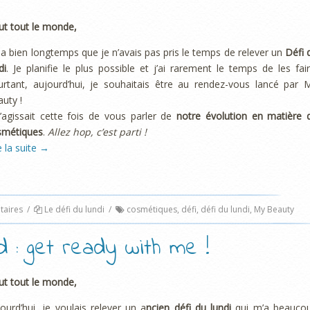
ut tout le monde,
y a bien longtemps que je n’avais pas pris le temps de relever un
Défi 
di
. Je planifie le plus possible et j’ai rarement le temps de les fair
rtant, aujourd’hui, je souhaitais être au rendez-vous lancé par 
uty !
s’agissait cette fois de vous parler de
notre évolution en matière 
smétiques
.
Allez hop, c’est parti !
e la suite
→
aires
/
Le défi du lundi
/
cosmétiques
,
défi
,
défi du lundi
,
My Beauty
d : get ready with me !
ut tout le monde,
ourd’hui, je voulais relever un a
ncien défi du lundi
qui m’a beauco