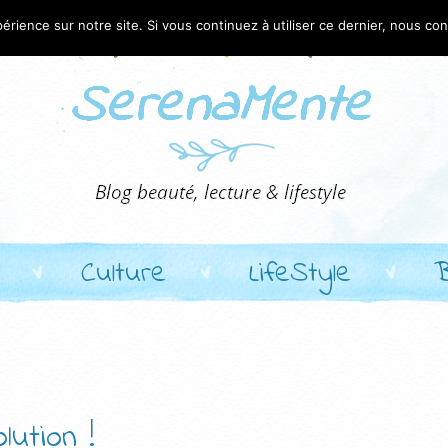
érience sur notre site. Si vous continuez à utiliser ce dernier, nous co
Culture
LifeStyle
lution !