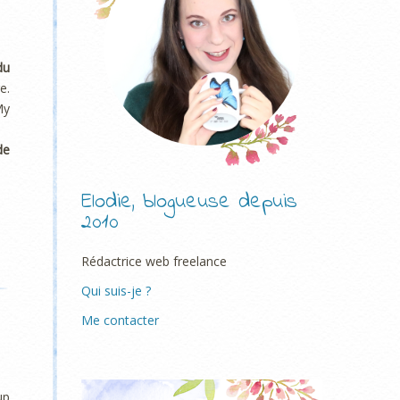
du
e.
My
de
Elodie, blogueuse depuis
2010
Rédactrice web freelance
Qui suis-je ?
Me contacter
up