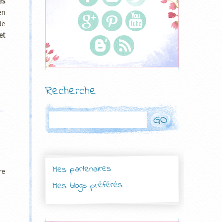
es
en
de
et
Recherche
Rechercher
Mes partenaires
re
Mes blogs préférés