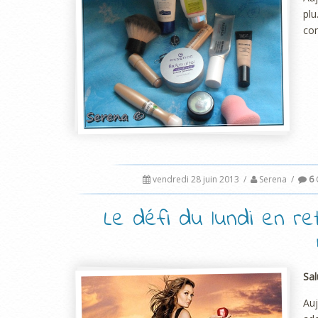
plu
con
vendredi 28 juin 2013
/
Serena
/
6
Le défi du lundi en re
Sal
Auj