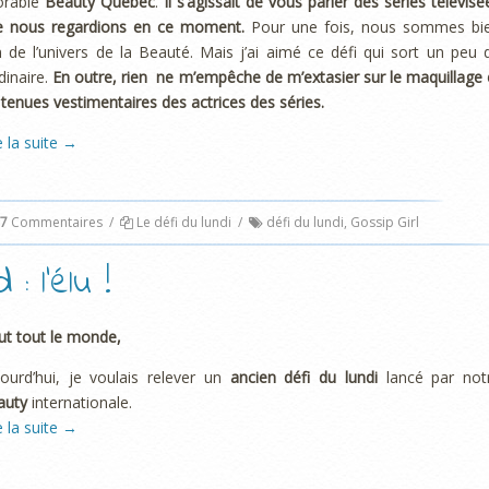
orable
Beauty Québec
.
Il s’agissait de vous parler des séries télévisé
e nous regardions en ce moment.
Pour une fois, nous sommes bi
n de l’univers de la Beauté. Mais j’ai aimé ce défi qui sort un peu 
rdinaire.
En outre, rien ne m’empêche de m’extasier sur le maquillage 
 tenues vestimentaires des actrices des séries.
e la suite
→
7
Commentaires
/
Le défi du lundi
/
défi du lundi
,
Gossip Girl
: l’élu !
ut tout le monde,
ourd’hui, je voulais relever un
ancien défi du lundi
lancé par not
auty
internationale.
e la suite
→