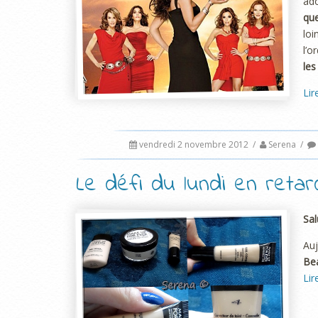
ad
qu
loi
l’o
les
Lir
vendredi 2 novembre 2012
/
Serena
/
Le défi du lundi en retard 
Sal
Auj
Be
Lir