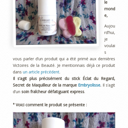
le
mond
e,
Aujou
rd’hui,
je
voulai
s
vous parler d’un produit qui a été primé aux dernières
Victoires de la Beauté. Je mentionnais déjà ce produit
dans
un article précédent
.
Il s’agit plus précisément du stick Éclat du Regard,
Secret de Maquilleur de la marque
Embryolisse
.
Il s’agit
d’un
soin fraîcheur défatiguant express
.
° Voici comment le produit se présente :