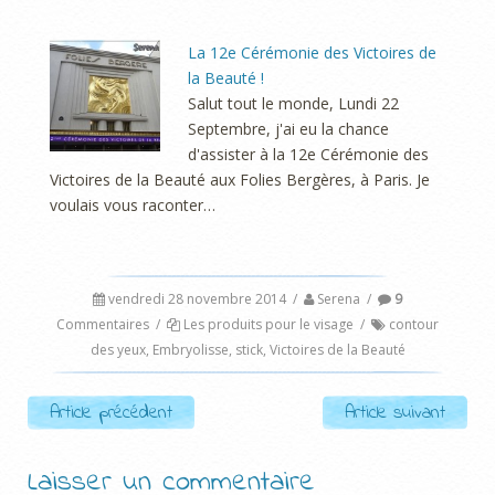
La 12e Cérémonie des Victoires de
la Beauté !
Salut tout le monde, Lundi 22
Septembre, j'ai eu la chance
d'assister à la 12e Cérémonie des
Victoires de la Beauté aux Folies Bergères, à Paris. Je
voulais vous raconter…
vendredi 28 novembre 2014
/
Serena
/
9
Commentaires
/
Les produits pour le visage
/
contour
des yeux
,
Embryolisse
,
stick
,
Victoires de la Beauté
Post navigation
Article précédent
Article suivant
Laisser un commentaire