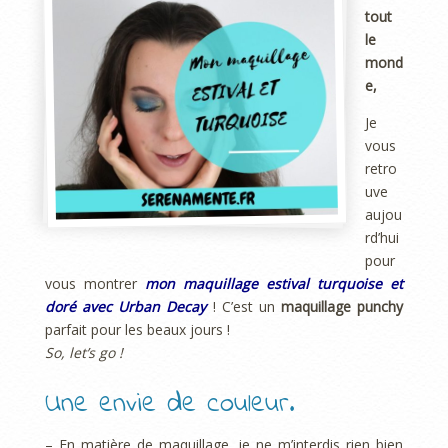
tout
le
mond
e,
Je
vous
retro
uve
aujou
rd’hui
pour
vous montrer
mon maquillage estival turquoise et
doré avec Urban Decay
! C’est un
maquillage punchy
parfait pour les beaux jours !
So, let’s go !
Une envie de couleur.
– En matière de maquillage, je ne m’interdis rien bien