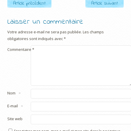
Post navigation
Article précédent
Article suivant
Laisser un commentaire
Votre adresse e-mail ne sera pas publiée.
Les champs
obligatoires sont indiqués avec
*
Commentaire
*
Nom
*
E-mail
*
Site web