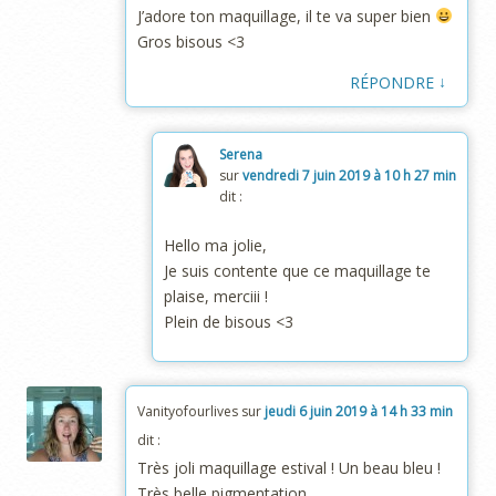
J’adore ton maquillage, il te va super bien
Gros bisous <3
↓
RÉPONDRE
Serena
sur
vendredi 7 juin 2019 à 10 h 27 min
dit :
Hello ma jolie,
Je suis contente que ce maquillage te
plaise, merciii !
Plein de bisous <3
Vanityofourlives
sur
jeudi 6 juin 2019 à 14 h 33 min
dit :
Très joli maquillage estival ! Un beau bleu !
Très belle pigmentation