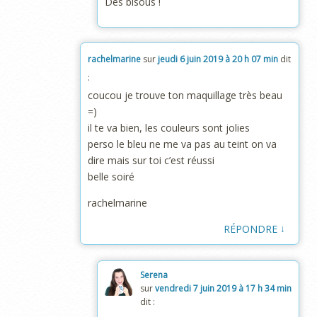
Des bisous !
rachelmarine
sur
jeudi 6 juin 2019 à 20 h 07 min
dit
:
coucou je trouve ton maquillage très beau
=)
il te va bien, les couleurs sont jolies
perso le bleu ne me va pas au teint on va
dire mais sur toi c’est réussi
belle soiré
rachelmarine
↓
RÉPONDRE
Serena
sur
vendredi 7 juin 2019 à 17 h 34 min
dit :