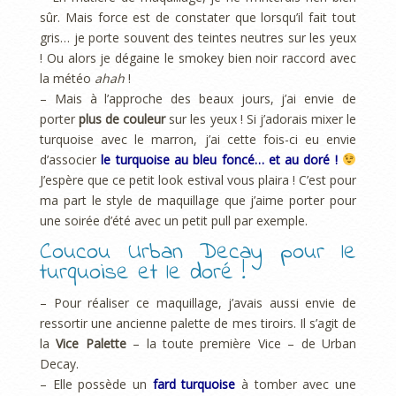
sûr. Mais force est de constater que lorsqu’il fait tout
gris… je porte souvent des teintes neutres sur les yeux
! Ou alors je dégaine le smokey bien noir raccord avec
la météo
ahah
!
– Mais à l’approche des beaux jours, j’ai envie de
porter
plus de couleur
sur les yeux ! Si j’adorais mixer le
turquoise avec le marron, j’ai cette fois-ci eu envie
d’associer
le turquoise au bleu foncé… et au doré !
J’espère que ce petit look estival vous plaira ! C’est pour
ma part le style de maquillage que j’aime porter pour
une soirée d’été avec un petit pull par exemple.
Coucou Urban Decay pour le
turquoise et le doré !
– Pour réaliser ce maquillage, j’avais aussi envie de
ressortir une ancienne palette de mes tiroirs. Il s’agit de
la
Vice Palette
– la toute première Vice – de Urban
Decay.
– Elle possède un
fard turquoise
à tomber avec une