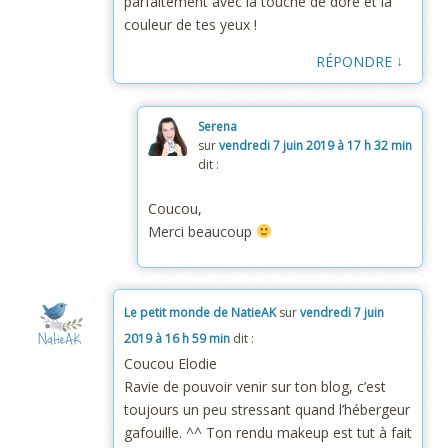
parfaitement avec la touche de doré et la
couleur de tes yeux !
↓
RÉPONDRE
Serena
sur
vendredi 7 juin 2019 à 17 h 32 min
dit :
Coucou,
Merci beaucoup
Le petit monde de NatieAK
sur
vendredi 7 juin
2019 à 16 h 59 min
dit :
Coucou Elodie
Ravie de pouvoir venir sur ton blog, c’est
toujours un peu stressant quand l’hébergeur
gafouille. ^^ Ton rendu makeup est tut à fait