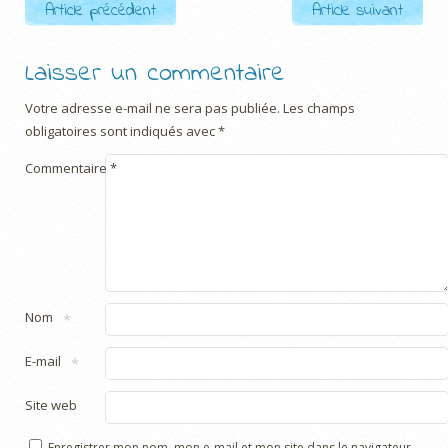
Post navigation
Article précédent
Article suivant
Laisser un commentaire
Votre adresse e-mail ne sera pas publiée.
Les champs
obligatoires sont indiqués avec
*
Commentaire
*
Nom
*
E-mail
*
Site web
Enregistrer mon nom, mon e-mail et mon site dans le navigateur