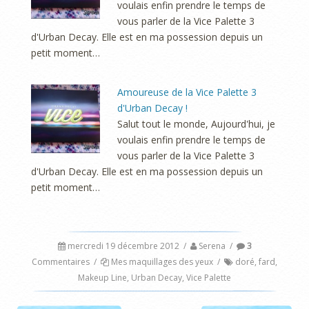
voulais enfin prendre le temps de
vous parler de la Vice Palette 3
d'Urban Decay. Elle est en ma possession depuis un
petit moment…
Amoureuse de la Vice Palette 3
d'Urban Decay !
Salut tout le monde, Aujourd'hui, je
voulais enfin prendre le temps de
vous parler de la Vice Palette 3
d'Urban Decay. Elle est en ma possession depuis un
petit moment…
mercredi 19 décembre 2012
/
Serena
/
3
Commentaires
/
Mes maquillages des yeux
/
doré
,
fard
,
Makeup Line
,
Urban Decay
,
Vice Palette