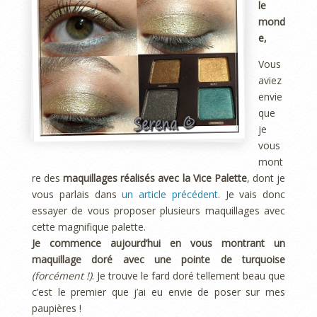
le
mond
e,
Vous
aviez
envie
que
je
vous
mont
re des
maquillages réalisés avec la Vice Palette
, dont je
vous parlais dans
un article précédent
. Je vais donc
essayer de vous proposer plusieurs maquillages avec
cette magnifique palette.
Je commence aujourd’hui en vous montrant un
maquillage doré avec une pointe de turquoise
(forcément !)
. Je trouve le fard doré tellement beau que
c’est le premier que j’ai eu envie de poser sur mes
paupières !