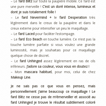
– Le
fard Blitz
sur toute la paupière mobile. Ce fard est
une pure merveille !
C’est un doré intense, lumineux et
dont je suis totalement folle !
– Le
fard Nevermind +
le
fard Desperation
très
légèrement dans le creux de la paupière et dans le
creux externe pour intensifier un peu le maquillage.
– Le
fard Laced
pour faciliter l’estompage.
– Le
fard Eco Beach
en touche lumière. Ce n’est pas la
touche lumière parfaite si vous voulez une grande
luminosité, mais je souhaitais pour ce maquillage
quelque chose de discret.
– Le
fard Unhinged
assez légèrement en ras de cils
inférieurs.
J’adore sa couleur, vous vous en doutez !
– Mon
mascara habituel
, pour moi, celui de chez
Makeup Line
.
Je ne sais pas ce que vous en pensez, mais
personnellement j’aime beaucoup ce maquillage ! Le
fard Blitz ne cesse pas de m’émerveiller et associé au
fard Unhinged je trouve le résultat subtilement coloré