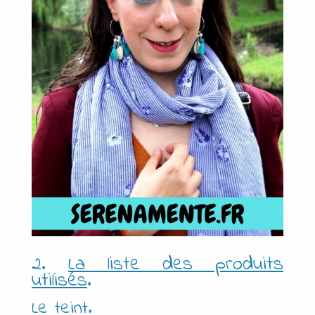
2.
La liste des produits
utilisés
.
Le teint.