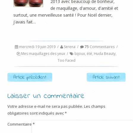
2013 avec beaucoup de bonheur,
de maquillage, d'amour, d'amitié et
surtout, une merveilleuse santé ! Pour Noël dernier,
j'avais fait…
mercredi 19 juin 2019
/
Serena
/
75
Commentaires
/
Mes maquillages des yeux
/
bijoux
,
été
,
Huda Beauty
,
Too Faced
Post navigation
Article précédent
Article suivant
Laisser un commentaire
Votre adresse e-mail ne sera pas publiée.
Les champs
obligatoires sont indiqués avec
*
Commentaire
*