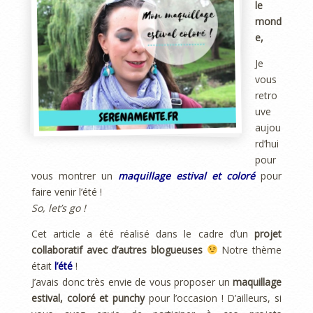
le
mond
e,
Je
vous
retro
uve
aujou
rd’hui
pour
vous montrer un
maquillage estival et coloré
pour
faire venir l’été !
So, let’s go !
Cet article a été réalisé dans le cadre d’un
projet
collaboratif avec d’autres blogueuses
Notre thème
était
l’été
!
J’avais donc très envie de vous proposer un
maquillage
estival, coloré et punchy
pour l’occasion ! D’ailleurs, si