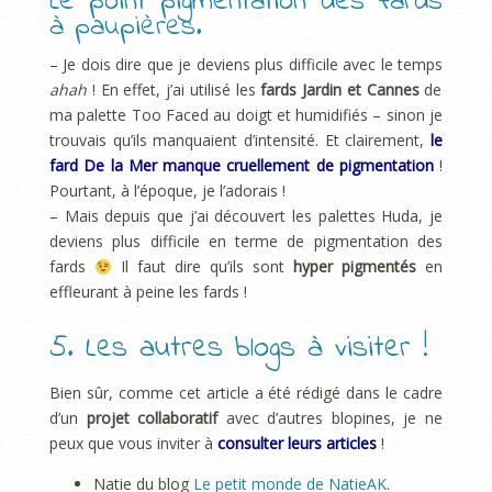
Le point pigmentation des fards
à paupières.
– Je dois dire que je deviens plus difficile avec le temps
ahah
! En effet, j’ai utilisé les
fards Jardin et Cannes
de
ma palette Too Faced au doigt et humidifiés – sinon je
trouvais qu’ils manquaient d’intensité. Et clairement,
le
fard De la Mer manque cruellement de pigmentation
!
Pourtant, à l’époque, je l’adorais !
– Mais depuis que j’ai découvert les palettes Huda, je
deviens plus difficile en terme de pigmentation des
fards
Il faut dire qu’ils sont
hyper pigmentés
en
effleurant à peine les fards !
5. Les autres blogs à visiter !
Bien sûr, comme cet article a été rédigé dans le cadre
d’un
projet collaboratif
avec d’autres blopines, je ne
peux que vous inviter à
consulter leurs articles
!
Natie du blog
Le petit monde de NatieAK
.