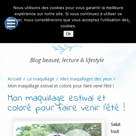
Nous utilisons des cookies pour vous garantir la meilleure
expérience sur notre site. Si vous continuez à utiliser ce
dernier, nous considérerons que vous acceptez l'utilisation des
cookies.
Ok
Accueil
Le maquillage
Mes maquillages des yeux
Mon maquillage estival et coloré pour faire venir l’été !
Mon maquillage estival et
coloré pour faire venir l’été !
Salut
tout