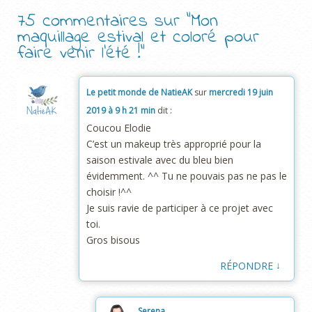
75 commentaires sur “
Mon
maquillage estival et coloré pour
faire venir l’été !
”
Le petit monde de NatieAK
sur
mercredi 19 juin
2019 à 9 h 21 min
dit :
Coucou Elodie
C’est un makeup très approprié pour la
saison estivale avec du bleu bien
évidemment. ^^ Tu ne pouvais pas ne pas le
choisir !^^
Je suis ravie de participer à ce projet avec
toi.
Gros bisous
↓
RÉPONDRE
Serena