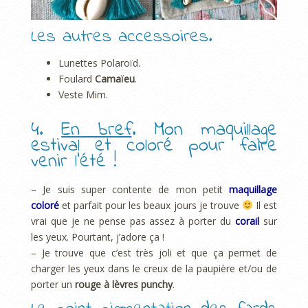
Les autres accessoires.
Lunettes Polaroïd.
Foulard
Camaïeu
.
Veste Mim.
4.
En bref
. Mon maquillage
estival et coloré pour faire
venir l’été !
– Je suis super contente de mon petit
maquillage
coloré
et parfait pour les beaux jours je trouve
Il est
vrai que je ne pense pas assez à porter du
corail
sur
les yeux. Pourtant, j’adore ça !
– Je trouve que c’est très joli et que ça permet de
charger les yeux dans le creux de la paupière et/ou de
porter un
rouge à lèvres punchy
.