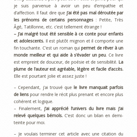
je suis parvenue à avoir un peu d’empathie et
d’affection. Il faut dire que
j’ai été pas mal déroutée par
les prénoms de certains personnages
: Petite, Très
Âgé, Tatillonne, etc. c’est tellement étrange !
– J’ai malgré tout été sensible à ce conte pour enfants
et adolescents.
Il est plutôt mignon et il comporte une
fin touchante. C’est un roman qui
permet de rêver à un
monde meilleur et qui aide à s’évader un peu
. Ce livre
est empreint de douceur, de poésie et de sensibilité.
La
plume de l’auteur est agréable, légère et facile d’accès.
Elle est pourtant jolie et assez juste !
– Cependant, j’ai trouvé que
le livre manquait parfois
de liens
pour rendre le récit plus prenant et encore plus
cohérent et logique.
– Finalement,
j’ai apprécié l’univers du livre mais j’ai
relevé quelques bémols.
C’est donc un bilan en demi-
teinte pour moi.
– Je voulais terminer cet article avec une citation du