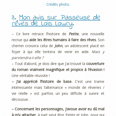
Crédits photo
.
3.
Mon avis sur
Passeuse de
rêves
de Lois Lowry
.
– Ce livre retrace l’histoire de
Petite
, une nouvelle
recrue qui
aide les êtres humains à faire des rêves
. Son
chemin croisera celui de
John
, un adolescent placé en
foyer à qui elle tentera de venir en aide.
Mais y
parviendra-t-elle ?
– Tout d’abord, je dois dire que j’ai trouvé la
couverture
du roman vraiment magnifique et propice à l’évasion !
Une véritable réussite !
– J’ai apprécié l’histoire de base.
C’est une trame
intéressante mais l’alternance « monde de rêveries /
vie réelle » est parfois un peu difficile à suivre et
décousue.
– Concernant les personnages, j’avoue avoir eu dû mal
à m’y attacher
, à part peut être Petite et John, pour qui