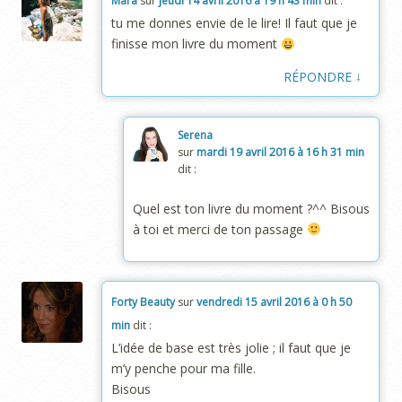
Mara
sur
jeudi 14 avril 2016 à 19 h 43 min
dit :
tu me donnes envie de le lire! Il faut que je
finisse mon livre du moment
↓
RÉPONDRE
Serena
sur
mardi 19 avril 2016 à 16 h 31 min
dit :
Quel est ton livre du moment ?^^ Bisous
à toi et merci de ton passage
Forty Beauty
sur
vendredi 15 avril 2016 à 0 h 50
min
dit :
L’idée de base est très jolie ; il faut que je
m’y penche pour ma fille.
Bisous