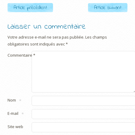
Post navigation
Article précédent
Article suivant
Laisser un commentaire
Votre adresse e-mail ne sera pas publiée.
Les champs
obligatoires sont indiqués avec
*
Commentaire
*
Nom
*
E-mail
*
Site web