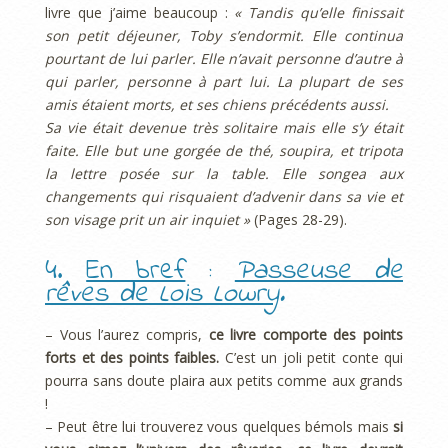
livre que j’aime beaucoup :
« Tandis qu’elle finissait
son petit déjeuner, Toby s’endormit. Elle continua
pourtant de lui parler. Elle n’avait personne d’autre à
qui parler, personne à part lui. La plupart de ses
amis étaient morts, et ses chiens précédents aussi.
Sa vie était devenue très solitaire mais elle s’y était
faite. Elle but une gorgée de thé, soupira, et tripota
la lettre posée sur la table. Elle songea aux
changements qui risquaient d’advenir dans sa vie et
son visage prit un air inquiet »
(Pages 28-29).
4.
En bref
:
Passeuse de
rêves de Lois Lowry
.
– Vous l’aurez compris,
ce livre comporte des points
forts et des points faibles.
C’est un joli petit conte qui
pourra sans doute plaira aux petits comme aux grands
!
– Peut être lui trouverez vous quelques bémols mais
si