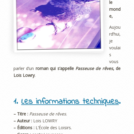
le
mond
e,
Aujou
rd’hui,
je
voulai
s
vous
parler d’un
roman qui s’appelle
Passeuse de rêves
, de
Lois Lowry
.
1.
Les informations techniques
.
– Titre :
Passeuse de rêves
.
– Auteur :
Lois LOWRY
– Éditions :
L’École des Loisirs.