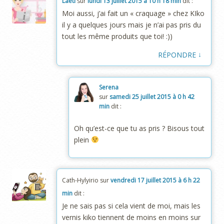
Laeti
sur
lundi 13 juillet 2015 à 10 h 18 min
dit :
Moi aussi, j’ai fait un « craquage » chez KIko
il y a quelques jours mais je n’ai pas pris du
tout les même produits que toi! :))
↓
RÉPONDRE
Serena
sur
samedi 25 juillet 2015 à 0 h 42
min
dit :
Oh qu’est-ce que tu as pris ? Bisous tout
plein
Cath-Hylyirio
sur
vendredi 17 juillet 2015 à 6 h 22
min
dit :
Je ne sais pas si cela vient de moi, mais les
vernis kiko tiennent de moins en moins sur