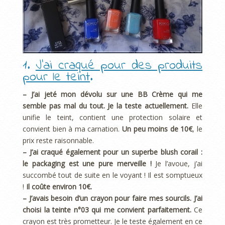
1.
J’ai craqué pour des produits
pour le teint
.
– J’ai jeté mon dévolu sur une BB Crème qui me
semble pas mal du tout. Je la teste actuellement.
Elle
unifie le teint, contient une protection solaire et
convient bien à ma carnation.
Un peu moins de 10€
, le
prix reste raisonnable.
– J’ai craqué également pour un superbe blush corail :
le packaging est une pure merveille !
Je l’avoue, j’ai
succombé tout de suite en le voyant ! Il est somptueux
!
Il coûte environ 10€.
– J’avais besoin d’un crayon pour faire mes sourcils. J’ai
choisi la teinte n°03 qui me convient parfaitement.
Ce
crayon est très prometteur. Je le teste également en ce