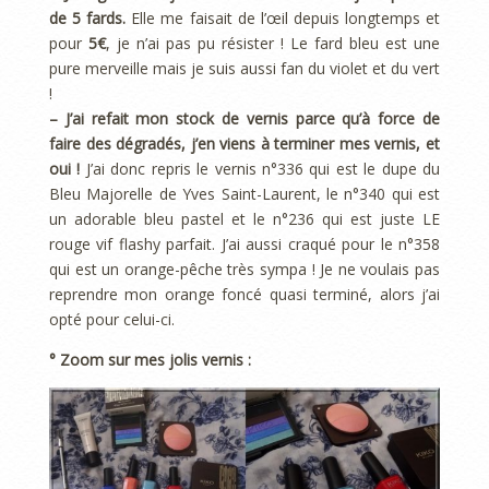
de 5 fards.
Elle me faisait de l’œil depuis longtemps et
pour
5€
, je n’ai pas pu résister ! Le fard bleu est une
pure merveille mais je suis aussi fan du violet et du vert
!
– J’ai refait mon stock de vernis parce qu’à force de
faire des dégradés, j’en viens à terminer mes vernis, et
oui !
J’ai donc repris le vernis n°336 qui est le dupe du
Bleu Majorelle de Yves Saint-Laurent, le n°340 qui est
un adorable bleu pastel et le n°236 qui est juste LE
rouge vif flashy parfait. J’ai aussi craqué pour le n°358
qui est un orange-pêche très sympa ! Je ne voulais pas
reprendre mon orange foncé quasi terminé, alors j’ai
opté pour celui-ci.
° Zoom sur mes jolis vernis :