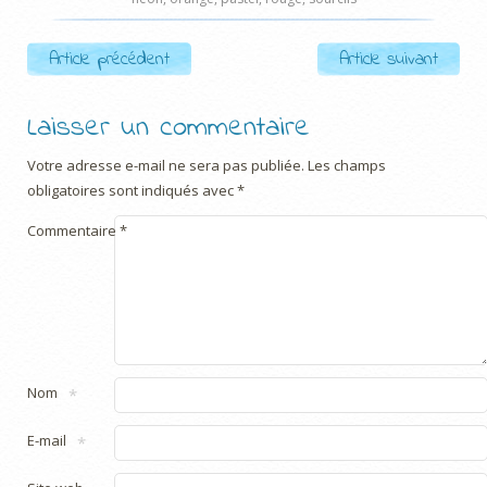
Post navigation
Article précédent
Article suivant
Laisser un commentaire
Votre adresse e-mail ne sera pas publiée.
Les champs
obligatoires sont indiqués avec
*
Commentaire
*
Nom
*
E-mail
*