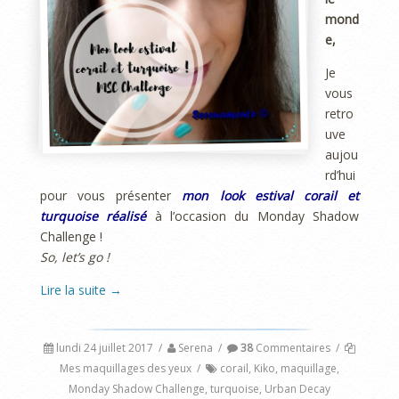
mond
e,
Je
vous
retro
uve
aujou
rd’hui
pour vous présenter
mon look estival corail et
turquoise réalisé
à l’occasion du Monday Shadow
Challenge !
So, let’s go !
Lire la suite
→
lundi 24 juillet 2017
/
Serena
/
38
Commentaires
/
Mes maquillages des yeux
/
corail
,
Kiko
,
maquillage
,
Monday Shadow Challenge
,
turquoise
,
Urban Decay