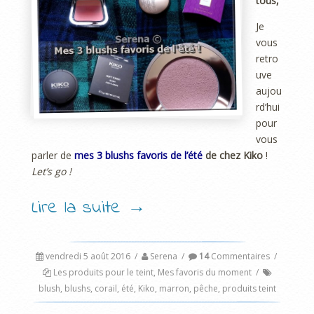
tous,
Je
vous
retro
uve
aujou
rd’hui
pour
vous
parler de
mes 3 blushs favoris de l’été
de chez Kiko
!
Let’s go !
Lire la suite
→
vendredi 5 août 2016
/
Serena
/
14
Commentaires
/
Les produits pour le teint
,
Mes favoris du moment
/
blush
,
blushs
,
corail
,
été
,
Kiko
,
marron
,
pêche
,
produits teint