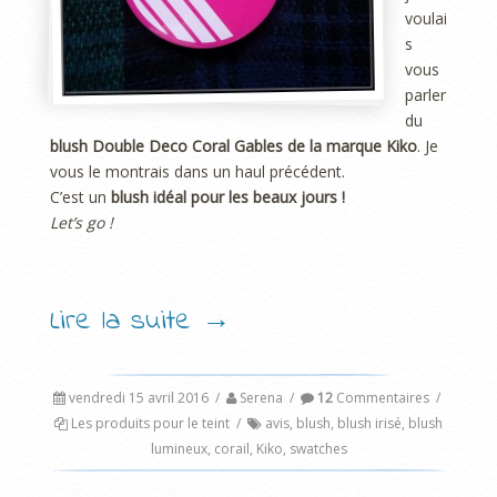
voulai
s
vous
parler
du
blush Double Deco Coral Gables de la marque Kiko
. Je
vous le montrais dans un haul précédent.
C’est un
blush idéal pour les beaux jours !
Let’s go !
Lire la suite
→
vendredi 15 avril 2016
/
Serena
/
12
Commentaires
/
Les produits pour le teint
/
avis
,
blush
,
blush irisé
,
blush
lumineux
,
corail
,
Kiko
,
swatches