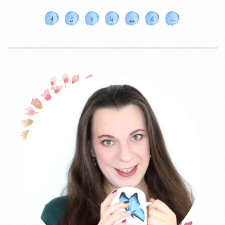
1
2
3
4
…
6
→