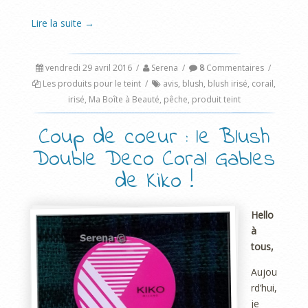
Lire la suite
→
vendredi 29 avril 2016
/
Serena
/
8
Commentaires
/
Les produits pour le teint
/
avis
,
blush
,
blush irisé
,
corail
,
irisé
,
Ma Boîte à Beauté
,
pêche
,
produit teint
Coup de coeur : le Blush
Double Deco Coral Gables
de Kiko !
Hello
à
tous,
Aujou
rd’hui,
je