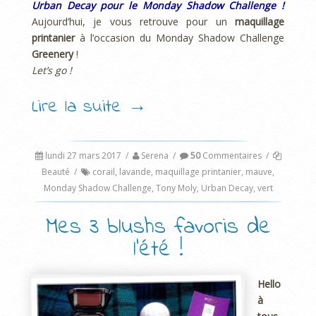
Urban Decay pour le Monday Shadow Challenge !
Aujourd’hui, je vous retrouve pour un
maquillage
printanier
à l’occasion du Monday Shadow Challenge
Greenery
!
Let’s go !
Lire la suite
→
lundi 27 mars 2017
/
Serena
/
50
Commentaires
/
Beauté
/
corail
,
lavande
,
maquillage printanier
,
mauve
,
Monday Shadow Challenge
,
Tony Moly
,
Urban Decay
,
vert
Mes 3 blushs favoris de
l’été !
Hello
à