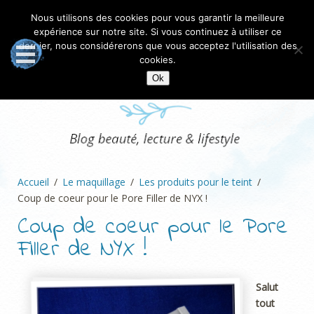
Nous utilisons des cookies pour vous garantir la meilleure
expérience sur notre site. Si vous continuez à utiliser ce
dernier, nous considérerons que vous acceptez l'utilisation des
cookies.
Ok
Accueil
Le maquillage
Les produits pour le teint
Coup de coeur pour le Pore Filler de NYX !
Coup de coeur pour le Pore
Filler de NYX !
Salut
tout