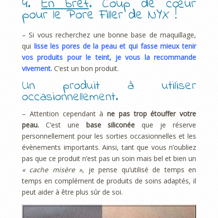
4.
En bref
. Coup de cœur
pour le Pore Filler de NYX !
– Si vous recherchez une bonne base de maquillage,
qui
lisse les pores de la peau et qui fasse mieux tenir
vos produits pour le teint, je vous la recommande
vivement.
C’est un bon produit.
Un produit à utiliser
occasionnellement.
– Attention cependant à
ne pas trop étouffer votre
peau.
C’est une
base siliconée
que je réserve
personnellement pour les sorties occasionnelles et les
évènements importants. Ainsi, tant que vous n’oubliez
pas que ce produit n’est pas un soin mais bel et bien un
« cache misère »
, je pense qu’utilisé de temps en
temps en complément de produits de soins adaptés, il
peut aider à être plus sûr de soi.