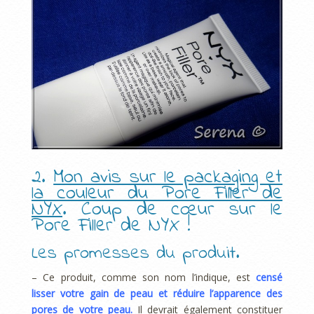
2.
Mon avis sur le packaging et
la couleur du Pore Filler de
NYX
. Coup de cœur sur le
Pore Filler de NYX !
Les promesses du produit.
– Ce produit, comme son nom l’indique, est
censé
lisser votre gain de peau et réduire l’apparence des
pores de votre peau.
Il devrait également constituer