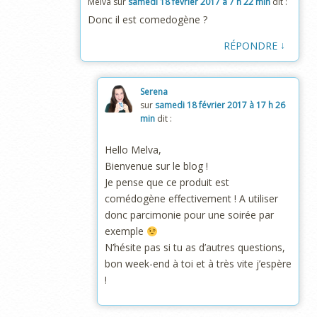
Melva
sur
samedi 18 février 2017 à 7 h 22 min
dit :
Donc il est comedogène ?
↓
RÉPONDRE
Serena
sur
samedi 18 février 2017 à 17 h 26
min
dit :
Hello Melva,
Bienvenue sur le blog !
Je pense que ce produit est
comédogène effectivement ! A utiliser
donc parcimonie pour une soirée par
exemple
N’hésite pas si tu as d’autres questions,
bon week-end à toi et à très vite j’espère
!