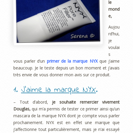
le
mond
e,
Aujou
rd’hui,
je
voulai
s
vous parler d’un
primer de la marque NYX
que j’aime
beaucoup. Je le teste depuis un bon moment et j’avais
très envie de vous donner mon avis sur ce produit.
1.
J’aime la marque NYX
.
– Tout d’abord,
je souhaite remercier vivement
Douglas,
qui m’a permis de tester ce primer ainsi qu’un
mascara de la marque NYX dont je compte vous parler
prochainement. NYX est en effet une marque que
j’affectionne tout particulièrement, mais je n’ai essayé