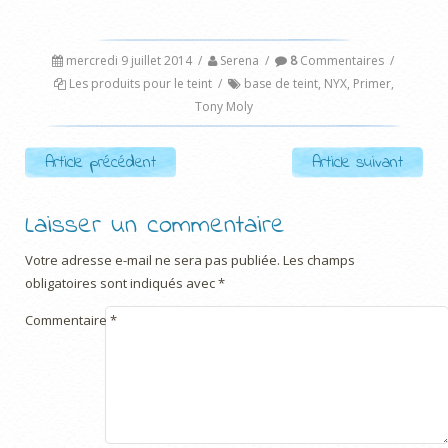
mercredi 9 juillet 2014
/
Serena
/
8
Commentaires
/
Les produits pour le teint
/
base de teint
,
NYX
,
Primer
,
Tony Moly
Post navigation
Article précédent
Article suivant
Laisser un commentaire
Votre adresse e-mail ne sera pas publiée.
Les champs
obligatoires sont indiqués avec
*
Commentaire
*