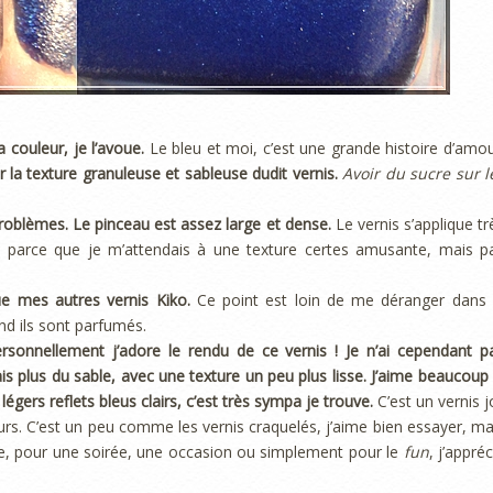
 couleur, je l’avoue.
Le bleu et moi, c’est une grande histoire d’amou
ar la texture granuleuse et sableuse dudit vernis.
Avoir du sucre sur l
problèmes. Le pinceau est assez large et dense.
Le vernis s’applique tr
ise, parce que je m’attendais à une texture certes amusante, mais p
ue mes autres vernis Kiko.
Ce point est loin de me déranger dans 
nd ils sont parfumés.
sonnellement j’adore le rendu de ce vernis ! Je n’ai cependant p
s plus du sable, avec une texture un peu plus lisse.
J’aime beaucoup 
légers reflets bleus clairs, c’est très sympa je trouve.
C’est un vernis jo
ours. C’est un peu comme les vernis craquelés, j’aime bien essayer, ma
tre, pour une soirée, une occasion ou simplement pour le
fun
, j’appréc