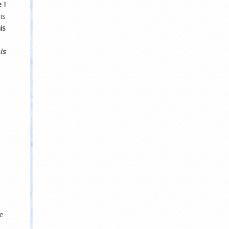
 !
is
is
is
re