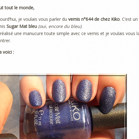
ut tout le monde,
ourd’hui, je voulais vous parler du
vernis n°644 de chez Kiko
. C’est un
nis
Sugar Mat bleu
(oui, encore du bleu)
.
i réalisé une manucure toute simple avec ce vernis et je voulais vous l
trer.
a voici :