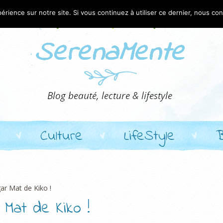
érience sur notre site. Si vous continuez à utiliser ce dernier, nous co
Culture
LifeStyle
ar Mat de Kiko !
 Mat de Kiko !