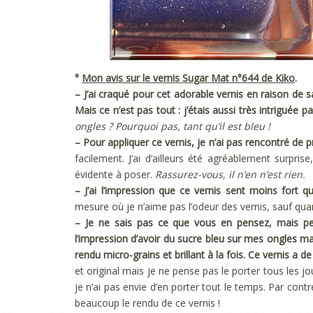
°
Mon avis sur le vernis Sugar Mat n°644 de Kiko
.
– J’ai craqué pour cet adorable vernis en raison de sa
Mais ce n’est pas tout : j’étais aussi très intriguée p
ongles ? Pourquoi pas, tant qu’il est bleu !
– Pour appliquer ce vernis, je n’ai pas rencontré de 
facilement. J’ai d’ailleurs été agréablement surpr
évidente à poser.
Rassurez-vous, il n’en n’est rien.
– J’ai l’impression que ce vernis sent moins fort q
mesure où je n’aime pas l’odeur des vernis, sauf qua
– Je ne sais pas ce que vous en pensez, mais per
l’impression d’avoir du sucre bleu sur mes ongles mai
rendu micro-grains et brillant à la fois.
Ce vernis a de 
et original mais je ne pense pas le porter tous les j
je n’ai pas envie d’en porter tout le temps. Par con
beaucoup le rendu de ce vernis !