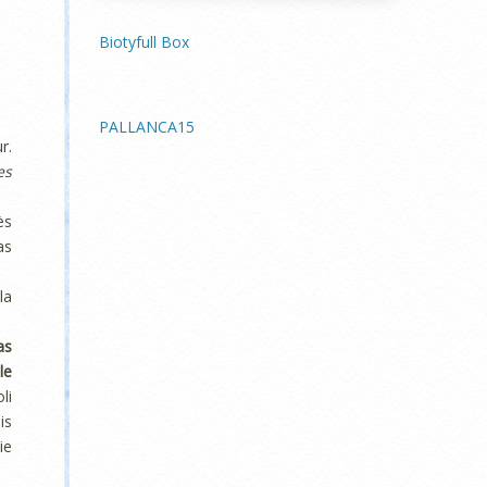
Biotyfull Box
PALLANCA15
r.
es
ès
as
la
as
le
li
is
ie