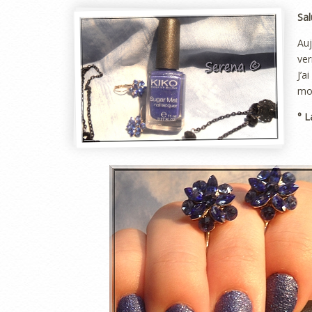
Sal
Auj
ver
J’a
mon
° L