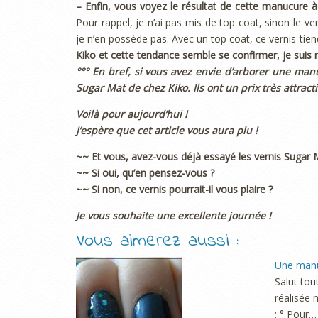
– Enfin, vous voyez le résultat de cette manucure à 
Pour rappel, je n’ai pas mis de top coat, sinon le ver
je n’en possède pas. Avec un top coat, ce vernis tie
Kiko et cette tendance semble se confirmer, je suis r
°°° En bref, si vous avez envie d’arborer une man
Sugar Mat de chez Kiko. Ils ont un prix très attracti
Voilà pour aujourd’hui !
J’espère que cet article vous aura plu !
~~ Et vous, avez-vous déjà essayé les vernis Sugar 
~~ Si oui, qu’en pensez-vous ?
~~ Si non, ce vernis pourrait-il vous plaire ?
Je vous souhaite une excellente journée !
Vous aimerez aussi :
Une manu
Salut tou
réalisée 
: ° Pour…