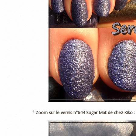
° Zoom sur le vernis n°644 Sugar Mat de chez Kiko :