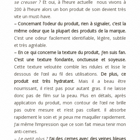
se creuser ?
Et oui, à l’heure actuelle nous vivons à
200 à l’heure alors un bon produit de soin devient très
vite un must-have.
– Concernant l’odeur du produit, rien à signaler, c’est la
même odeur que la plupart des produits de la marque.
C’est
une odeur facilement identifiable, légère, subtile
et très agréable.
– En ce qui concerne la texture du produit, j’en suis fan.
C’est une texture fondante, onctueuse et soyeuse.
Cette texture veloutée comble les ridules et lisse le
dessous de l’œil au fil des utilisations.
De plus, ce
produit est très hydratant.
Mais il a beau être
nourrissant, il n’est pas pour autant gras. Il ne laisse
donc pas de film sur la peau. Plus en détails, après
application du produit, mon contour de l’œil ne brille
pas outre mesure et n’est pas collant. Il absorbe
rapidement le soin et je peux me maquiller rapidement.
J’ai même l’impression que ce soin fait mieux tenir mon
anti-cernes.
–
Le petit plus ?
J’ai des cernes avec des veines bleues