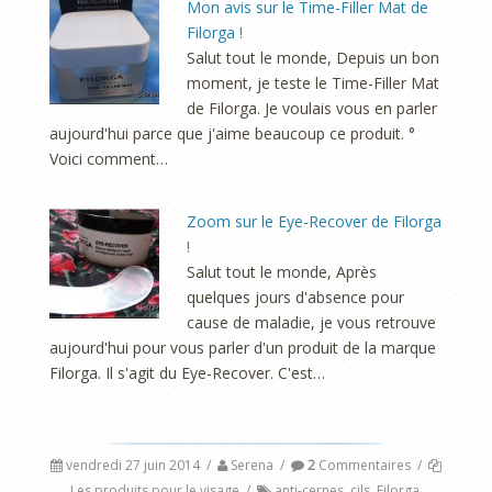
Mon avis sur le Time-Filler Mat de
Filorga !
Salut tout le monde, Depuis un bon
moment, je teste le Time-Filler Mat
de Filorga. Je voulais vous en parler
aujourd'hui parce que j'aime beaucoup ce produit. °
Voici comment…
Zoom sur le Eye-Recover de Filorga
!
Salut tout le monde, Après
quelques jours d'absence pour
cause de maladie, je vous retrouve
aujourd'hui pour vous parler d'un produit de la marque
Filorga. Il s'agit du Eye-Recover. C'est…
vendredi 27 juin 2014
/
Serena
/
2
Commentaires
/
Les produits pour le visage
/
anti-cernes
,
cils
,
Filorga
,