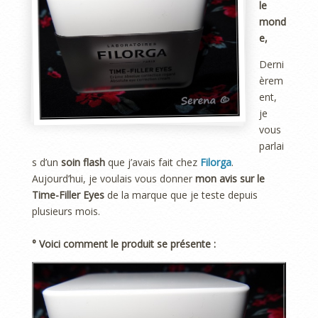
le
mond
e,
Derni
èrem
ent,
je
vous
parlai
s d’un
soin flash
que j’avais fait chez
Filorga
.
Aujourd’hui, je voulais vous donner
mon avis sur le
Time-Filler Eyes
de la marque que je teste depuis
plusieurs mois.
° Voici comment le produit se présente :