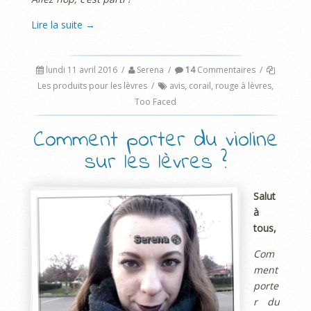
Lire la suite
→
lundi 11 avril 2016
/
Serena
/
14
Commentaires
/
Les produits pour les lèvres
/
avis
,
corail
,
rouge à lèvres
,
Too Faced
Comment porter du violine
sur les lèvres ?
Salut
à
tous,
Com
ment
porte
r du