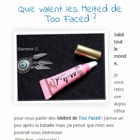
Que valent les Melted de
Too Faced ?
Salut
tout
le
mond
e,
Je
vous
retro
uve
aujou
rd’hui
pour vous parler des
Melted de
Too Faced
! J’arrive un
peu après la bataille mais j’ai pensé que mon avis
pourrait vous intéresser.
Allez hop, c’est parti !