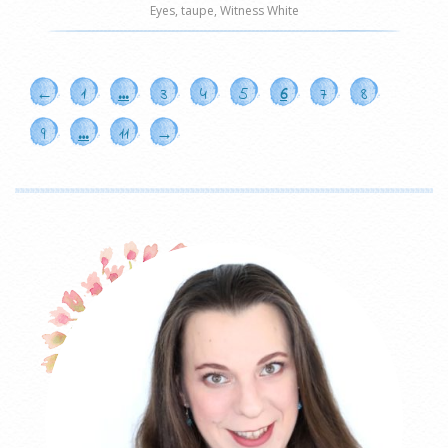
Eyes
,
taupe
,
Witness White
←
1
…
3
4
5
6
7
8
9
…
11
→