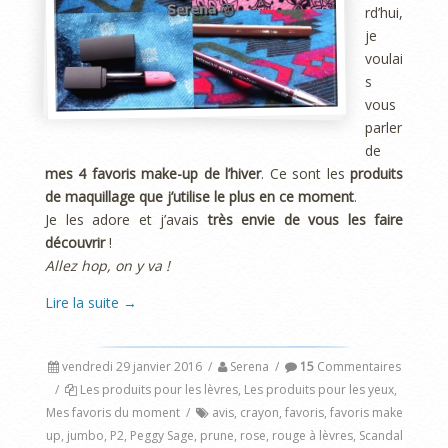
rd’hui,
je
voulai
s
vous
parler
de
mes 4 favoris make-up de l’hiver
. Ce sont les
produits
de maquillage que j’utilise le plus en ce moment
.
Je les adore et j’avais
très envie de vous les faire
découvrir
!
Allez hop, on y va !
Lire la suite
→
vendredi 29 janvier 2016
/
Serena
/
15
Commentaires
/
Les produits pour les lèvres
,
Les produits pour les yeux
,
Mes favoris du moment
/
avis
,
crayon
,
favoris
,
favoris make
up
,
jumbo
,
P2
,
Peggy Sage
,
prune
,
rose
,
rouge à lèvres
,
Scandal