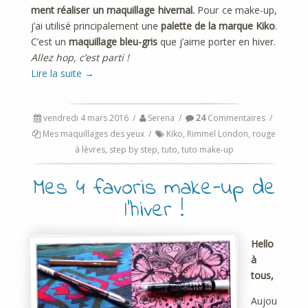
ment réaliser un maquillage hivernal.
Pour ce make-up,
j’ai utilisé principalement une
palette de la marque Kiko
.
C’est un
maquillage bleu-gris
que j’aime porter en hiver.
Allez hop, c’est parti !
Lire la suite
→
vendredi 4 mars 2016
/
Serena
/
24
Commentaires
/
Mes maquillages des yeux
/
Kiko
,
Rimmel London
,
rouge
à lèvres
,
step by step
,
tuto
,
tuto make-up
Mes 4 favoris make-up de
l’hiver !
Hello
à
tous,
Aujou