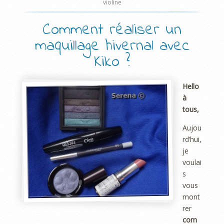
violine
Comment réaliser un
maquillage hivernal avec
Kiko ?
Hello
à
tous,
Aujou
rd’hui,
je
voulai
s
vous
mont
rer
com