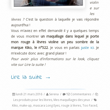
violin
e sur
les
lèvres ?
C’est la question à laquelle je vais répondre
aujourd’hui !
Vous m’aviez en effet demandé il y a quelques temps
de vous montrer
un maquillage dans lequel je porte
mon rouge à lèvres violine un peu sombre de la
marque Kiko, le n°522
. Je vous en parlais
juste ici
. Je
m’exécute donc avec grand plaisir !
Pour avoir plus d’informations sur le look, cliquez
vite sur Lire la suite !
Lire la suite
→
lundi 21 mars 2016
/
Serena
/
12
Commentaires
/
Les produits pour les lèvres
,
Mes maquillages des yeux
/
Kiko
,
make-up
,
mascara Long Eyes
,
rouge à lèvres
,
Too Faced
,