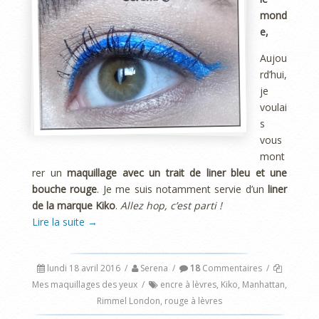
mond
e,
Aujou
rd’hui,
je
voulai
s
vous
mont
rer un
maquillage avec un trait de liner bleu et une
bouche rouge
. Je me suis notamment servie d’un
liner
de la marque Kiko
.
Allez hop, c’est parti !
Lire la suite
→
lundi 18 avril 2016
/
Serena
/
18
Commentaires
/
Mes maquillages des yeux
/
encre à lèvres
,
Kiko
,
Manhattan
,
Rimmel London
,
rouge à lèvres