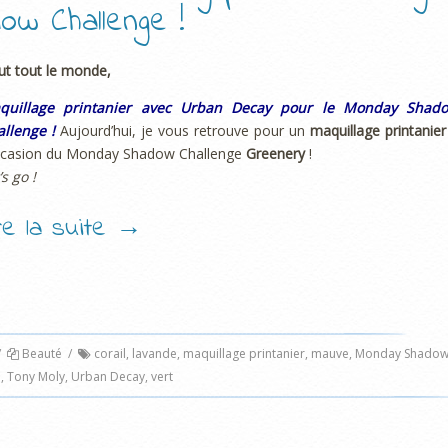
ow Challenge !
ut tout le monde,
quillage printanier avec Urban Decay pour le Monday Shad
llenge !
Aujourd’hui, je vous retrouve pour un
maquillage printanier
occasion du Monday Shadow Challenge
Greenery
!
’s go !
ire la suite
→
/
Beauté
/
corail
,
lavande
,
maquillage printanier
,
mauve
,
Monday Shado
e
,
Tony Moly
,
Urban Decay
,
vert