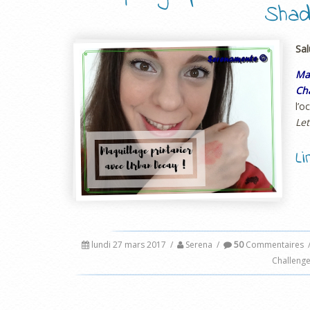
Shad
Sal
Ma
Cha
l’
Let
L
lundi 27 mars 2017
/
Serena
/
50
Commentaires
Challeng