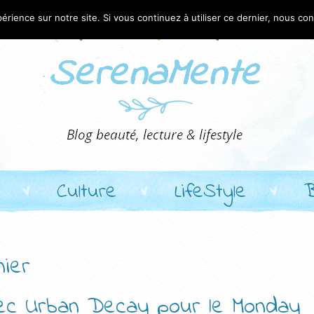
érience sur notre site. Si vous continuez à utiliser ce dernier, nous co
Culture
LifeStyle
nier
avec Urban Decay pour le Monday