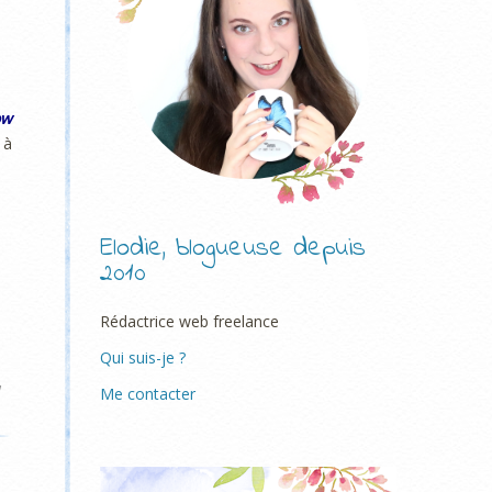
ow
à
Elodie, blogueuse depuis
2010
Rédactrice web freelance
Qui suis-je ?
w
Me contacter