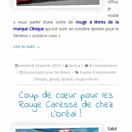
rd’hui,
je
voulai
s vous parler d’une sorte de
rouge à lèvres de la
marque Clinique
qui est sorti en octobre dernier pour le
fameux
« octobre rose »
.
Lire la suite
→
vendredi 24 janvier 2014
/
Serena
/
2
Commentaires
/
Les produits pour les lèvres
/
baume à lèvres teinté
,
Clinique
,
glossy
,
lipstick
,
rouge à lèvres
Coup de cœur pour les
Rouge Caresse de chez
L’Oréal !
Salut