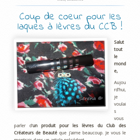
Coup de coeur pour les
laques à lèvres du CCB !
Salut
tout
le
mond
e,
Aujou
rd’hui,
je
voulai
s
vous
parler d’
un produit pour les lèvres du Club des
Créateurs de Beauté
que j’aime beaucoup. Je vous le
montrais dans un article précédent.