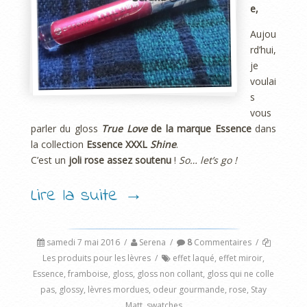
e,
Aujou
rd’hui,
je
voulai
s
vous
parler du gloss
True Love
de la marque Essence
dans
la collection
Essence XXXL
Shine
.
C’est un
joli rose assez soutenu
!
So… let’s go !
Lire la suite
→
samedi 7 mai 2016
/
Serena
/
8
Commentaires
/
Les produits pour les lèvres
/
effet laqué
,
effet miroir
,
Essence
,
framboise
,
gloss
,
gloss non collant
,
gloss qui ne colle
pas
,
glossy
,
lèvres mordues
,
odeur gourmande
,
rose
,
Stay
Matt
,
swatches