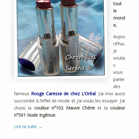
tout
le
mond
e,
Aujou
rd’hui,
je
voulai
s
vous
parler
des
fameux
Rouge Caresse de chez L’Oréal
.
J’ai moi aussi
succombé à l’effet de mode et j’ai voulu les essayer. J’ai
choisi la
couleur n°102 Mauve Chérie
et la
couleur
n°501 Nude Ingénue.
Lire la suite
→