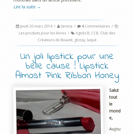
Lire la suite
→
jeudi 20 mars 2014
/
Serena
/
4
Commentaires
/
Les produits pour les lèvres
/
Agnès B
,
CCB
,
Club des
Créateurs de Beauté
,
glossy
,
laqué
Un joli lipstick pour une
belle cause ! Lipstick
Almost Pink Ribbon Honey
Salut
tout
le
mond
e,
Aujou