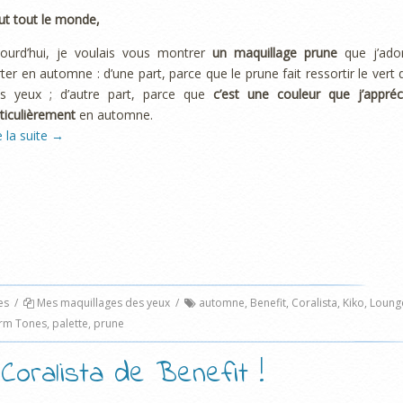
ut tout le monde,
jourd’hui, je voulais vous montrer
un maquillage prune
que j’ado
ter en automne : d’une part, parce que le prune fait ressortir le vert 
s yeux ; d’autre part, parce que
c’est une couleur que j’appréc
ticulièrement
en automne.
e la suite
→
es
/
Mes maquillages des yeux
/
automne
,
Benefit
,
Coralista
,
Kiko
,
Loung
rm Tones
,
palette
,
prune
Coralista de Benefit !