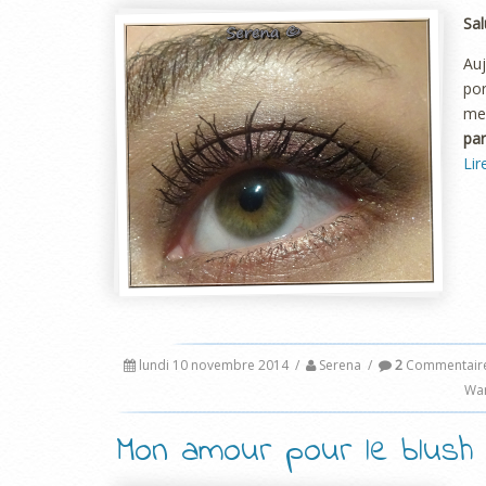
Sal
Au
por
me
par
Lir
lundi 10 novembre 2014
/
Serena
/
2
Commentair
Wa
Mon amour pour le blush 