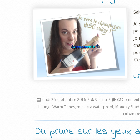
Sal
Je 
pou
Je 
cha
pos
C’e
L
lundi 26 septembre 2016
/
Serena
/
32
Commenta
Lounge Warm Tones
,
mascara waterproof
,
Monday Shad
Urban De
Du prune sur les yeux av