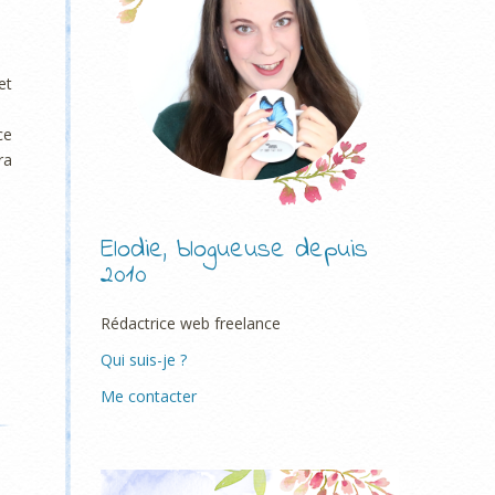
et
ce
ra
Elodie, blogueuse depuis
2010
Rédactrice web freelance
Qui suis-je ?
Me contacter