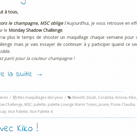
ut à tous,
sors le champagne, MSC oblige !
Aujourd’hui, je vous retrouve en eff
r le
Monday Shadow Challenge
.
n’ai plus le temps de shooter un maquillage chaque semaine pour 
llenge mais je vais essayer de continuer à y participer quand ce se
sible.
st parti pour la couleur champagne !
ire la suite
→
ires
/
Mes maquillages des yeux
/
Benefit
,
blush
,
Coralista
,
Innoxa
,
Kiko
,
ow Challenge
,
MSC
,
palette
,
palette Lounge Warm Tones
,
prune
,
Prune Claudia
,
cay
,
Vice Palette
,
Vice Palette 4
ec Kiko !