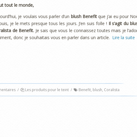
ut tout le monde,
ourd’hui, je voulais vous parler d’un
blush Benefit
que j’ai eu pour Noë
uis, je le mets presque tous les jours. J’en suis folle !
Il s’agit du blu
alista de Benefit.
Je sais que vous le connaissez toutes mais je l’ado
iment, donc je souhaitais vous en parler dans un article.
Lire la suite
ntaires
/
Les produits pour le teint
/
Benefit
,
blush
,
Coralista