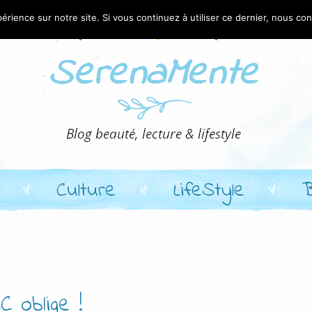
érience sur notre site. Si vous continuez à utiliser ce dernier, nous co
Culture
LifeStyle
 oblige !