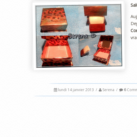
Sal
Auj
Dep
Cor
vra
lundi 14 janvier 2013
/
Serena
/
6
Comme