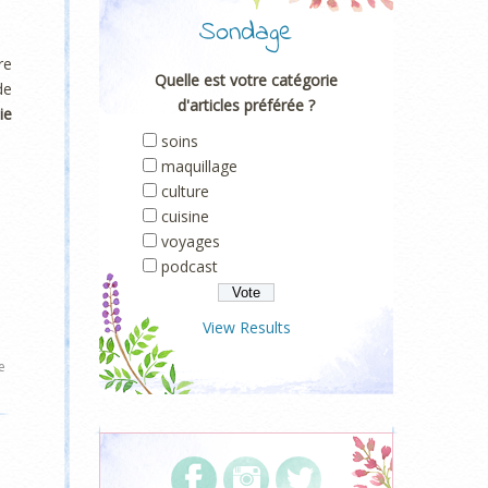
Sondage
re
Quelle est votre catégorie
de
d'articles préférée ?
ie
soins
maquillage
culture
cuisine
voyages
podcast
View Results
e