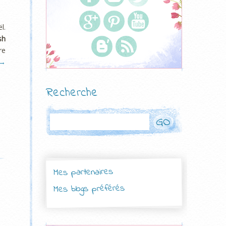
l.
sh
re
→
Recherche
Rechercher
Mes partenaires
Mes blogs préférés