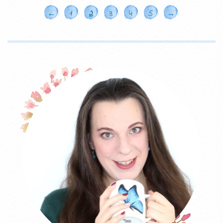
←
1
2
3
4
5
→