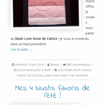
Aujou
rd’hui,
je
voulai
s
vous
parler
du
blush Love Rosie de Catrice
! Je vous le montrais
dans un haul précédent.
Lire la suite
→
vendredi 10 juin 2016
/
Serena
/
24
Commentaires
/
Les produits pour le teint
/
avis
,
blush
,
blush Catrice
,
Catrice
,
fard à joues
,
joues
,
mat
,
mate
,
rose
,
swatches
Mes 4 blushs favoris de
l’été !