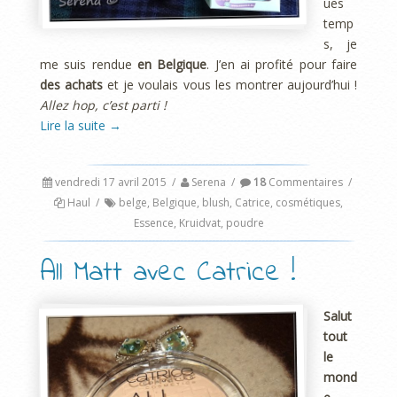
ues
temp
s, je
me suis rendue
en Belgique
. J’en ai profité pour faire
des achats
et je voulais vous les montrer aujourd’hui !
Allez hop, c’est parti !
Lire la suite
→
vendredi 17 avril 2015
/
Serena
/
18
Commentaires
/
Haul
/
belge
,
Belgique
,
blush
,
Catrice
,
cosmétiques
,
Essence
,
Kruidvat
,
poudre
All Matt avec Catrice !
Salut
tout
le
mond