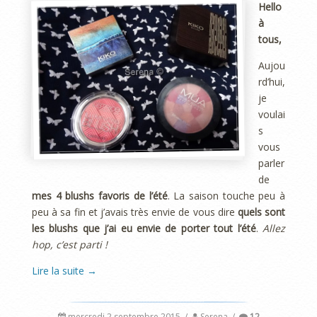
Hello
à
tous,
Aujou
rd’hui,
je
voulai
s
vous
parler
de
mes 4 blushs favoris de l’été
. La saison touche peu à
peu à sa fin et j’avais très envie de vous dire
quels sont
les blushs que j’ai eu envie de porter tout l’été
.
Allez
hop, c’est parti !
Lire la suite
→
mercredi 2 septembre 2015
/
Serena
/
12