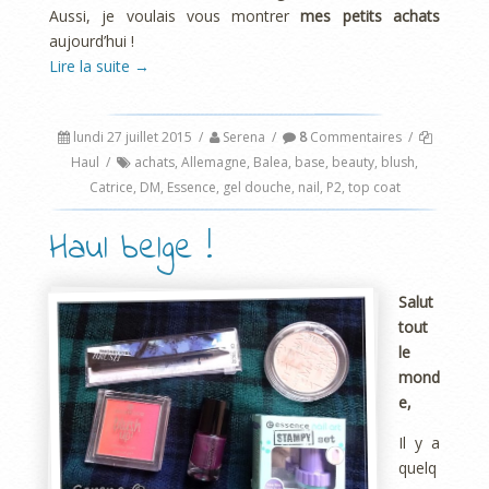
Aussi, je voulais vous montrer
mes petits achats
aujourd’hui !
Lire la suite
→
lundi 27 juillet 2015
/
Serena
/
8
Commentaires
/
Haul
/
achats
,
Allemagne
,
Balea
,
base
,
beauty
,
blush
,
Catrice
,
DM
,
Essence
,
gel douche
,
nail
,
P2
,
top coat
Haul belge !
Salut
tout
le
mond
e,
Il y a
quelq