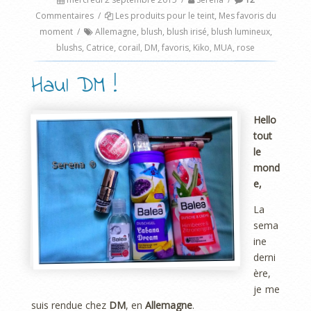
Commentaires
/
Les produits pour le teint
,
Mes favoris du
moment
/
Allemagne
,
blush
,
blush irisé
,
blush lumineux
,
blushs
,
Catrice
,
corail
,
DM
,
favoris
,
Kiko
,
MUA
,
rose
Haul DM !
Hello
tout
le
mond
e,
La
sema
ine
derni
ère,
je me
suis rendue chez
DM
, en
Allemagne
.