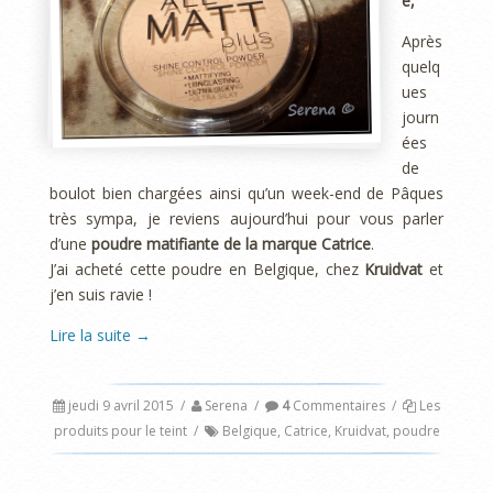
e,
Après
quelq
ues
journ
ées
de
boulot bien chargées ainsi qu’un week-end de Pâques
très sympa, je reviens aujourd’hui pour vous parler
d’une
poudre matifiante de la marque Catrice
.
J’ai acheté cette poudre en Belgique, chez
Kruidvat
et
j’en suis ravie !
Lire la suite
→
jeudi 9 avril 2015
/
Serena
/
4
Commentaires
/
Les
produits pour le teint
/
Belgique
,
Catrice
,
Kruidvat
,
poudre