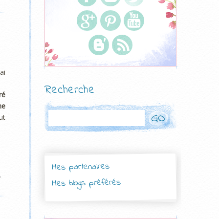
ai
Recherche
ré
me
Rechercher
ut
Mes partenaires
,
Mes blogs préférés