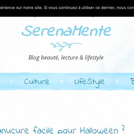
érience sur notre site. Si vous continuez à utiliser ce dernier, nous co
Culture
LifeStyle
nucure facile pour Halloween ?