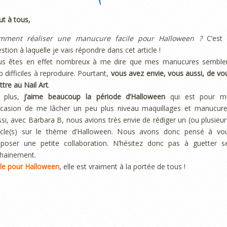
ut à tous,
mment réaliser une manucure facile pour Halloween ?
C’est 
stion à laquelle je vais répondre dans cet article !
us êtes en effet nombreux à me dire que mes manucures semble
p difficiles à reproduire. Pourtant,
vous avez envie, vous aussi, de vo
tre au Nail Art
.
 plus,
j’aime beaucoup la période d’Halloween
qui est pour m
occasion de me lâcher un peu plus niveau maquillages et manucure
si, avec Barbara B, nous avions très envie de rédiger un (ou plusieur
ticle(s) sur le thème d’Halloween. Nous avons donc pensé à vo
oposer une petite collaboration. N’hésitez donc pas à guetter s
ochainement.
le pour Halloween
, elle est vraiment à la portée de tous !