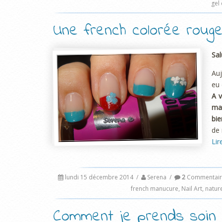
gel
Une french colorée rouge
Sal
Auj
eu 
A v
mai
bie
de 
Lir
lundi 15 décembre 2014
/
Serena
/
2
Commentair
french manucure
,
Nail Art
,
natur
Comment je prends soin d