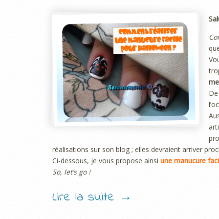
Sal
Co
que
Vo
tro
met
De
l’
Aus
ar
pr
réalisations sur son blog ; elles devraient arriver pr
Ci-dessous, je vous propose ainsi
une manucure faci
So, let’s go !
Lire la suite
→