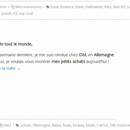
ires
/
Mes manucures
/
base
,
Essence
,
Etam
,
Halloween
,
Kiko
,
Nail Art
,
na
polish
,
P2
,
top coat
lo tout le monde,
semaine dernière, je me suis rendue chez
DM
, en
Allemagne
.
si, je voulais vous montrer
mes petits achats
aujourd’hui !
e la suite
→
Haul
/
achats
,
Allemagne
,
Balea
,
base
,
beauty
,
blush
,
Catrice
,
DM
,
Essenc