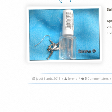
Sal
Ap
vou
ind
jeudi 1 août 2013
/
Serena
/
5
Commentaires
/