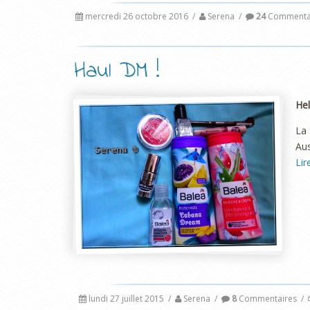
mercredi 26 octobre 2016
/
Serena
/
24
Commenta
Haul DM !
Hel
La 
Aus
Lir
lundi 27 juillet 2015
/
Serena
/
8
Commentaires
/