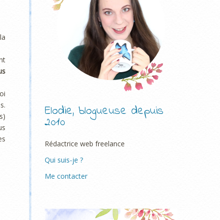
la
nt
us
oi
s.
Elodie, blogueuse depuis
s)
2010
us
es
Rédactrice web freelance
Qui suis-je ?
Me contacter