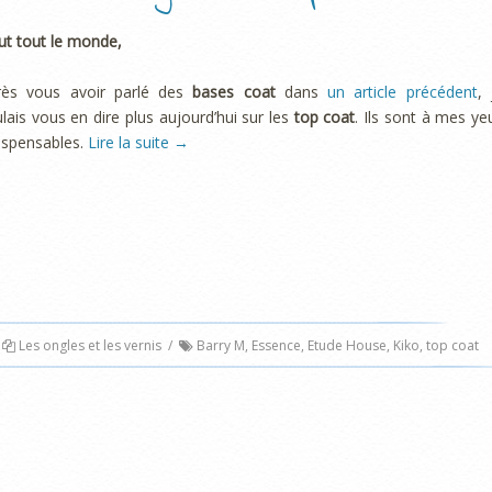
ut tout le monde,
rès vous avoir parlé des
bases coat
dans
un article précédent
, 
lais vous en dire plus aujourd’hui sur les
top coat
. Ils sont à mes ye
ispensables.
Lire la suite
→
Les ongles et les vernis
/
Barry M
,
Essence
,
Etude House
,
Kiko
,
top coat