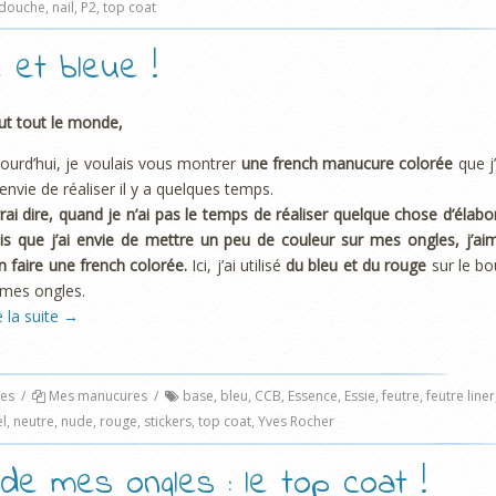
 douche
,
nail
,
P2
,
top coat
 et bleue !
ut tout le monde,
ourd’hui, je voulais vous montrer
une french manucure colorée
que j’
envie de réaliser il y a quelques temps.
rai dire, quand je n’ai pas le temps de réaliser quelque chose d’élabo
s que j’ai envie de mettre un peu de couleur sur mes ongles, j’ai
n faire une french colorée.
Ici, j’ai utilisé
du bleu et du rouge
sur le bo
mes ongles.
e la suite
→
es
/
Mes manucures
/
base
,
bleu
,
CCB
,
Essence
,
Essie
,
feutre
,
feutre liner
el
,
neutre
,
nude
,
rouge
,
stickers
,
top coat
,
Yves Rocher
e mes ongles : le top coat !