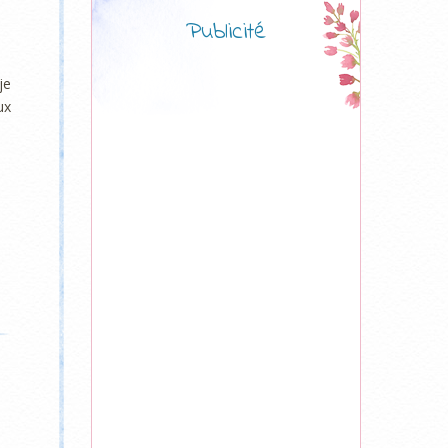
Publicité
je
ux