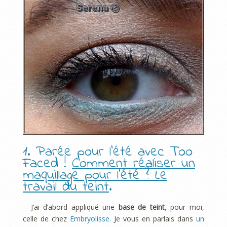
1. Parée pour l’été avec Too
Faced !
Comment réaliser un
maquillage pour l’été ? Le
travail du teint
.
– J’ai d’abord appliqué une
base de teint
, pour moi,
celle de chez
Embryolisse
. Je vous en parlais dans
un