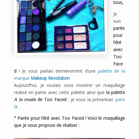
tous,
Je
suis
parée
pour
l’été
avec
Too
Face
d
! Je vous parlais dernièrement d’une
palette de la
marque
Makeup Revolution
.
Aujourd’hui, je voulais vous montrer un maquillage
réalisé en partie avec cette palette ainsi que
la palette
A la mode
de Too Faced
; je vous la présentais
juste
là
.
° Parée pour l’été avec Too Faced ! Voici le maquillage
que je vous propose de réaliser :