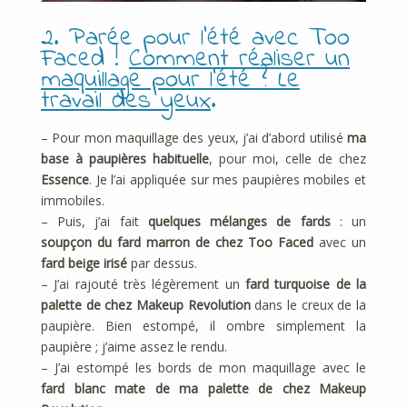
2. Parée pour l’été avec Too
Faced !
Comment réaliser un
maquillage pour l’été ? Le
travail des yeux
.
– Pour mon maquillage des yeux, j’ai d’abord utilisé
ma
base à paupières habituelle
, pour moi, celle de chez
Essence
. Je l’ai appliquée sur mes paupières mobiles et
immobiles.
– Puis, j’ai fait
quelques mélanges de fards
: un
soupçon du fard marron de chez Too Faced
avec un
fard beige irisé
par dessus.
– J’ai rajouté très légèrement un
fard turquoise de la
palette de chez Makeup Revolution
dans le creux de la
paupière. Bien estompé, il ombre simplement la
paupière ; j’aime assez le rendu.
– J’ai estompé les bords de mon maquillage avec le
fard blanc mate de ma palette de chez Makeup