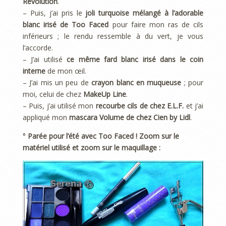
Revolution
.
– Puis, j’ai pris le
joli turquoise mélangé à l’adorable
blanc irisé de Too Faced
pour faire mon ras de cils
inférieurs ; le rendu ressemble à du vert, je vous
l’accorde.
– J’ai utilisé
ce même fard blanc irisé dans le coin
interne
de mon œil.
– J’ai mis un peu de
crayon blanc en muqueuse
; pour
moi, celui de chez
MakeUp Line
.
– Puis, j’ai utilisé mon
recourbe cils de chez E.L.F.
et j’ai
appliqué mon
mascara Volume de chez Cien by Lidl
.
°
Parée pour l’été avec Too Faced ! Zoom sur le
matériel utilisé et zoom sur le maquillage :