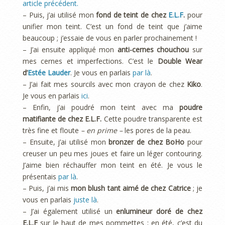
article précédent.
– Puis, j’ai utilisé mon
fond de teint de chez
E.L.F
.
pour
unifier mon teint. C’est un fond de teint que j’aime
beaucoup ; j’essaie de vous en parler prochainement !
– J’ai ensuite appliqué mon
anti-cernes chouchou
sur
mes cernes et imperfections. C’est le
Double Wear
d’
Estée Lauder
. Je vous en parlais
par là
.
– J’ai fait mes sourcils avec mon crayon de chez
Kiko
.
Je vous en parlais
ici
.
– Enfin, j’ai poudré mon teint avec ma
poudre
matifiante de chez E.L.F.
Cette poudre transparente est
très fine et floute
– en prime –
les pores de la peau.
– Ensuite, j’ai utilisé mon
bronzer de chez BoHo
pour
creuser un peu mes joues et faire un léger contouring.
J’aime bien réchauffer mon teint en été. Je vous le
présentais
par là
.
– Puis, j’ai mis
mon blush tant aimé de chez Catrice
; je
vous en parlais
juste là
.
– J’ai également utilisé un
enlumineur doré de chez
E.L.F
sur le haut de mes pommettes ; en été, c’est du