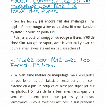
Faced !
Comment réaliser un
maquillage pour l’été ? Le
travail des lèvres
.
– Sur les lèvres,
j’ai encore fait des mélanges
: j’ai
appliqué mon
rouge à lèvres de chez Rimmel London
by Kate
; je vous en parlais
ici
.
– Puis j’ai ajouté
un soupçon du rouge à lèvres n°03 de
chez Kiko
. Malgré ce rajout, avec le vent qu’il y avait ce
jour-là, mes lèvres étaient un peu asséchées !
4. Parée pour l’été avec Too
Faced !
En bref
.
– J’ai
bien aimé réaliser ce maquillage
mais je regrette
un peu le temps qu’il faisait en extérieur ; mon coin
externe en a pris un coup et ce n’est pas super joli sur
les photos ! Difficile de faire tenir mes fards quand le
vent est présent parce que j’ai les yeux assez
larmoyants. Si vous avez des astuces, je suis preneuse