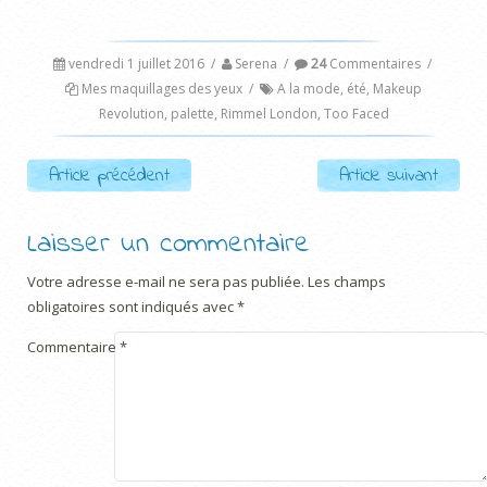
vendredi 1 juillet 2016
/
Serena
/
24
Commentaires
/
Mes maquillages des yeux
/
A la mode
,
été
,
Makeup
Revolution
,
palette
,
Rimmel London
,
Too Faced
Post navigation
Article précédent
Article suivant
Laisser un commentaire
Votre adresse e-mail ne sera pas publiée.
Les champs
obligatoires sont indiqués avec
*
Commentaire
*