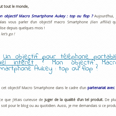
ut tout le monde,
n objectif Macro Smartphone Aukey : top ou flop ?
Aujourd’hui, 
lais vous parler d’un objectif macro
Smartphone
(lien affilié)
q
tilise depuis quelques mois !
 let’s go !
.
Un objectif pour téléphone portable
uel intérêt
? Mon objectif Macr
martphone Aukey : top ou flop ?
eçu cet objectif Macro Smartphone dans le cadre d’un
partenariat avec 
rce que j’étais curieuse de
juger de la qualité d’un tel produit.
De plu
soit pour le blog ou au quotidien. Aussi, je me demandais si ce produ