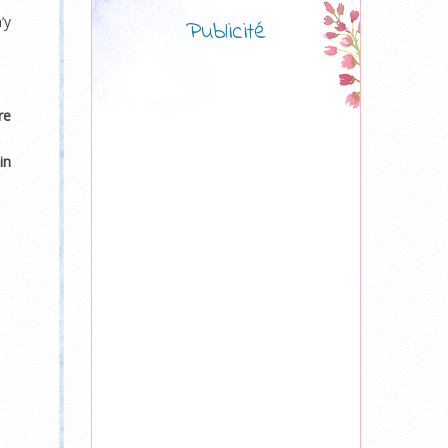
’y
Publicité
re
in