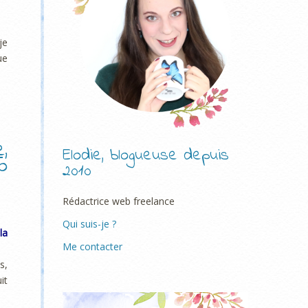
je
ue
,
Elodie, blogueuse depuis
o
2010
Rédactrice web freelance
Qui suis-je ?
la
Me contacter
s,
it