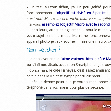
– En fait,
au tout début, j’ai un peu galéré
pour 
fonctionnement :
l’objectif est divisé en 2 parties.
Si
(c’est noté Macro sur la tranche pour vous simplifier
– Si vous
assemblez l’objectif Macro avec le second 
– Par ailleurs, attention également – pour le mode
votre sujet
, sinon le mode Macro ne fonctionnera p
appareil photo je peux zoomer + faire une macro, c’es
Mon verdict ?
– Je dois avouer que
j’aime vraiment bien le côté Mac
sur d’infimes détails
avec mon Smartphone ! Je trouve qu
– Concernant
le côté Fisheyes, c’est assez amusant
de fun dans la vie c’est sympa ponctuellement.
– Enfin, le dernier point que je voulais mentionner
téléphone
dans vos mains pour plus de sécurité.