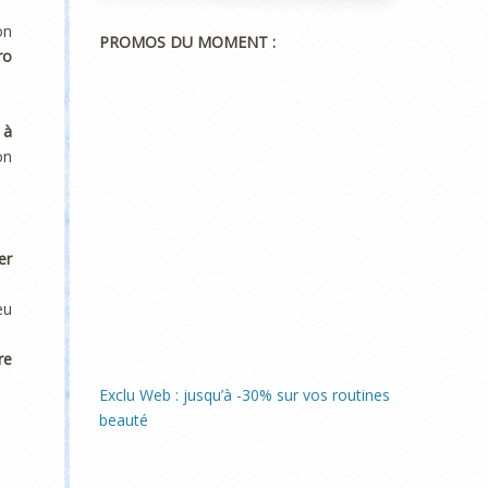
on
PROMOS DU MOMENT :
ro
à
on
er
eu
re
Exclu Web : jusqu’à -30% sur vos routines
beauté