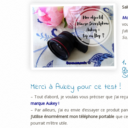
Sal
Mo
vou
j’u
So,
1
q
S
Merci à Aukey pour ce test !
– Tout d’abord, je voulais vous préciser que j’ai r
marque Aukey !
– Par ailleurs, j’ai eu envie d’essayer ce produit pa
j’utilise énormément mon téléphone portable
que ce 
pourrait m’être utile.