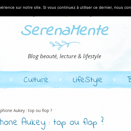
érience sur notre site. Si vous continuez à utiliser ce dernier, nous co
Culture
LifeStyle
phone Aukey : top ou flop ?
hone Aukey : top ou flop ?