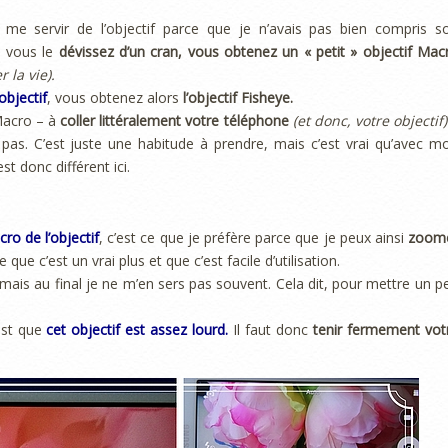
me servir de l’objectif parce que je n’avais pas bien compris s
 vous le
dévissez d’un cran, vous obtenez un « petit » objectif Mac
 la vie).
objectif
, vous obtenez alors
l’objectif Fisheye.
 Macro – à
coller littéralement votre téléphone
(et donc, votre objectif)
as. C’est juste une habitude à prendre, mais c’est vrai qu’avec m
t donc différent ici.
ro de l’objectif
, c’est ce que je préfère parce que je peux ainsi
zoom
e c’est un vrai plus et que c’est facile d’utilisation.
mais au final je ne m’en sers pas souvent. Cela dit, pour mettre un p
 est que
cet objectif est assez lourd.
Il faut donc
tenir fermement vot