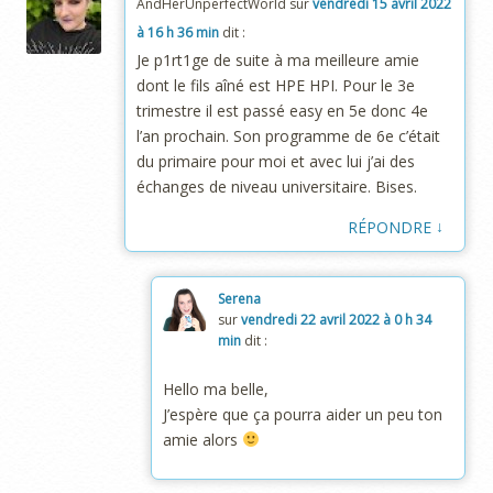
AndHerUnperfectWorld
sur
vendredi 15 avril 2022
à 16 h 36 min
dit :
Je p1rt1ge de suite à ma meilleure amie
dont le fils aîné est HPE HPI. Pour le 3e
trimestre il est passé easy en 5e donc 4e
l’an prochain. Son programme de 6e c’était
du primaire pour moi et avec lui j’ai des
échanges de niveau universitaire. Bises.
↓
RÉPONDRE
Serena
sur
vendredi 22 avril 2022 à 0 h 34
min
dit :
Hello ma belle,
J’espère que ça pourra aider un peu ton
amie alors