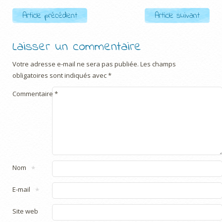
Post navigation
Article précédent
Article suivant
Laisser un commentaire
Votre adresse e-mail ne sera pas publiée.
Les champs
obligatoires sont indiqués avec
*
Commentaire
*
Nom
*
E-mail
*
Site web