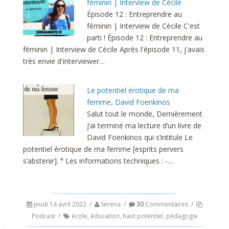
féminin | Interview de Cécile
Épisode 12 : Entreprendre au
féminin | Interview de Cécile C'est
parti ! Épisode 12 : Entreprendre au
féminin | Interview de Cécile Après l'épisode 11, j'avais
très envie d'interviewer…
Le potentiel érotique de ma
femme, David Foenkinos
Salut tout le monde, Dernièrement
j’ai terminé ma lecture d’un livre de
David Foenkinos qui s’intitule Le
potentiel érotique de ma femme [esprits pervers
s’abstenir]. ° Les informations techniques : -…
jeudi 14 avril 2022
/
Serena
/
30
Commentaires
/
Podcast
/
école
,
éducation
,
haut potentiel
,
pédagogie