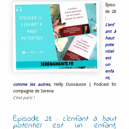
Épiso
de 28
:
L’enf
ant à
haut
pote
ntiel
est
un
enfa
nt,
comme les autres
, Nelly Dussausse | Podcast En
compagnie de Serena
C’est parti !
Épisode 28 :
L’enfant à haut
potentiel est un enfant,