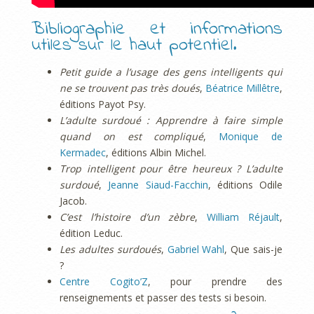
Bibliographie et informations
utiles sur le haut potentiel.
Petit guide a l’usage des gens intelligents qui
ne se trouvent pas très doués
,
Béatrice Millêtre
,
éditions Payot Psy.
L’adulte surdoué : Apprendre à faire simple
quand on est compliqué
,
Monique de
Kermadec
, éditions Albin Michel.
Trop intelligent pour être heureux ? L’adulte
surdoué
,
Jeanne Siaud-Facchin
, éditions Odile
Jacob.
C’est l’histoire d’un zèbre
,
William Réjault
,
édition Leduc.
Les adultes surdoués
,
Gabriel Wahl
, Que sais-je
?
Centre Cogito’Z
, pour prendre des
renseignements et passer des tests si besoin.